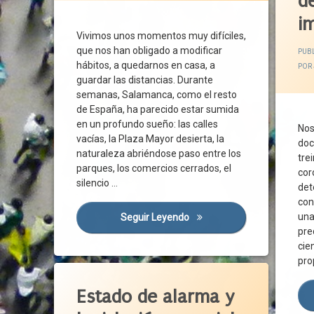
d
Autónomos
Cobert
i
Ayudas Directas
Cogob
Vivimos unos momentos muy difíciles,
Ayuntamiento
Concer
que nos han obligado a modificar
PUB
hábitos, a quedarnos en casa, a
Ciudad
Confin
POR
guardar las distancias. Durante
Ciudadanos
Consen
semanas, Salamanca, como el resto
Conciliación
Contin
de España, ha parecido estar sumida
Concordia
Corona
en un profundo sueño: las calles
Nos
Consenso
vacías, la Plaza Mayor desierta, la
Coste 
doc
naturaleza abriéndose paso entre los
Coronavirus
Cotiza
tre
parques, los comercios cerrados, el
cor
Crisis Económica
Covid-
silencio …
det
Crisis Sanitaria
Crisis
con
Crisis Social
Crisis 
una
Seguir Leyendo
Salamanca Nos Une
Cultura
Derech
pre
cien
Diálogo
Desem
pro
Distanciamiento Social
Deses
Etiquetado
Empleados Públicos
Docum
Actividad Económica
Estado de alarma y
Empresas
Dumpin
Acuerdo Social