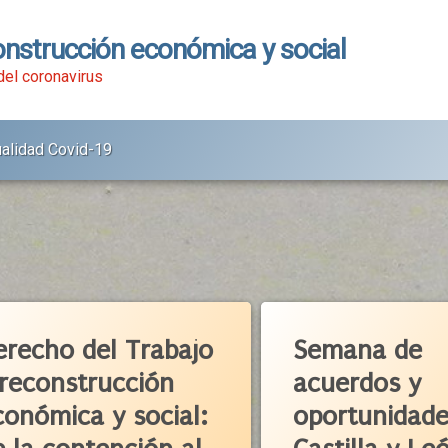
onstrucción económica y social
 del coronavirus
ualidad Covid-19
etado
Etiquetado
dad Económica
Acuerdo Político
erecho del Trabajo
Semana de
o Social En Defensa Del Empleo
Agenda 2030
 reconstrucción
acuerdos y
omos
Castilla Y León
conómica y social:
oportunidade
caciones
CCOO
a Y León
CECALE