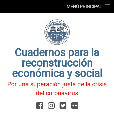
Presentación
MENÚ PRINCIPAL
Ir
Blog
al
contenido
Fichas
de
Actualidad
Covid-
19
Cuadernos para la
reconstrucción
económica y social
Por una superación justa de la crisis
del coronavirus
Facebook
Instagram
Twitter
Flickr