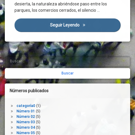
Directas
desierta, la naturaleza abriéndose paso entre los
Ayuntamiento
parques, los comercios cerrados, el silencio …
Ciudad
Seguir Leyendo
Salamanca Nos Une
Ciudadanos
Conciliación
Concordia
Consenso
Coronavirus
Buscar:
Barra
Crisis
lateral
Económica
derecha
Crisis
Sanitaria
Números publicados
Crisis
Social
Cultura
categoría0
(1)
Número 01
(5)
Diálogo
Número 02
(5)
Distanciamiento
Número 03
(5)
Social
Número 04
(5)
Número 05
(5)
Empleados