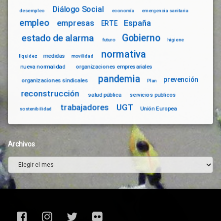
Tributos
Diálogo Social
desempleo
economía
emergencia sanitaria
Turismo
empleo
empresas
España
ERTE
Urgencia
Gobierno
estado de alarma
Social
futuro
higiene
Vecinos
normativa
medidas
liquidez
movilidad
Vivienda
nueva normalidad
organizaciones empresariales
Protegida
pandemia
prevención
organizaciones sindicales
Plan
reconstrucción
salud pública
servicios publicos
trabajadores
UGT
Unión Europea
sostenibilidad
Archivos
Archivos