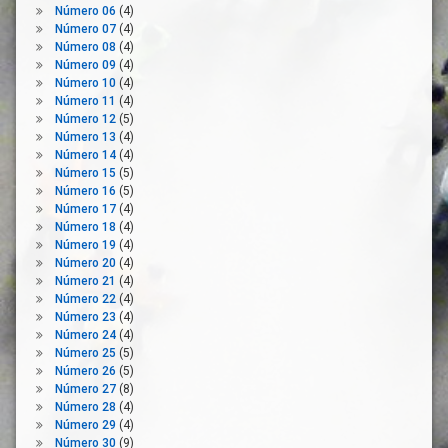
Número 06
(4)
Públicos
Número 07
(4)
Empresas
Número 08
(4)
Empresas
Número 09
(4)
Concesionarias
Número 10
(4)
Número 11
(4)
Encuentros
Número 12
(5)
Telemáticos
Número 13
(4)
Exclusión
Número 14
(4)
Social
Número 15
(5)
Número 16
(5)
Familias
Número 17
(4)
Fraccionamientos
Número 18
(4)
Número 19
(4)
Fuerzas
Número 20
(4)
Políticas
Número 21
(4)
Lengua
Número 22
(4)
Española
Número 23
(4)
Número 24
(4)
Licencias
Número 25
(5)
Liquidez
Número 26
(5)
Ludotecas
Número 27
(8)
Número 28
(4)
Material
Número 29
(4)
Escolar
Número 30
(9)