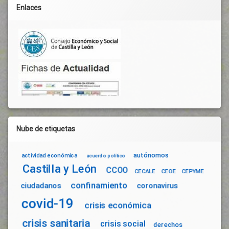
Protección
Enlaces
De Las
Personas
Reactivación
Económica
Respuestas
Salamanca
Seguridad
Sanitaria
Servicios
De
Calidad
Nube de etiquetas
Solidaridad
Suelo
autónomos
actividad económica
acuerdo político
Industrial
Castilla y León
CCOO
Tasas
CECALE
CEOE
CEPYME
confinamiento
Tejido
ciudadanos
coronavirus
Productivo
covid-19
crisis económica
Terrazas
Trabajadores
crisis sanitaria
crisis social
derechos