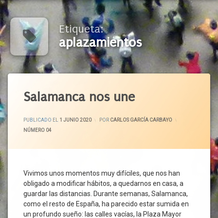
Etiqueta:
aplazamientos
Etiquetado
Acuerdo
Salamanca nos une
Agentes
Económicos
ACTUALIZADO EL
1 JUNIO 2020
PUBLICADO EL
1 JUNIO 2020
POR
CARLOS GARCÍA CARBAYO
Y Sociales
CATEGORÍAS:
NÚMERO 04
Altura
De
Miras
Aplazamientos
Vivimos unos momentos muy difíciles, que nos han
Atención
obligado a modificar hábitos, a quedarnos en casa, a
Social
guardar las distancias. Durante semanas, Salamanca,
Autónomos
como el resto de España, ha parecido estar sumida en
Ayudas
un profundo sueño: las calles vacías, la Plaza Mayor