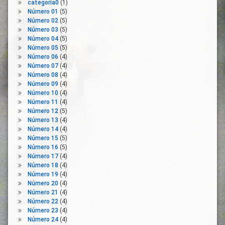
Protección
Territorio
categoría0
(1)
De La
Número 01
(5)
Organizaciones
Salud
Número 02
(5)
Empresariales
Número 03
(5)
PSOE
Organizaciones
Número 04
(5)
Reactivación
Sindicales
Número 05
(5)
Económica
Número 06
(4)
Pacto De
Número 07
(4)
Rebrote
Recuperación
Número 08
(4)
Riesgos
Pacto
Número 09
(4)
Verde
Número 10
(4)
SARS-
Europeo
Número 11
(4)
CoV-2
Número 12
(5)
Personas
Sistema
Número 13
(4)
Vulnerables
Nacional
Número 14
(4)
De Salud
Plan
Número 15
(5)
UGT
Número 16
(5)
Reconstrucción
Número 17
(4)
Unidas
Recuperación
Número 18
(4)
Podemos
Economica
Número 19
(4)
Universidades
Sectores
Número 20
(4)
Económicos
Número 21
(4)
Vacuna
Número 22
(4)
Trabajadores
Número 23
(4)
Tripartismo
Número 24
(4)