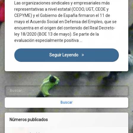
Las organizaciones sindicales y empresariales más
Junta
Consejo
representativas a nivel estatal (CCOO, UGT, CEOE y
Del
Normalidad
Dialogo
CEPYME) y el Gobierno de España firmaron el 11 de
Normativa
Social
mayo el Acuerdo Social en Defensa del Empleo, que se
Nueva
encuentra en el origen del contenido del Real Decreto-
Coronavirus
Normalidad
ley 18/2020 (BOE 13 de mayo). Se parte de la
Corredor
Organizaciones
evaluación especialmente positiva …
Atlántico
Sociales
Covid-
Pacto De
19
Seguir Leyendo
Semana De Acuerdos Y Oport
Recuperación
Cultura
Pacto
Desconfinamiento
Político
Empleo
Pacto
Verde
Empresas
Buscar:
Barra
Europeo
ERTE
Pandemia
lateral
Familias
Por
derecha
Gobierno
Ávila
Normativa
PP
Números publicados
Ordenación
Protección
Del