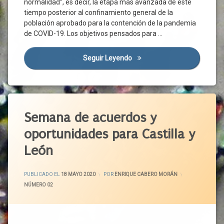
normalidad”, es decir, la etapa más avanzada de este
Covid-
tiempo posterior al confinamiento general de la
19
población aprobado para la contención de la pandemia
Crisis
de COVID-19. Los objetivos pensados para …
Sanitaria
Cs
Seguir Leyendo
Pacto Por La Anhelada Norm
Diálogo
Social
Ejemplo
Etiquetado
Empleo
Acuerdo
Semana de acuerdos y
Estado
Político
De
oportunidades para Castilla y
Alarma
Agenda
2030
León
FRMP
Castilla
Gobierno
Y León
ACTUALIZADO EL
24 MAYO 2020
Grupos
PUBLICADO EL
18 MAYO 2020
POR
ENRIQUE CABERO MORÁN
CCOO
Parlamentarios
CATEGORÍAS:
NÚMERO 02
CECALE
Instituciones
Públicas
CEOE
Investigación
CEPYME