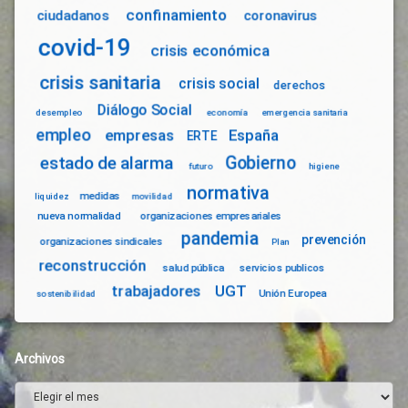
confinamiento
ciudadanos
coronavirus
covid-19
crisis económica
crisis sanitaria
crisis social
derechos
Diálogo Social
desempleo
economía
emergencia sanitaria
empleo
empresas
España
ERTE
Gobierno
estado de alarma
futuro
higiene
normativa
medidas
liquidez
movilidad
nueva normalidad
organizaciones empresariales
pandemia
prevención
organizaciones sindicales
Plan
reconstrucción
salud pública
servicios publicos
trabajadores
UGT
Unión Europea
sostenibilidad
Archivos
Archivos