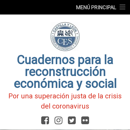
Presentación
MENÚ PRINCIPAL
Ir
Blog
al
contenido
Fichas
de
Actualidad
Covid-
19
Cuadernos para la
reconstrucción
económica y social
Por una superación justa de la crisis
del coronavirus
Facebook
Instagram
Twitter
Flickr