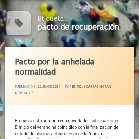
Etiqueta:
pacto de recuperación
Etiquetado
Agenda
Pacto por la anhelada
2030
normalidad
Castilla
Y León
ACTUALIZADO EL
29 JUNIO 2020
CCOO
PUBLICADO EL
22 JUNIO 2020
POR
ENRIQUE CABERO MORÁN
CATEGORÍAS:
NÚMERO 07
CECALE
Ciudadanos
Cohesión
Social
Empieza esta semana con novedades sobresalientes.
Confinamiento
El inicio del verano ha coincidido con la finalización del
Corporaciones
estado de alarma y el comienzo de la “nueva
Locales