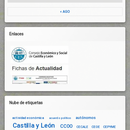
« AGO
Enlaces
Nube de etiquetas
autónomos
actividad económica
acuerdo político
Castilla y León
CCOO
CECALE
CEOE
CEPYME