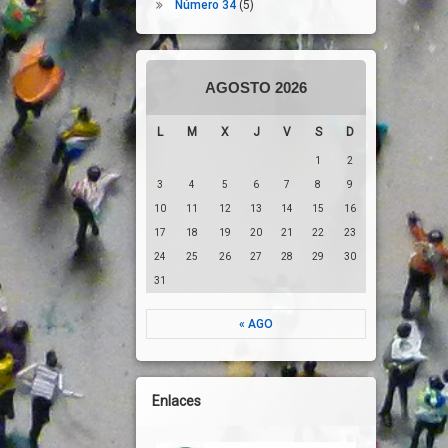
Número 34
(5)
ndiente, Por Lo Que Es Necesaria Una Reformulación De Nuestro Model
AGOSTO 2026
L
M
X
J
V
S
D
1
2
3
4
5
6
7
8
9
10
11
12
13
14
15
16
17
18
19
20
21
22
23
24
25
26
27
28
29
30
31
« AGO
Enlaces