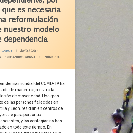
 dependiente, por
s De Día
o que es necesaria
19
na reformulación
o Social
e nuestro modelo
 2020
o
e dependencia
no
 Dependencia
ACTUALIZADO EL
18 MAYO 2020
LICADO EL
11 MAYO 2020
e Negociación
VICENTE ANDRÉS GRANADO
CATEGORÍAS:
NÚMERO 01
 Asistencial
Tutelados
pandemia mundial del COVID-19 ha
ciones
cado de manera agresiva a la
ción
lación de mayor edad. Una gran
ncias
te de las personas fallecidas en
ato
tilla y León, residían en centros de
a Edad
ores o para personas
endientes, y los contagios no han
adores
ado en todo este tiempo. En