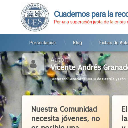
Cuadernos para la rec
Por una superación justa de la crisis
Presentación
Blog
Fichas de Act
Ir
al
contenido
Autor:
Vicente Andrés Granad
Secretario General de CCOO de Castilla y León
Etiqu
Admini
Nuestra Comunidad
E
Carter
necesita jóvenes, no
l
Castill
CCOO