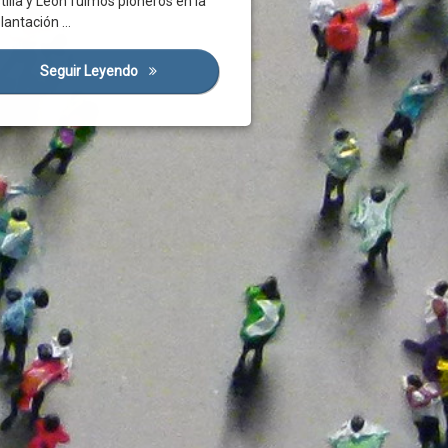
tilla y León fuimos pioneros en la
 Jóvenes, No Es Posible Una Reconstrucción Sin Vosotros Y Vosotras
lantación …
Seguir Leyendo
El Covid-19 Ataca A La Población Mayor Y Depe