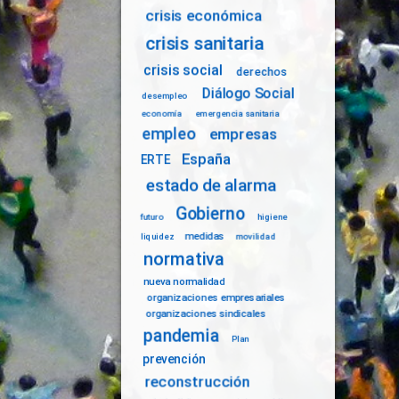
crisis económica
crisis sanitaria
crisis social
derechos
Diálogo Social
desempleo
economía
emergencia sanitaria
empleo
empresas
España
ERTE
estado de alarma
Gobierno
futuro
higiene
medidas
liquidez
movilidad
normativa
nueva normalidad
organizaciones empresariales
organizaciones sindicales
pandemia
Plan
prevención
reconstrucción