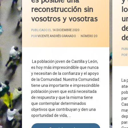
es posible una
y
Centro
reconstrucción sin
l
Covid-
vosotros y vosotras
u
Diálog
d
ACTUALIZADO EL
14 DICIEMBRE
Emple
PUBLICADO EL
14 DICIEMBRE 2020
d
Gobier
POR
VICENTE ANDRÉS GRANADO
CATEGORÍAS:
NÚMERO 20
Ley De
PUB
Mesa D
POR
Modelo
La población joven de Castilla y León,
Pisos 
es hoy más imprescindible que nunca
Plan
y necesitan de la confianza y el apoyo
de la Comunidad. Nuestra Comunidad
La 
Presta
tiene una importante e imprescindible
ata
Preven
población joven que está necesitada
pob
Reside
de respuesta y que la misma tiene
par
Sindic
que contemplar determinados
Cas
objetivos que contribuyan y den una
Tercer
may
oportunidad de vida, …
dep
Trabaj
par