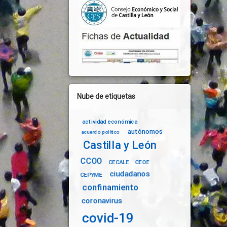
Nube de etiquetas
actividad económica
autónomos
acuerdo político
Castilla y León
CCOO
CECALE
CEOE
ciudadanos
CEPYME
confinamiento
coronavirus
covid-19