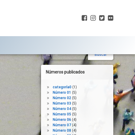
Facebook
Instagram
Twitter
Flickr
Buscar:
Barra
lateral
derecha
Números publicados
categoría0
(1)
Número 01
(5)
Número 02
(5)
Número 03
(5)
Número 04
(5)
Número 05
(5)
Número 06
(4)
Número 07
(4)
Número 08
(4)