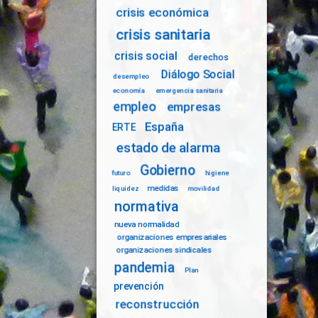
crisis económica
crisis sanitaria
crisis social
derechos
Diálogo Social
desempleo
economía
emergencia sanitaria
empleo
empresas
España
ERTE
estado de alarma
Gobierno
futuro
higiene
medidas
liquidez
movilidad
normativa
nueva normalidad
organizaciones empresariales
organizaciones sindicales
pandemia
Plan
prevención
reconstrucción