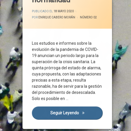
CEOE
ACTUALIZADO EL
19 MAYO 2020
CEPYME
PUBLICADO EL
18 MAYO 2020
POR
ENRIQUE CABERO MORÁN
CATEGORÍAS:
NÚMERO 02
Confinamiento
Coronavirus
Covid-19
Crisis Sanitaria
Los estudios e informes sobre la
evolución de la pandemia de COVID-
Derechos
19 anuncian un periodo largo para la
Desescalada
superación de la crisis sanitaria. La
Distanciamiento Social
quinta prórroga del estado de alarma,
Emergencia Sanitaria
cuya propuesta, con las adaptaciones
Empleo
precisas a esta etapa, resulta
razonable, ha de servir para la gestión
Empresas
del procedimiento de desescalada.
Estado De Alarma
Solo es posible en …
Gobernanza
Gobierno
Seguir Leyendo
Estado De Alarma Y Legisla
Higiene
Junta