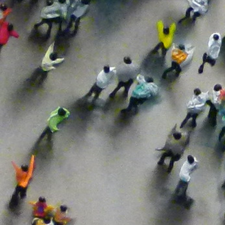
Legislación
Ley Orgánica
Libre Circulación
Medidas
Movilidad
Normativa
Nueva Normalidad
Organizaciones Empresariales
Organizaciones Sindicales
Plan
Prevención
Prórroga
Reactivación
Rebrote
Recuperación Economica
Sistema De Salud
Tejido Empresarial