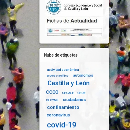
Nube de etiquetas
actividad económica
autónomos
acuerdo político
Castilla y León
CCOO
CECALE
CEOE
ciudadanos
CEPYME
confinamiento
coronavirus
covid-19