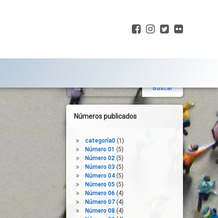
Facebook
Instagram
Twitter
Flickr
Buscar:
Barra
lateral
derecha
Números publicados
categoría0
(1)
Número 01
(5)
Número 02
(5)
Número 03
(5)
Número 04
(5)
Número 05
(5)
Número 06
(4)
Número 07
(4)
Número 08
(4)