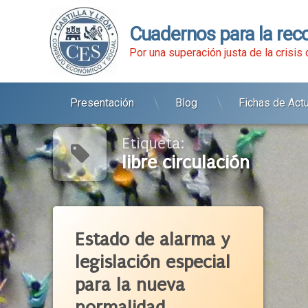
Cuadernos para la rec
Por una superación justa de la crisis
Presentación
Blog
Fichas de Act
Ir
al
contenido
Etiqueta:
libre circulación
Etiquetado
Actividad Económica
Estado de alarma y
Acuerdo Social
legislación especial
Castilla Y León
para la nueva
CCAA
CCOO
normalidad