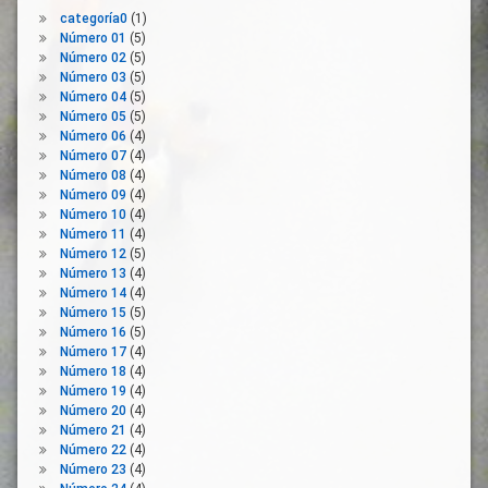
categoría0
(1)
Pandemia
Derecho
Número 01
(5)
Del
Paro
Número 02
(5)
Trabajo
PIB
Número 03
(5)
Desempleo
Número 04
(5)
Precios
Número 05
(5)
Desescalada
Producción
Número 06
(4)
Documentos
Agraria
Número 07
(4)
Técnicos
Número 08
(4)
Producción
Dumping
Número 09
(4)
Ganadera
Social
Número 10
(4)
Reactivación
Número 11
(4)
Empleo
Económica
Número 12
(5)
De
Número 13
(4)
Reconstrucción
Calidad
Número 14
(4)
Recortes
Empresarios
Número 15
(5)
Número 16
(5)
Sector
ERTE
Número 17
(4)
Agrario
Estado
Número 18
(4)
Territorio
De
Número 19
(4)
Alarma
Trabajadores
Número 20
(4)
Número 21
(4)
Exclusión
Número 22
(4)
Exoneración
Número 23
(4)