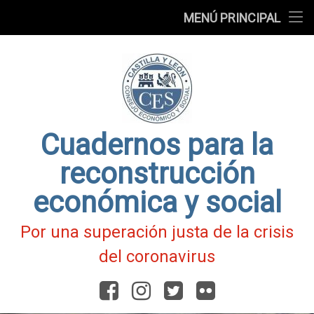
Presentación
MENÚ PRINCIPAL
Ir
Blog
al
contenido
Fichas
de
Actualidad
Covid-
19
Cuadernos para la
reconstrucción
económica y social
Por una superación justa de la crisis
del coronavirus
Facebook
Instagram
Twitter
Flickr