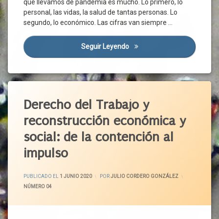
que llevamos de pandemia es mucho. Lo primero, lo
Ayudas
Directas
personal, las vidas, la salud de tantas personas. Lo
segundo, lo económico. Las cifras van siempre …
Cambio
Climático
Campo
Seguir Leyendo
El Sector Agrario, Motor De 
Castilla
Y León
Cereal
Etiquetado
Cosecha
Actividad
Derecho del Trabajo y
Covid-
Económica
19
reconstrucción económica y
Acuerdo
Cuentas
Social
social: de la contención al
Regionales
En
Desarrollo
Defensa
impulso
Del
Digitalización
Empleo
Economía
ACTUALIZADO EL
2 JUNIO 2020
PUBLICADO EL
1 JUNIO 2020
POR
JULIO CORDERO GONZÁLEZ
Autónomos
Empleo
CATEGORÍAS:
NÚMERO 04
Bonificaciones
Empresarios
Castilla
España
Y León