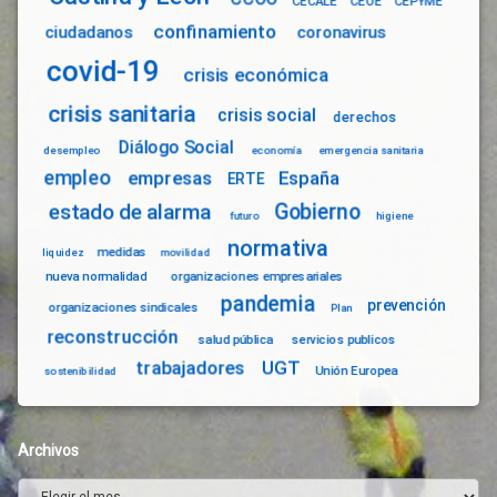
CECALE
CEOE
CEPYME
confinamiento
ciudadanos
coronavirus
covid-19
crisis económica
crisis sanitaria
crisis social
derechos
Diálogo Social
desempleo
economía
emergencia sanitaria
empleo
empresas
España
ERTE
Gobierno
estado de alarma
futuro
higiene
normativa
medidas
liquidez
movilidad
nueva normalidad
organizaciones empresariales
pandemia
prevención
organizaciones sindicales
Plan
reconstrucción
salud pública
servicios publicos
trabajadores
UGT
Unión Europea
sostenibilidad
Archivos
Archivos