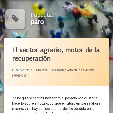
Etiqueta:
paro
Etiquetado
Agricultores
El sector agrario, motor de la
Agroalimentación
recuperación
Alimentos
Alimentos
ACTUALIZADO EL
9 JUNIO 2020
PUBLICADO EL
8 JUNIO 2020
POR
DONACIANO DUJO CAMINERO
De
CATEGORÍAS:
NÚMERO 05
Calidad
ASAJA
Autonomía
Alimentaria
Yo no quiero escribir hoy sobre el pasado. Me gustaría
Autónomos
hacerlo sobre el futuro, porque el futuro empieza ahora
Ayudas
mismo, y no hay tiempo que perder. Lo perdido en lo