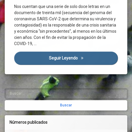
Estado
Cobertura
Nos cuentan que una serie de solo doce letras en un
De
Jurídica
documento de treinta mil (secuencia del genoma del
Alarma
Cogobernanza
coronavirus SARS-CoV-2 que determina su virulencia y
Explotaciones
Concertación
contagiosidad) es la responsable de una crisis sanitaria
Agrarias
Social
y económica “sin precedentes”, al menos en los últimos
Fondos
cien años. Con el fin de evitar la propagación de la
Confinamiento
Agrícolas
COVID-19, …
Consenso
Ganaderos
Político
Industria
Seguir Leyendo
Derecho Del Trabajo Y Recon
Contingencias
Agroalimentaria
Profesionales
Innovación
Coronavirus
Medidas
Coste
De
Laboral
Apoyo
Buscar:
Barra
Cotización
Medio
Rural
Covid-
lateral
19
Mercado
derecha
Crisis
Normativa
Económica
OPAS
Números publicados
Crisis
PAC
Sanitaria