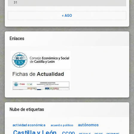
De
31
Riesgos
Laborales
« AGO
Profesionales
Sanitarios
Prórroga
Enlaces
Reparación
De Daños
RRHH
SARS-
CoV-2
Seguridad
Jurídica
Seguridad
Social
Tejido
Industrial
Nube de etiquetas
Trabajadores
Unión
autónomos
actividad económica
acuerdo político
Europea
Castilla y León
CCOO