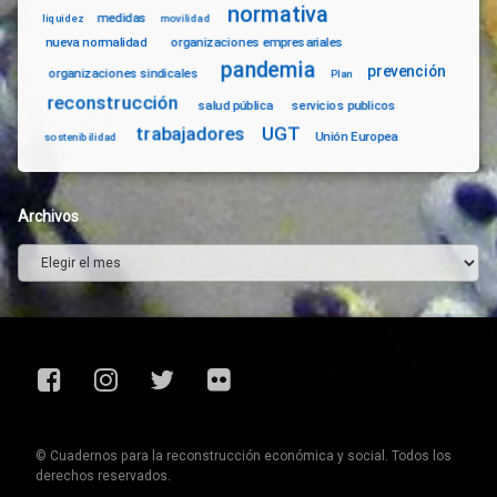
normativa
medidas
liquidez
movilidad
nueva normalidad
organizaciones empresariales
pandemia
prevención
organizaciones sindicales
Plan
reconstrucción
salud pública
servicios publicos
trabajadores
UGT
Unión Europea
sostenibilidad
Archivos
Archivos
Facebook
Instagram
Twitter
Flickr
© Cuadernos para la reconstrucción económica y social. Todos los
derechos reservados.