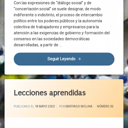
Con las expresiones de “diálogo social” y de
Empresariales
Dialogo
“concertación social” se suele designar, de modo
Social
Organizaciones
indiferente o indistinto, el proceso de intercambio
Sindicales
Consenso
político entre los poderes públicos y la autonomía
Pacto De
Constitucion
colectiva de trabajadores y empresarios para la
Recuperación
Covid-
atención a las exigencias de gobierno y formación del
Pacto
19
consenso en las sociedades democráticas
Verde
Crisis
desarrolladas, a partir de …
Europeo
Económica
Personas
Crisis
Seguir Leyendo
Diálogo Social, Concertación
Vulnerables
Política
Plan
Democracia
Reconstrucción
Derecho
Recuperación
Social
Etiquetado
Economica
Diálogo
Actividad
Lecciones aprendidas
Sectores
Social
Económica
Económicos
Empresarios
AEMTA
ACTUALIZADO EL
19 MAYO 2020
Trabajadores
PUBLICADO EL
18 MAYO 2020
POR
SANTIAGO MOLINA
CATEGORÍAS:
NÚMERO 02
Gobierno
Castilla
Tripartismo
Y León
Interés
UGT
General
Covid-