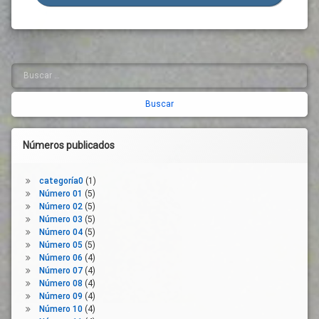
Distanciamiento
Proxemia
Social
Reconstrucción
Emergencia
Sanitaria
Salud
Pública
Empleo
Buscar:
Barra
Semáforos
Empresas
lateral
Sostenibilidad
Estado
derecha
De
Terrazas
Alarma
Tráfico
Números publicados
Gobernanza
Transporte
Gobierno
Urbanismo
categoría0
(1)
Higiene
Número 01
(5)
Vida
Junta
Número 02
(5)
Social
Número 03
(5)
Legislación
Número 04
(5)
Ley
Número 05
(5)
Orgánica
Número 06
(4)
Número 07
(4)
Libre
Número 08
(4)
Circulación
Número 09
(4)
Medidas
Número 10
(4)