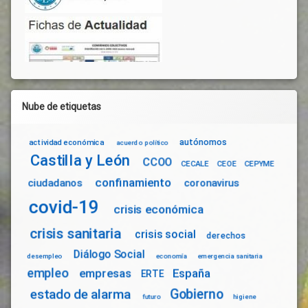
Nube de etiquetas
autónomos
actividad económica
acuerdo político
Castilla y León
CCOO
CECALE
CEOE
CEPYME
confinamiento
ciudadanos
coronavirus
covid-19
crisis económica
crisis sanitaria
crisis social
derechos
Diálogo Social
desempleo
economía
emergencia sanitaria
empleo
empresas
España
ERTE
Gobierno
estado de alarma
futuro
higiene