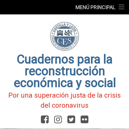
Presentación
MENÚ PRINCIPAL
Ir
Blog
al
contenido
Fichas
de
Actualidad
Covid-
19
Cuadernos para la
reconstrucción
económica y social
Por una superación justa de la crisis
del coronavirus
Facebook
Instagram
Twitter
Flickr