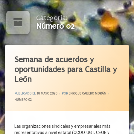
Categoría:
Número 02
Etiquetado
Acuerdo
Semana de acuerdos y
Político
oportunidades para Castilla y
Agenda
2030
León
Castilla
Y León
ACTUALIZADO EL
24 MAYO 2020
PUBLICADO EL
18 MAYO 2020
POR
ENRIQUE CABERO MORÁN
CCOO
CATEGORÍAS:
NÚMERO 02
CECALE
CEOE
CEPYME
Las organizaciones sindicales y empresariales más
Consejo
representativas a nivel estatal (CCOO, UGT, CEOE y
Del