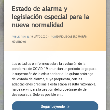
Público
Actividad
Estado de alarma y
Espacio
Económica
Urbano
legislación especial para la
Acuerdo
Habitabilidad
Social
nueva normalidad
Higiene
Castilla
Horarios
Y León
ACTUALIZADO EL
19 MAYO 2020
Comerciales
PUBLICADO EL
18 MAYO 2020
POR
ENRIQUE CABERO MORÁN
CCAA
CATEGORÍAS:
NÚMERO 02
Jornada
CCOO
Flexible
CEOE
Limpieza
CEPYME
Medidas
Los estudios e informes sobre la evolución de la
Confinamiento
Mobiliario
pandemia de COVID-19 anuncian un periodo largo para
Urbano
Coronavirus
la superación de la crisis sanitaria. La quinta prórroga
Movilidad
Covid-
del estado de alarma, cuya propuesta, con las
19
Peatones
adaptaciones precisas a esta etapa, resulta razonable,
Crisis
ha de servir para la gestión del procedimiento de
Personas
Sanitaria
desescalada. Solo es posible en …
PGOU
Derechos
PMUS
Desescalada
Seguir Leyendo
Estado De Alarma Y Legislac
Prevención