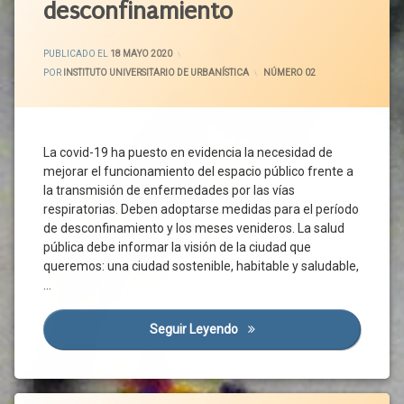
Calles
desconfinamiento
Unión
Precariedad
Calzada
Europea
Prestaciones
Campaña
ACTUALIZADO EL
19 MAYO 2020
PUBLICADO EL
18 MAYO 2020
Sociales
Circulación
POR
INSTITUTO UNIVERSITARIO DE URBANÍSTICA
CATEGORÍAS:
NÚMERO 02
Privatizacion
Ciudad
Pymes
Ciudadanos
Recortes
Covid-
La covid-19 ha puesto en evidencia la necesidad de
Redistribución
19
mejorar el funcionamiento del espacio público frente a
Sanidad
Desconfinamiento
la transmisión de enfermedades por las vías
Servicios
Desinfección
respiratorias. Deben adoptarse medidas para el período
Públicos
de desconfinamiento y los meses venideros. La salud
Distancia
Sociedad
Interpersonal
pública debe informar la visión de la ciudad que
Sociedades
queremos: una ciudad sostenible, habitable y saludable,
Economía
Laborales
…
Enfermedad
Techo
Entorno
De
Seguir Leyendo
Adecuar El Viario Y Los Esp
Comunitario
Gasto
Entorno
Saludable
Espacio
Etiquetado