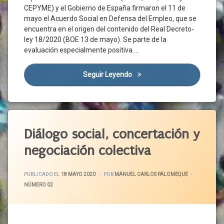
Dialogo
CEPYME) y el Gobierno de España firmaron el 11 de
Social
mayo el Acuerdo Social en Defensa del Empleo, que se
encuentra en el origen del contenido del Real Decreto-
Coronavirus
ley 18/2020 (BOE 13 de mayo). Se parte de la
Corredor
evaluación especialmente positiva …
Atlántico
Covid-
19
Seguir Leyendo
Semana De Acuerdos Y Oport
Cultura
Desconfinamiento
Empleo
Etiquetado
Empresas
Acuerdo
Diálogo social, concertación y
ERTE
Político
negociación colectiva
Familias
CCOO
Gobierno
CEOE
ACTUALIZADO EL
19 MAYO 2020
PUBLICADO EL
18 MAYO 2020
POR
MANUEL CARLOS PALOMEQUE
Normativa
CEPYME
CATEGORÍAS:
NÚMERO 02
Ordenación
Concertación
Del
Social
Territorio
Consejo
Organizaciones
Del