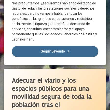
19
Universidad
Interlocutores
Nos preguntamos: ¿seguiremos hablando del techo de
Sociales
Crisis
gasto, de reducir las prestaciones sociales y derechos
Financiera
Legitimación
laborales, pero no vamos a hablar de tocar los
Crisis
Negociación
beneficios de las grandes corporaciones y redistribuir
Sanitaria
Bilateral
socialmente la riqueza generada? La demanda de
Derechos
Negociación
servicios, consultas, asesoramientos y el apoyo
Laborales
Colectiva
permanente que las Sociedades Laborales de Castilla y
Desigualdad
León nos han …
Organizaciones
Empresariales
Deslocalización
Organizaciones
Seguir Leyendo
Lecciones Aprendidas
Economía
Sindicales
Empresas
Participación
Fractura
Institucional
Social
Etiquetado
Poder
Futuro
Político
Aceras
Adecuar el viario y los
Liquidez
Relaciones
Autobús
espacios públicos para una
Laborales
Modelo
Automóvil
Económico
Trabajadores
movilidad segura de toda la
Ayuntamiento
Organizaciones
Transición
población tras el
Sociales
Bicicleta
UGT
Personas