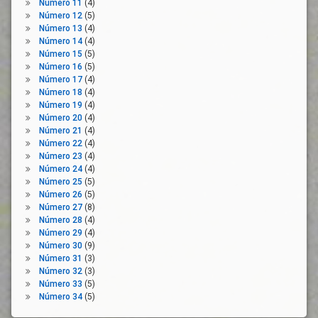
Número 11
(4)
Movilidad
Número 12
(5)
Normativa
Número 13
(4)
Nueva
Número 14
(4)
Normalidad
Número 15
(5)
Número 16
(5)
Organizaciones
Número 17
(4)
Empresariales
Número 18
(4)
Organizaciones
Número 19
(4)
Sindicales
Número 20
(4)
Número 21
(4)
Plan
Número 22
(4)
Prevención
Número 23
(4)
Número 24
(4)
Prórroga
Número 25
(5)
Reactivación
Número 26
(5)
Número 27
(8)
Rebrote
Número 28
(4)
Recuperación
Número 29
(4)
Economica
Número 30
(9)
Sistema
Número 31
(3)
De
Número 32
(3)
Salud
Número 33
(5)
Número 34
(5)
Tejido
Empresarial