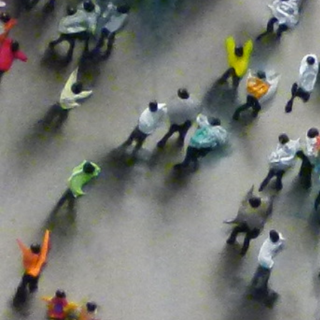
Empresas
Empresas Concesionarias
Encuentros Telemáticos
Exclusión Social
Familias
Fraccionamientos
Fuerzas Políticas
Lengua Española
Licencias
Liquidez
Ludotecas
Material Escolar
Medidas
Medidas Tributarias
Natalidad
Obra Pública
Pacto Político