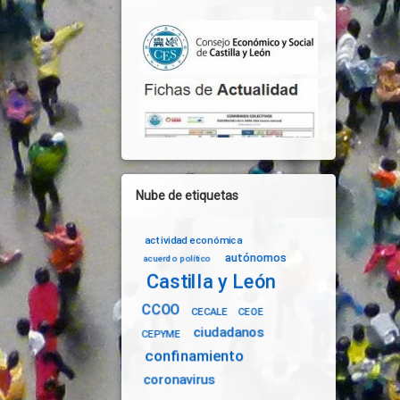
Nube de etiquetas
actividad económica
autónomos
acuerdo político
Castilla y León
CCOO
CECALE
CEOE
ciudadanos
CEPYME
confinamiento
coronavirus