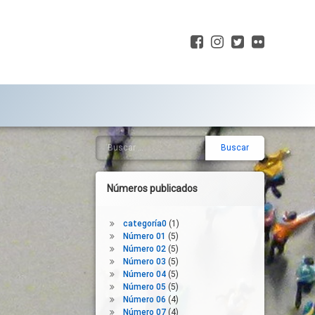
Facebook
Instagram
Twitter
Flickr
Buscar:
Barra
lateral
derecha
Números publicados
categoría0
(1)
Número 01
(5)
Número 02
(5)
Número 03
(5)
Número 04
(5)
Número 05
(5)
Número 06
(4)
Número 07
(4)