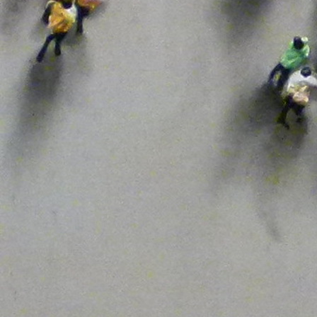
Pago A Proveedores
Pandemia
Personas Mayores
Plan
Política
Presupuesto Municipal
Profesionales Sanitarios
Protección De Las Personas
Reactivación Económica
Respuestas
Salamanca
Seguridad Sanitaria
Servicios De Calidad
Solidaridad
Suelo Industrial
Tasas
Tejido Productivo
Terrazas