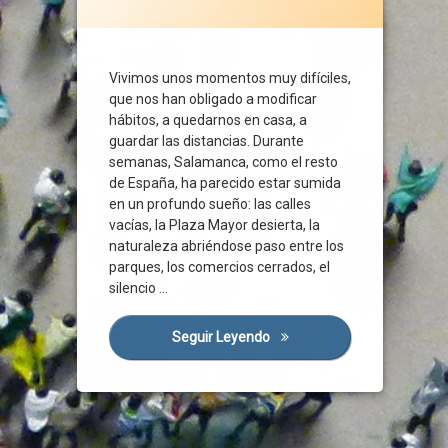
Atención Social
Autónomos
Ayudas Directas
Vivimos unos momentos muy difíciles,
Ayuntamiento
que nos han obligado a modificar
hábitos, a quedarnos en casa, a
Ciudad
guardar las distancias. Durante
Ciudadanos
semanas, Salamanca, como el resto
Conciliación
de España, ha parecido estar sumida
Concordia
en un profundo sueño: las calles
Consenso
vacías, la Plaza Mayor desierta, la
naturaleza abriéndose paso entre los
Coronavirus
parques, los comercios cerrados, el
Crisis Económica
silencio …
Crisis Sanitaria
Crisis Social
Seguir Leyendo
Salamanca Nos Une
Cultura
Diálogo
Distanciamiento Social
Empleados Públicos