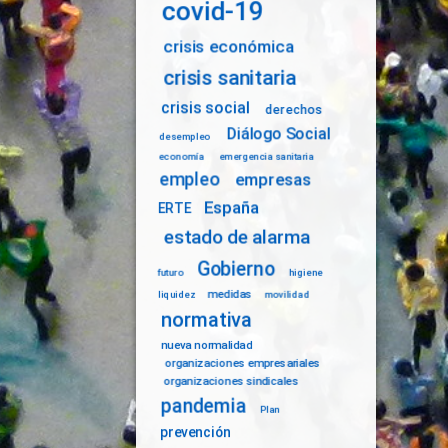
covid-19
crisis económica
crisis sanitaria
crisis social
derechos
Diálogo Social
desempleo
economía
emergencia sanitaria
empleo
empresas
España
ERTE
estado de alarma
Gobierno
futuro
higiene
medidas
liquidez
movilidad
normativa
nueva normalidad
organizaciones empresariales
organizaciones sindicales
pandemia
Plan
prevención