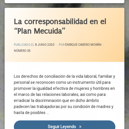
Empresas
Presencialidad
ERTE
Etiquetado
Prevención
Estado
Conciliación
La corresponsabilidad en el
Prevención
De
De
Alarma
Confinamiento
“Plan Mecuida”
Riesgos
Estatuto De
Corresponsabilidad
Laborales
Los
Covid-
Prórroga
ACTUALIZADO EL
9 JUNIO 2020
Trabajadores
PUBLICADO EL
8 JUNIO 2020
POR
ENRIQUE CABERO MORÁN
19
Provincias
CATEGORÍAS:
NÚMERO 05
Fijos-
Cuidado
Discontinuos
Rebrote
De Las
Fuerza
Personas
Salud
Mayor
Pública
Cuidado
Los derechos de conciliación de la vida laboral, familiar y
Gobierno
De Los
Sistema
personal se reconocen como un instrumento útil para
Hijos
Nacional
Liquidez
promover la igualdad efectiva de mujeres y hombres en
De Salud
Cuidado
Medidas
el marco de las relaciones laborales, así como para
De
Teletrabajo
Protectoras
Menor
erradicar la discriminación que en dicho ámbito
Trabajadores
Medidas
padecen las trabajadoras por su condición de madres y
Cuidadores
Sociales
UGT
hasta de posibles …
Cuidados
Medidas
A
Urgentes
Familiares
Seguir Leyendo
La Corresponsabilidad En El 