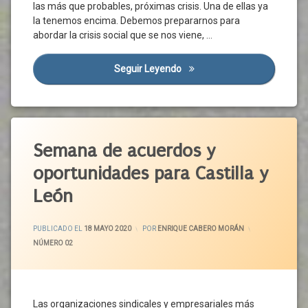
Interlocutores
Legislativa
las más que probables, próximas crisis. Una de ellas ya
De
Sociales
Popular
la tenemos encima. Debemos prepararnos para
Vida
Investigación
Junta
abordar la crisis social que se nos viene, …
Cartera
Investigación
Normativa
De
Aplicada
Servicios
Seguir Leyendo
El Momento De Los Servicios
Personas
Investigación
Vulnerables
CCAA
Básica
Prestaciones
CEAS
Jóvenes
Sociales
Covid-
Etiquetado
Junta
PSOE
19
Acuerdo
Semana de acuerdos y
León
Renta
Crisis
Político
Garantizada
Social
Organizaciones
oportunidades para Castilla y
De
Agenda
Empresariales
Dependencia
Ciudadanía
2030
León
Organizaciones
Discapacidad
Seguridad
Castilla
Sindicales
Economía
Social
Y León
Población
ACTUALIZADO EL
24 MAYO 2020
Familiar
PUBLICADO EL
18 MAYO 2020
POR
ENRIQUE CABERO MORÁN
UGT
CCOO
Progreso
CATEGORÍAS:
NÚMERO 02
Enfermedad
Unidas
CECALE
Mental
Reactivación
Podemos
CEOE
Entorno
Reconstrucción
CEPYME
Social
Salamanca
Las organizaciones sindicales y empresariales más
Familia
Consejo