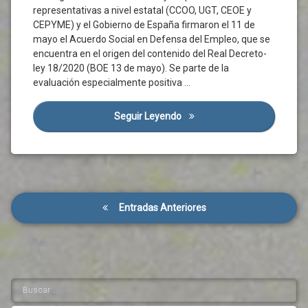
Servicios
representativas a nivel estatal (CCOO, UGT, CEOE y
Del
Gobierno
Públicos
Dialogo
CEPYME) y el Gobierno de España firmaron el 11 de
IMV
Social
Sistema
mayo el Acuerdo Social en Defensa del Empleo, que se
Univesitario
Ingreso
encuentra en el origen del contenido del Real Decreto-
Coronavirus
Mínimo
Sociedad
ley 18/2020 (BOE 13 de mayo). Se parte de la
Corredor
Vital
evaluación especialmente positiva …
Sotenibilidad
Atlántico
Inserción
Talento
Covid-
Social
19
Seguir Leyendo
Semana De Acuerdos Y Oport
Territorio
Integración
Cultura
Transferencia
Mercado
Desconfinamiento
Del
Laboral
Conocimiento
Empleo
Pobreza
Unión
Empresas
Pobreza
Europea
Navegación
ERTE
Severa
Entradas Anteriores
Universidad
de
Prestaciones
Familias
Valladolid
Sociales
entradas
Gobierno
Recursos
Normativa
Comunitarios
Ordenación
Relaciones
Buscar:
Barra
Del
Sociales
Territorio