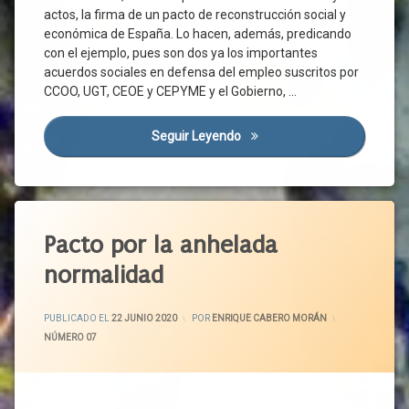
Comisión Para
actos, la firma de un pacto de reconstrucción social y
La
económica de España. Lo hacen, además, predicando
Reconstrucción
con el ejemplo, pues son dos ya los importantes
Concentraciones
acuerdos sociales en defensa del empleo suscritos por
CCOO, UGT, CEOE y CEPYME y el Gobierno, …
Congreso
Cotización
Seguir Leyendo
Nuevos Acuerdos En Defensa 
Covid-
19
Crisis
Sanitaria
Etiquetado
Diálogo
Social
Agenda
Pacto por la anhelada
2030
Directiva
normalidad
Europea
Castilla
Y León
Empleo
ACTUALIZADO EL
29 JUNIO 2020
CCOO
PUBLICADO EL
22 JUNIO 2020
POR
ENRIQUE CABERO MORÁN
ERTE
CATEGORÍAS:
NÚMERO 07
CECALE
España
Ciudadanos
Estado
De
Cohesión
Alarma
Social