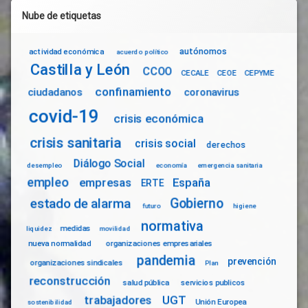
Nube de etiquetas
autónomos
actividad económica
acuerdo político
Castilla y León
CCOO
CECALE
CEOE
CEPYME
confinamiento
ciudadanos
coronavirus
covid-19
crisis económica
crisis sanitaria
crisis social
derechos
Diálogo Social
desempleo
economía
emergencia sanitaria
empleo
empresas
España
ERTE
Gobierno
estado de alarma
futuro
higiene
normativa
medidas
liquidez
movilidad
nueva normalidad
organizaciones empresariales
pandemia
prevención
organizaciones sindicales
Plan
reconstrucción
salud pública
servicios publicos
trabajadores
UGT
Unión Europea
sostenibilidad