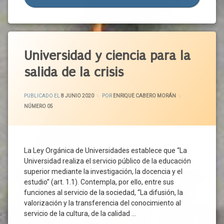
Normalidad
Dependientes
Normativa
Derechos
Pandemia
Discriminación
Etiquetado
Plantilla
De Género
Acuerdo
Universidad y ciencia para la
Prestación
Discriminación
Político
Laboral
Prórroga
salida de la crisis
Acuerdo
Embarazo
Protección
Social
Por
España
ACTUALIZADO EL
15 JUNIO 2020
Aprendizaje
PUBLICADO EL
8 JUNIO 2020
POR
ENRIQUE CABERO MORÁN
Desempleo
Familia
CATEGORÍAS:
NÚMERO 05
Ayuntamiento
Reactivación
Función
Económica
Bienestar
Pública
Recuperación
Burgos
Gobierno
Economica
Calidad
La Ley Orgánica de Universidades establece que “La
Hijos
Reducción
De
Universidad realiza el servicio público de la educación
De
Igualdad
Vida
superior mediante la investigación, la docencia y el
Jornada
Lactancia
Castilla
estudio” (art. 1.1). Contempla, por ello, entre sus
Seguridad
Y León
Legislación
funciones al servicio de la sociedad, “La difusión, la
Social
Ciencia
valorización y la transferencia del conocimiento al
Machismo
Suspensión
Ciudadanos
servicio de la cultura, de la calidad …
Madres
De Contrato