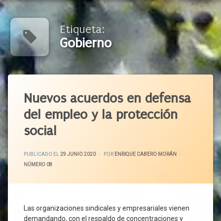
Etiqueta:
Gobierno
Etiquetado
Acuerdo
Nuevos acuerdos en defensa
Social
del empleo y la protección
ATA
social
Autónomos
Castilla
Y León
ACTUALIZADO EL
6 JULIO 2020
PUBLICADO EL
29 JUNIO 2020
POR
ENRIQUE CABERO MORÁN
CCOO
CATEGORÍAS:
NÚMERO 08
CECALE
CEOE
CEPYME
Las organizaciones sindicales y empresariales vienen
COCECA
demandando, con el respaldo de concentraciones y