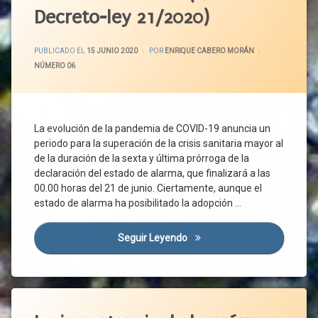
España
Decreto-ley 21/2020)
PP
Castilla
Futuro
Y León
Protección
Gobierno
CCAA
ACTUALIZADO EL
22 JUNIO 2020
Protección
PUBLICADO EL
15 JUNIO 2020
POR
ENRIQUE CABERO MORÁN
Grupos
CCOO
De La
CATEGORÍAS:
NÚMERO 06
Parlamentarios
Salud
Centro
Junta
PSOE
De
Micropymes
Trabajo
Reactivación
Pacto
CEOE
Económica
La evolución de la pandemia de COVID-19 anuncia un
Político
periodo para la superación de la crisis sanitaria mayor al
Rebrote
CEPYME
Partidos
de la duración de la sexta y última prórroga de la
Riesgos
Contagio
Políticos
declaración del estado de alarma, que finalizará a las
SARS-
Coronavirus
Política
00.00 horas del 21 de junio. Ciertamente, aunque el
CoV-2
Covid-
Útil
estado de alarma ha posibilitado la adopción …
Sistema
19
Por
Nacional
Ávila
Crisis
Seguir Leyendo
El Inminente Acceso A La Nu
De Salud
Sanitaria
PP
UGT
Emergencia
Presupuestos
Unidas
Sanitaria
Promoción
Podemos
Empresas
Etiquetado
Industrial
Universidades
Estado
CCOO
PSOE