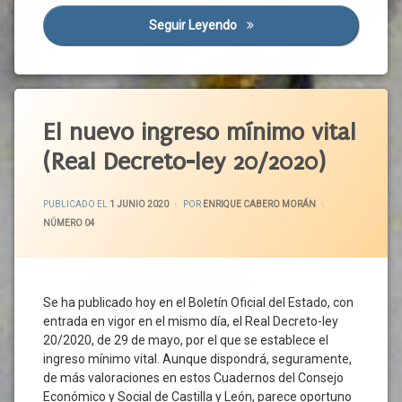
De Trabajo
Conocimiento
Maternidad
Seguir Leyendo
Universidad Y Ciencia Para La
Trtabajadores
Consejo
Mujeres
Del
UGT
Normativa
Dialogo
Social
Parto
Etiquetado
Constitución
Paternidad
Cortes
Acuerdo
El nuevo ingreso mínimo vital
Permisos
De
De
Personas
Castilla
(Real Decreto-ley 20/2020)
Gobierno
Trabajadoras
Y León
Castilla
Plan
Crisis
Y León
ACTUALIZADO EL
2 JUNIO 2020
Mecuida
PUBLICADO EL
1 JUNIO 2020
POR
ENRIQUE CABERO MORÁN
Económica
CCOO
CATEGORÍAS:
NÚMERO 04
Protección
Crisis
CECALE
De La
Sanitaria
Salud
Ciudadanos
Crisis
Puerperio
Social
Congreso
Se ha publicado hoy en el Boletín Oficial del Estado, con
Relaciones
Cultura
Constitución
entrada en vigor en el mismo día, el Real Decreto-ley
Laborales
Desarrollo
Covid-
20/2020, de 29 de mayo, por el que se establece el
Responsabilidades
19
ingreso mínimo vital. Aunque dispondrá, seguramente,
Diputaciones
Familiares
Derecho
de más valoraciones en estos Cuadernos del Consejo
Docencia
Roles
Subjetivo
Económico y Social de Castilla y León, parece oportuno