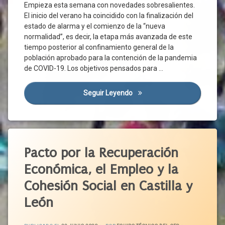
Empieza esta semana con novedades sobresalientes.
ETF
Confinamiento
El inicio del verano ha coincidido con la finalización del
Exoneración
Corporaciones
estado de alarma y el comienzo de la “nueva
Locales
FERGEI
normalidad”, es decir, la etapa más avanzada de este
Covid-
tiempo posterior al confinamiento general de la
Gobierno
19
población aprobado para la contención de la pandemia
Normativa
Crisis
de COVID-19. Los objetivos pensados para …
OIT
Sanitaria
Organizaciones
Cs
Seguir Leyendo
Pacto Por La Anhelada Norm
Empresariales
Diálogo
Organizaciones
Social
Sindicales
Ejemplo
Pacto
Etiquetado
Empleo
Estatal
Atención
Pacto por la Recuperación
Estado
Pacto
Residencial
De
Político
Económica, el Empleo y la
Alarma
Autónomos
Pandemia
Cohesión Social en Castilla y
FRMP
Blog
Pesca
Gobierno
Castilla
León
Prestaciones
Y León
Grupos
Protección
Parlamentarios
CES
ACTUALIZADO EL
29 JUNIO 2020