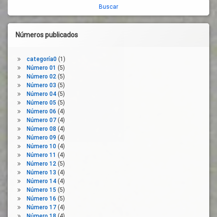
lateral
Renta
Organizaciones
Mínima
derecha
Empresariales
Servicios
Organizaciones
Publicos
Números publicados
Sindicales
Servicios
Pacto De
Sociales
Recuperación
categoría0
(1)
Servicios
Número 01
(5)
Pacto
Sociales
Número 02
(5)
Verde
Básicos
Número 03
(5)
Europeo
Número 04
(5)
Sistema
Personas
Número 05
(5)
Sanitario
Vulnerables
Número 06
(4)
Situación
Número 07
(4)
Plan
De
Número 08
(4)
Reconstrucción
Riesgo
Número 09
(4)
Número 10
(4)
Recuperación
Soledad
Número 11
(4)
Economica
Vida
Número 12
(5)
Sectores
Comunitaria
Número 13
(4)
Económicos
Número 14
(4)
Vida
Trabajadores
Número 15
(5)
Social
Número 16
(5)
Tripartismo
Número 17
(4)
UGT
Número 18
(4)