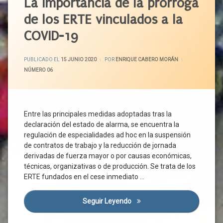
La importancia de la prórroga
Vacuna
De
CEOE
Rebrote
Alarma
de los ERTE vinculados a la
CEPYME
Recuperación
Evidencia
COVID-19
Economica
Científica
Cese De
Actividad
Recuperacion
Fase
Social
ACTUALIZADO EL
16 JUNIO 2020
3
Comisión
PUBLICADO EL
15 JUNIO 2020
POR
ENRIQUE CABERO MORÁN
Tripartita
Renta
Gobierno
CATEGORÍAS:
NÚMERO 06
Garantizada
Confinamiento
Medidas
De
Cotización
Medidas
Ciudadanía
Sociales
Covid-
Servicios
Entre las principales medidas adoptadas tras la
19
Medidas
Publicos
declaración del estado de alarma, se encuentra la
Urgentes
Crisis
Trabajadores
regulación de especialidades ad hoc en la suspensión
Sanitaria
Normativa
Transación
de contratos de trabajo y la reducción de jornada
Derechos
Nueva
derivadas de fuerza mayor o por causas económicas,
Unidas
Normalidad
Desempleo
Podemos
técnicas, organizativas o de producción. Se trata de los
OMS
ERTE fundados en el cese inmediato …
Despido
UPL
Pandemia
Emergencia
Vivienda
Sanitaria
Plan Para
Seguir Leyendo
La Importancia De La Prórro
Vox
La
Empleo
Transición