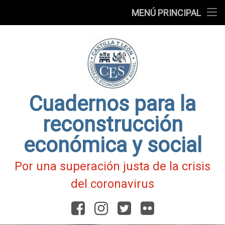
Presentación
MENÚ PRINCIPAL
Ir
Blog
al
contenido
Fichas
de
Actualidad
Covid-
19
Cuadernos para la
reconstrucción
económica y social
Por una superación justa de la crisis
del coronavirus
Facebook
Instagram
Twitter
Flickr