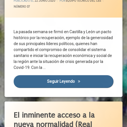
Del
PUBLICADO EL
22 JUNIO 2020
POR
EQUIPO TÉCNICO DEL CES
Instituciones
Ciudadanos
Desempleo
CATEGORÍAS:
NÚMERO 07
Públicas
Concordia
Reactivación
Investigación
Económica
Covid-
Junta
19
Reconstrucción
Normalidad
Crisis
La pasada semana se firmó en Castilla y León un pacto
Reconstrucción
Económica
histórico por la recuperación, ejemplo de la generosidad
Social
Normativa
Crisis
de sus principales líderes políticos, quienes han
UATAE
Nueva
Sanitaria
compartido el compromiso de consolidar el sistema
Normalidad
UGT
sanitario e iniciar la recuperación económica y social de
Cs
Organizaciones
UPTA
la región ante la situación de crisis generada por la
Sociales
Dependencia
Covid-19. Con la …
Pacto De
Diálogo
Recuperación
Diálogo
Seguir Leyendo
Pacto Por La Recuperación E
Pacto
Social
Político
Educación
Pacto
Ejemplaridad
Verde
Etiquetado
Europeo
Ejemplo
Pandemia
Empleo
Alertas
El inminente acceso a la
Sanitarias
Empresas
Por
nueva normalidad (Real
Ávila
Brote