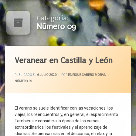
Categoría:
Número 09
Veranear en Castilla y León
ACTUALIZADO EL
13 JULIO 2020
PUBLICADO EL
6 JULIO 2020
POR
ENRIQUE CABERO MORÁN
CATEGORÍAS:
NÚMERO 09
El verano se suele identificar con las vacaciones, los
viajes, los reencuentros y, en general, el esparcimiento.
También se considera la época de los cursos
extraordinarios, los festivales y el aprendizaje de
idiomas. Se piensa más en el descanso, el relax y la