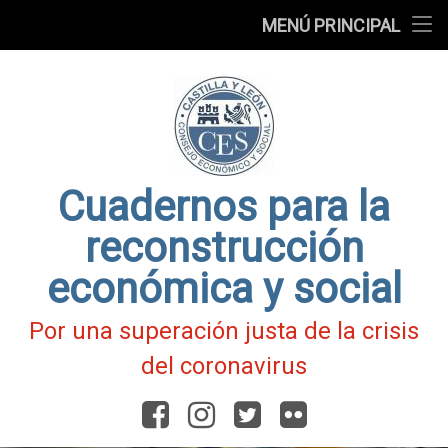
Presentación
MENÚ PRINCIPAL
Ir
Blog
al
contenido
Fichas
de
Actualidad
Covid-
19
Cuadernos para la
reconstrucción
económica y social
Por una superación justa de la crisis
del coronavirus
Facebook
Instagram
Twitter
Flickr