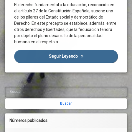
El derecho fundamental a la educación, reconocido en
el artículo 27 de la Constitución Española, supone uno
de los pilares del Estado social y democrático de
Derecho. En este precepto se establece, además, entre
otros derechos y libertades, que la “educación tendrá
por objeto el pleno desarrollo de la personalidad
humana en el respeto a …
Seguir Leyendo
El Valor De Estudiar En Casti
Buscar:
Barra
lateral
derecha
Números publicados