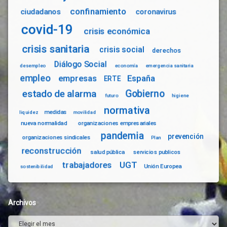
confinamiento
ciudadanos
coronavirus
covid-19
crisis económica
crisis sanitaria
crisis social
derechos
Diálogo Social
desempleo
economía
emergencia sanitaria
empleo
empresas
España
ERTE
Gobierno
estado de alarma
futuro
higiene
normativa
medidas
liquidez
movilidad
nueva normalidad
organizaciones empresariales
pandemia
prevención
organizaciones sindicales
Plan
reconstrucción
salud pública
servicios publicos
trabajadores
UGT
Unión Europea
sostenibilidad
Archivos
Archivos