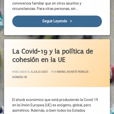
convivencia familiar que en otros asuntos y
circunstancias. Para otras personas, sin …
Seguir Leyendo
Veranear En Castilla Y León
La Covid-19 y la política de
cohesión en la UE
ACTUALIZADO EL
6 JULIO 2020
PUBLICADO EL
6 JULIO 2020
POR
RAFAEL BONETE PERALES
CATEGORÍAS:
NÚMERO 09
El shock económico que está produciendo la Covid-19
en la Unión Europea (UE) es exógeno, global, pero
asimétrico. Además, si bien todos los Estados