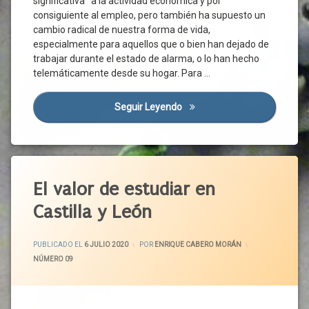
significativa a la actividad económica y por
consiguiente al empleo, pero también ha supuesto un
cambio radical de nuestra forma de vida,
especialmente para aquellos que o bien han dejado de
trabajar durante el estado de alarma, o lo han hecho
telemáticamente desde su hogar. Para …
Seguir Leyendo
Covid-19 Y Desigualdad (II): 
El valor de estudiar en
Castilla y León
ACTUALIZADO EL
6 JULIO 2020
PUBLICADO EL
6 JULIO 2020
POR
ENRIQUE CABERO MORÁN
CATEGORÍAS:
NÚMERO 09