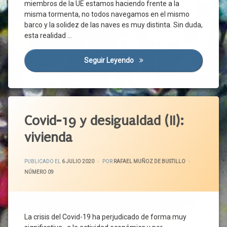
miembros de la UE estamos haciendo frente a la
misma tormenta, no todos navegamos en el mismo
barco y la solidez de las naves es muy distinta. Sin duda,
esta realidad …
Seguir Leyendo
La Covid-19 Y La Política De
Covid-19 y desigualdad (II):
vivienda
ACTUALIZADO EL
6 JULIO 2020
PUBLICADO EL
6 JULIO 2020
POR
RAFAEL MUÑOZ DE BUSTILLO
CATEGORÍAS:
NÚMERO 09
La crisis del Covid-19 ha perjudicado de forma muy