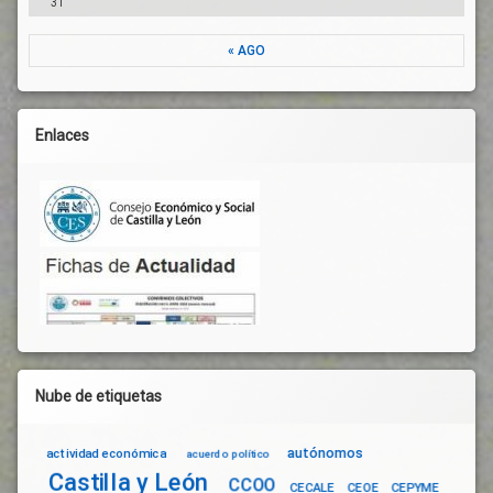
31
« AGO
Enlaces
Nube de etiquetas
autónomos
actividad económica
acuerdo político
Castilla y León
CCOO
CECALE
CEOE
CEPYME