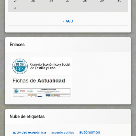
24
25
26
27
28
29
30
31
« AGO
Enlaces
Nube de etiquetas
autónomos
actividad económica
acuerdo político