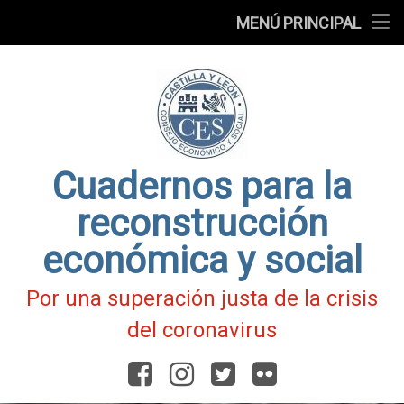
Presentación
MENÚ PRINCIPAL
Ir
Blog
al
contenido
Fichas
de
Actualidad
Covid-
19
Cuadernos para la
reconstrucción
económica y social
Por una superación justa de la crisis
del coronavirus
Facebook
Instagram
Twitter
Flickr