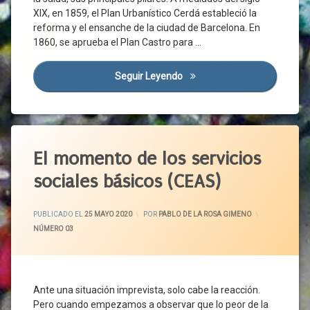
Sociales
Crisis
XIX, en 1859, el Plan Urbanístico Cerdá estableció la
Medidas
Sanitaria
reforma y el ensanche de la ciudad de Barcelona. En
Urgentes
Crisis
1860, se aprueba el Plan Castro para …
Normativa
Social
Nueva
Cultura
Seguir Leyendo
La Gestión De La Ciudad
Normalidad
Desarrollo
OMS
Económico
Pandemia
Desarrollo
Etiquetado
Social
Plan Para
La
Desigualdad
Abandono
El momento de los servicios
Transición
Dinamización
Aislamiento
sociales básicos (CEAS)
Presencialidad
Económica
Atención
Prevención
Empleo
Domiciliaria
ACTUALIZADO EL
25 MAYO 2020
Prevención
PUBLICADO EL
25 MAYO 2020
POR
PABLO DE LA ROSA GIMENO
Emprendedores
Atención
De
CATEGORÍAS:
NÚMERO 03
Personal
Empresas
Riesgos
Atención
Laborales
Empresas
Primaria
Concesionarias
Prórroga
Atención
Espacio
Provincias
Ante una situación imprevista, solo cabe la reacción.
Profesional
Público
Pero cuando empezamos a observar que lo peor de la
Rebrote