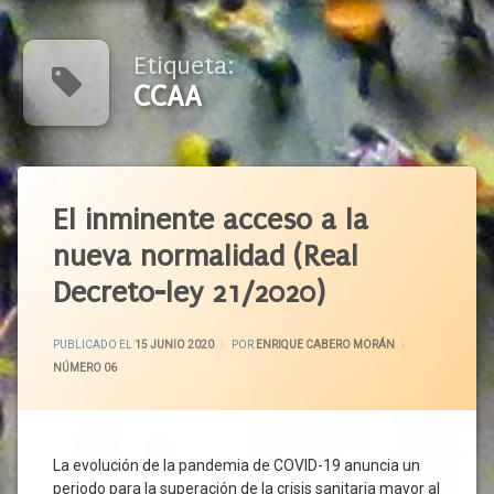
Etiqueta:
CCAA
Etiquetado
Alertas
El inminente acceso a la
Sanitarias
nueva normalidad (Real
Brote
Decreto-ley 21/2020)
Castilla
Y León
CCAA
ACTUALIZADO EL
22 JUNIO 2020
PUBLICADO EL
15 JUNIO 2020
POR
ENRIQUE CABERO MORÁN
CCOO
CATEGORÍAS:
NÚMERO 06
Centro
De
Trabajo
CEOE
La evolución de la pandemia de COVID-19 anuncia un
periodo para la superación de la crisis sanitaria mayor al
CEPYME