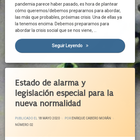
Brecha
Espacio
pandemia parece haber pasado, es hora de plantear
Tecnológica
Salud
Verde
cómo queremos/debemos prepararnos para abordar,
Pública
Calidad
Financiación
las más que probables, próximas crisis. Una de ellas ya
De
Sistema
Pública
la tenemos encima. Debemos prepararnos para
Vida
Nacional
Higiene
abordar la crisis social que se nos viene, …
De Salud
Cartera
Inversión
De
Teletrabajo
Pública
Servicios
Seguir Leyendo
El Momento De Los Servicios
Trabajadores
Medio
CCAA
UGT
Ambiente
CEAS
Movilidad
Covid-
Etiquetado
Pandemia
19
Actividad
Estado de alarma y
Plan
Crisis
Económica
Urbanístico
Social
legislación especial para la
Acuerdo
Población
Dependencia
Social
nueva normalidad
Política
Discapacidad
Castilla
Recursos
Economía
Y León
ACTUALIZADO EL
19 MAYO 2020
Públicos
Familiar
PUBLICADO EL
18 MAYO 2020
POR
ENRIQUE CABERO MORÁN
CCAA
Salud
CATEGORÍAS:
NÚMERO 02
Enfermedad
CCOO
Mental
Salud
CEOE
Pública