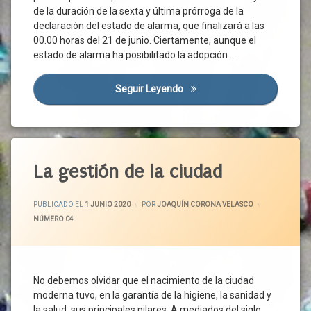
de la duración de la sexta y última prórroga de la
Contagio
declaración del estado de alarma, que finalizará a las
Coronavirus
00.00 horas del 21 de junio. Ciertamente, aunque el
Covid-
estado de alarma ha posibilitado la adopción …
19
Crisis
Seguir Leyendo
El Inminente Acceso A La Nu
Sanitaria
Emergencia
Sanitaria
Empresas
Etiquetado
Estado
Administración
La gestión de la ciudad
De
Ayuntamiento
Alarma
ACTUALIZADO EL
2 JUNIO 2020
CCAA
Evidencia
PUBLICADO EL
1 JUNIO 2020
POR
JOAQUÍN CORONA VELASCO
Científica
Ciudad
CATEGORÍAS:
NÚMERO 04
Fase
Ciudadanos
3
Contaminación
Gobierno
Conviviencia
No debemos olvidar que el nacimiento de la ciudad
Medidas
Covid-
moderna tuvo, en la garantía de la higiene, la sanidad y
Medidas
19
la salud, sus principales pilares. A mediados del siglo