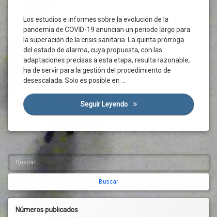
Entorno
CEPYME
Social
Sanidad
Los estudios e informes sobre la evolución de la
Familia
Confinamiento
Servicios
pandemia de COVID-19 anuncian un periodo largo para
Públicos
Gobierno
Coronavirus
la superación de la crisis sanitaria. La quinta prórroga
Suelo
IMV
Covid-
del estado de alarma, cuya propuesta, con las
19
Territorio
Ingreso
adaptaciones precisas a esta etapa, resulta razonable,
Mínimo
Crisis
Transporte
ha de servir para la gestión del procedimiento de
Sanitaria
Vital
desescalada. Solo es posible en …
Urbanismo
Inserción
Derechos
Vida
Social
Desescalada
Saludable
Seguir Leyendo
Estado De Alarma Y Legislac
Integración
Distanciamiento
Vivienda
Mercado
Social
Laboral
Emergencia
Pobreza
Sanitaria
Pobreza
Empleo
Buscar:
Barra
Severa
Empresas
lateral
Prestaciones
Estado
Sociales
derecha
De
Alarma
Recursos
Comunitarios
Números publicados
Gobernanza