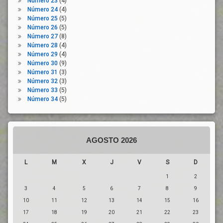
Número 23
(4)
Número 24
(4)
Prórroga
Número 25
(5)
Reactivación
Número 26
(5)
Número 27
(8)
Rebrote
Número 28
(4)
Recuperación
Número 29
(4)
Economica
Número 30
(9)
Sistema
Número 31
(3)
De
Número 32
(3)
Salud
Número 33
(5)
Número 34
(5)
Tejido
Empresarial
UGT
AGOSTO 2026
L
M
X
J
V
S
D
1
2
3
4
5
6
7
8
9
10
11
12
13
14
15
16
17
18
19
20
21
22
23