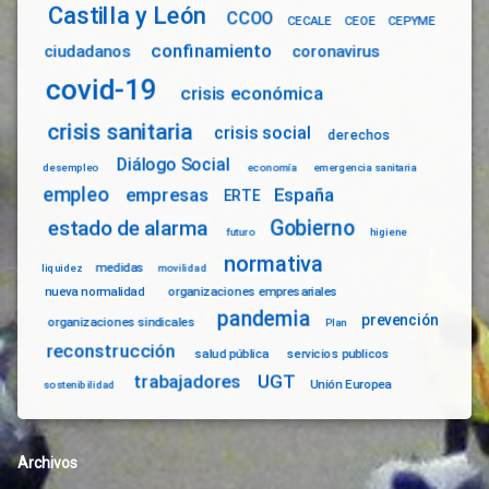
Castilla y León
CCOO
CECALE
CEOE
CEPYME
confinamiento
ciudadanos
coronavirus
covid-19
crisis económica
crisis sanitaria
crisis social
derechos
Diálogo Social
desempleo
economía
emergencia sanitaria
empleo
empresas
España
ERTE
Gobierno
estado de alarma
futuro
higiene
normativa
medidas
liquidez
movilidad
nueva normalidad
organizaciones empresariales
pandemia
prevención
organizaciones sindicales
Plan
reconstrucción
salud pública
servicios publicos
trabajadores
UGT
Unión Europea
sostenibilidad
Archivos