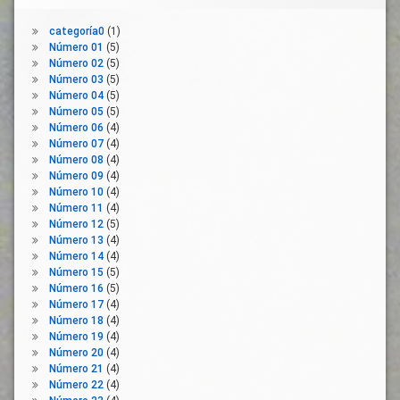
Relaciones
Gobierno
Sociales
categoría0
(1)
Higiene
Renta
Número 01
(5)
Junta
Mínima
Número 02
(5)
Número 03
(5)
Legislación
Servicios
Número 04
(5)
Publicos
Ley
Número 05
(5)
Orgánica
Servicios
Número 06
(4)
Sociales
Número 07
(4)
Libre
Número 08
(4)
Circulación
Servicios
Número 09
(4)
Sociales
Medidas
Número 10
(4)
Básicos
Número 11
(4)
Movilidad
Sistema
Número 12
(5)
Normativa
Sanitario
Número 13
(4)
Nueva
Número 14
(4)
Situación
Normalidad
Número 15
(5)
De
Número 16
(5)
Riesgo
Organizaciones
Número 17
(4)
Empresariales
Soledad
Número 18
(4)
Organizaciones
Número 19
(4)
Vida
Sindicales
Número 20
(4)
Comunitaria
Número 21
(4)
Plan
Vida
Número 22
(4)
Social
Prevención