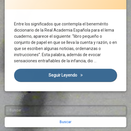
Ordenación
Industria
Y León
Del
Agroalimentaria
Territorio
Ciudadanos
Innovación
Organizaciones
Coronavirus
Entre los significados que contempla el benemérito
Jóvenes
Empresariales
Covid-
diccionario de la Real Academia Española para el lema
Organizaciones
Medio
19
cuaderno, aparece el siguiente: “libro pequeño o
Ambiente
Sindicales
CRES
conjunto de papel en que se lleva la cuenta y razón, o en
Mercado
Pacto De
Crisis
que se escriben algunas noticias, ordenanzas o
Mayorista
Recuperación
Económica
instrucciones”. Esta palabra, además de evocar
Mercado
Pacto
Crisis
sensaciones entrañables de la infancia, dio …
Minorista
Verde
Sanitaria
Europeo
Modelo
Crisis
Seguir Leyendo
Los Cuadernos Del CES De Ca
Productivo
Personas
Social
Vulnerables
Mujeres
Cuadernos
Plan
Naciones
Derechos
Reconstrucción
Unidas
Diálogo
Naturaleza
Recuperación
Social
Buscar:
Barra
Economica
OPAS
Economía
Sectores
lateral
Organizaciones
Estado
Económicos
Profesionales
derecha
Del
Trabajadores
Agrarias