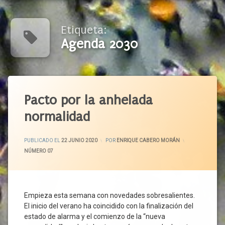
Etiqueta:
Agenda 2030
Etiquetado
Agenda
Pacto por la anhelada
2030
normalidad
Castilla
Y León
ACTUALIZADO EL
29 JUNIO 2020
CCOO
PUBLICADO EL
22 JUNIO 2020
POR
ENRIQUE CABERO MORÁN
CATEGORÍAS:
NÚMERO 07
CECALE
Ciudadanos
Cohesión
Social
Empieza esta semana con novedades sobresalientes.
Confinamiento
El inicio del verano ha coincidido con la finalización del
Corporaciones
estado de alarma y el comienzo de la “nueva
Locales