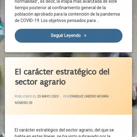
normalidad”, es decir, la etapa más avanzada de este
Covid-
tiempo posterior al confinamiento general de la
19
población aprobado para la contención de la pandemia
Crisis
de COVID-19. Los objetivos pensados para …
Sanitaria
Cs
Seguir Leyendo
Pacto Por La Anhelada Norm
Diálogo
Social
Ejemplo
Etiquetado
Empleo
Abastecimiento
El carácter estratégico del
Estado
De
Agenda
sector agrario
Alarma
2030
FRMP
Alimentación
ACTUALIZADO EL
1 JUNIO 2020
Sana
PUBLICADO EL
25 MAYO 2020
POR
ENRIQUE CABERO MORÁN
Gobierno
CATEGORÍAS:
NÚMERO 03
Alimentos
Grupos
Parlamentarios
Alimentos
De
Instituciones
Calidad
Públicas
El carácter estratégico del sector agrario, del que se
Apoyo
Investigación
habla en estas líneas, se ha visto subrayado por la
Público