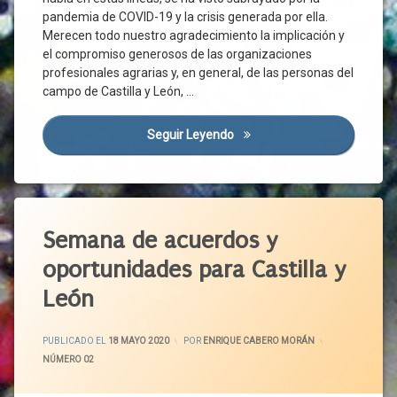
Junta
pandemia de COVID-19 y la crisis generada por ella.
Banda
Normalidad
Merecen todo nuestro agradecimiento la implicación y
Ancha
el compromiso generosos de las organizaciones
Normativa
Calidad
profesionales agrarias y, en general, de las personas del
De
Nueva
campo de Castilla y León, …
Vida
Normalidad
Campo
Organizaciones
Seguir Leyendo
El Carácter Estratégico Del S
Sociales
Castilla
Y León
Pacto De
Recuperación
CES
Pacto
Comisión
Etiquetado
Político
Europea
Acuerdo
Semana de acuerdos y
Pacto
Covid-
Político
Verde
19
oportunidades para Castilla y
Europeo
Agenda
Cuidado
2030
Pandemia
León
De La
Castilla
Tierra
Por
Y León
Ávila
De La
ACTUALIZADO EL
24 MAYO 2020
PUBLICADO EL
18 MAYO 2020
POR
ENRIQUE CABERO MORÁN
Granja
CCOO
PP
CATEGORÍAS:
NÚMERO 02
A La
CECALE
Protección
Mesa
CEOE