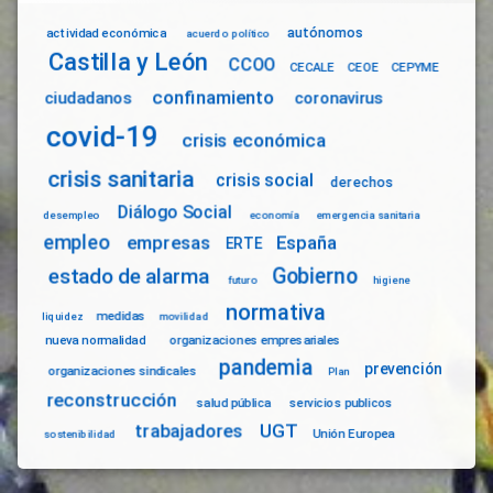
autónomos
actividad económica
acuerdo político
Castilla y León
CCOO
CECALE
CEOE
CEPYME
confinamiento
ciudadanos
coronavirus
covid-19
crisis económica
crisis sanitaria
crisis social
derechos
Diálogo Social
desempleo
economía
emergencia sanitaria
empleo
empresas
España
ERTE
Gobierno
estado de alarma
futuro
higiene
normativa
medidas
liquidez
movilidad
nueva normalidad
organizaciones empresariales
pandemia
prevención
organizaciones sindicales
Plan
reconstrucción
salud pública
servicios publicos
trabajadores
UGT
Unión Europea
sostenibilidad