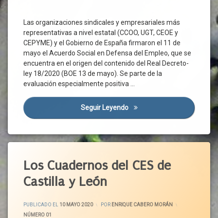
Protección
Desarrollo
De La
CEPYME
Rural
Salud
Las organizaciones sindicales y empresariales más
Consejo
Desinfección
PSOE
representativas a nivel estatal (CCOO, UGT, CEOE y
Del
Despoblación
Dialogo
CEPYME) y el Gobierno de España firmaron el 11 de
Reactivación
Distribución
Social
Económica
mayo el Acuerdo Social en Defensa del Empleo, que se
encuentra en el origen del contenido del Real Decreto-
Ecosistema
Coronavirus
Rebrote
ley 18/2020 (BOE 13 de mayo). Se parte de la
Elaboración
Corredor
Riesgos
evaluación especialmente positiva …
Atlántico
Artesanal
SARS-
Emigración
Covid-
CoV-2
19
Seguir Leyendo
Semana De Acuerdos Y Oport
Emprendimiento
Sistema
Cultura
Nacional
Estrategia
De Salud
Desconfinamiento
Factores
UGT
Empleo
De
Etiquetado
Producción
Unidas
Empresas
Agenda
Los Cuadernos del CES de
Podemos
Financiación
ERTE
2030
Pública
Universidades
Castilla y León
Familias
Alerta
Formación
Vacuna
Sanitaria
Gobierno
Gastronomía
ACTUALIZADO EL
18 MAYO 2020
Blog
PUBLICADO EL
10 MAYO 2020
POR
ENRIQUE CABERO MORÁN
Normativa
I+D+i
CATEGORÍAS:
NÚMERO 01
Castilla