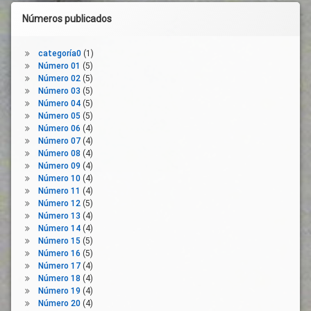
Bienestar
PAC
Tripartismo
Números publicados
Evaluación
UGT
Pacto
Luto
Verde
Universidad
categoría0
(1)
Mercado
Europeo
Número 01
(5)
Laboral
Política
Número 02
(5)
ODS
Activa
Número 03
(5)
De
Número 04
(5)
Pacto
Empleo
Número 05
(5)
Verde
Número 06
(4)
Europeo
Precios
Número 07
(4)
Agrarios
Participación
Número 08
(4)
Productividad
Número 09
(4)
Presentación
Número 10
(4)
Progreso
Propuestas
Número 11
(4)
Reconocimiento
Publicacion
Número 12
(5)
Número 13
(4)
Reconstrucción
Reconstrucción
Número 14
(4)
Renta
Servicios
Número 15
(5)
Publicos
Rentabilidad
Número 16
(5)
Número 17
(4)
Sostenibilidad
Rural
Número 18
(4)
Superación
Salario
Número 19
(4)
Justa
Número 20
(4)
Sector