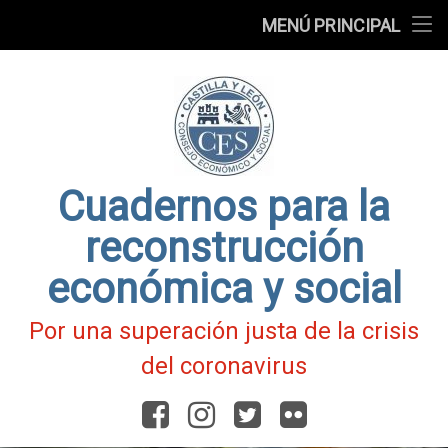
Presentación
MENÚ PRINCIPAL
Ir
Blog
al
contenido
Fichas
de
Actualidad
Covid-
19
Cuadernos para la
reconstrucción
económica y social
Por una superación justa de la crisis
del coronavirus
Facebook
Instagram
Twitter
Flickr