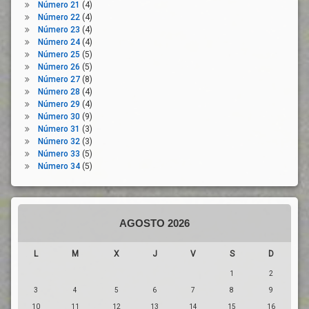
Número 21
(4)
Transición
Agrario
Número 22
(4)
Ecológica
Sector
Número 23
(4)
Estratégico
Número 24
(4)
Número 25
(5)
Seguridad
Número 26
(5)
Alimentaria
Número 27
(8)
Servicios
Número 28
(4)
Publicos
Número 29
(4)
Número 30
(9)
Sostenibilidad
Número 31
(3)
Trabajo
Número 32
(3)
Con
Número 33
(5)
Derechos
Número 34
(5)
Transformación
Unión
Europea
AGOSTO 2026
L
M
X
J
V
S
D
1
2
3
4
5
6
7
8
9
10
11
12
13
14
15
16