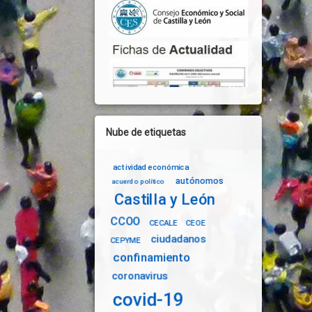
CEAS)
Nube de etiquetas
actividad económica
autónomos
acuerdo político
Castilla y León
CCOO
CECALE
CEOE
ciudadanos
CEPYME
confinamiento
coronavirus
covid-19