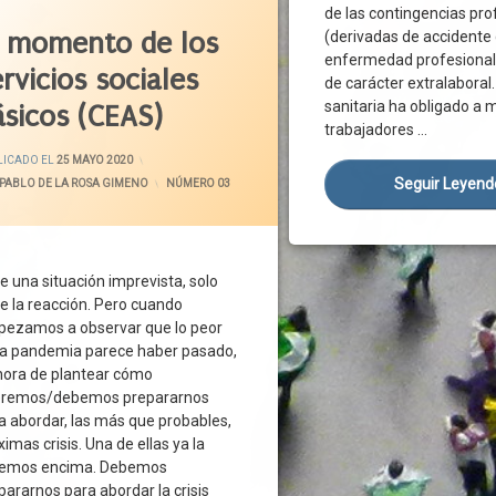
etado
ación
Protección Del Trabajador
de las contingencias pro
ono
l momento de los
(derivadas de accidente 
De Solidaridad
Riesgo
iento
enfermedad profesional)
 Europeos
Salario
rvicios sociales
ón Domiciliaria
de carácter extralaboral
ras
Salida Del Municipio
sanitaria ha obligado a
ásicos (CEAS)
ón Personal
d De Circulación
Salud Pública
trabajadores …
ón Primaria
ad De Desplazamiento
SARS-CoV-2
ACTUALIZADO EL
25 MAYO 2020
LICADO EL
25 MAYO 2020
ón Profesional
smo De Protección Civil De La Unión
Seguridad Social
Seguir Leyen
PABLO DE LA ROSA GIMENO
CATEGORÍAS:
NÚMERO 03
 Tecnológica
amentos
Situación Jurídica
d De Vida
ncias
Subsidio
a De Servicios
iva
Teletrabajo
e una situación imprevista, solo
De Estabilidad Y Crecimiento
Trabajador
e la reacción. Pero cuando
tos
Vía Admistrativa
ezamos a observar que lo peor
19
la pandemia parece haber pasado,
ionales Sanitarios
Vía Judicial
Social
hora de plantear cómo
ción De La Salud
remos/debemos prepararnos
dencia
U
a abordar, las más que probables,
acidad
Pública
ximas crisis. Una de ellas ya la
ía Familiar
emos encima. Debemos
a De Alerta Precoz Y Respuesta
edad Mental
pararnos para abordar la crisis