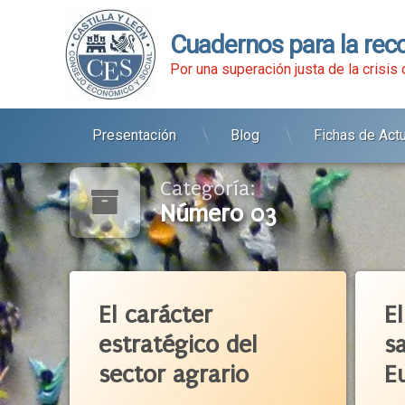
Cuadernos para la rec
Por una superación justa de la crisis
Presentación
Blog
Fichas de Act
Ir
al
contenido
Categoría:
Número 03
Etiquetado
Etiqu
Abastecimiento
Alimen
El carácter
E
Agenda 2030
Asisten
estratégico del
s
Alimentación Sana
Brexit
sector agrario
E
Alimentos
Cadena
Alimentos De Calidad
Carril
ACTUALIZADO EL
1 JUNIO 2020