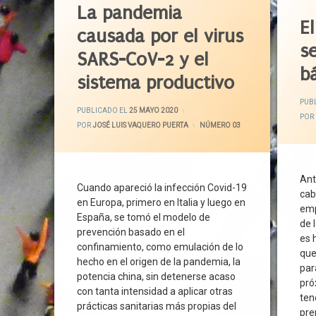
Etiqu
Actuaciones Coercitivas
Emprendimiento
Export
La pandemia
Aband
Administración Sanitaria
E
Estrategia
Fondo 
causada por el virus
Aislam
Aire
Factores De Producción
Fondos
se
Atenci
SARS-CoV-2 y el
Aislamiento
Financiación Pública
Fronte
b
Atenci
Ambiente Exterior
sistema productivo
Formación
Liberta
Atenci
Confinamiento
Gastronomía
Libert
PUB
ACTUALIZADO EL
25 MAYO 2020
Atenci
Contagio
PUBLICADO EL
25 MAYO 2020
I+D+i
Mecani
POR
Brecha
POR
JOSÉ LUIS VAQUERO PUERTA
CATEGORÍAS:
NÚMERO 03
Controles
Industria Agroalimentaria
Medic
Calida
Covid-19
Innovación
Merca
Carter
Desconfinamiento
Jóvenes
Normat
Ant
CCAA
Desinfección
Cuando apareció la infección Covid-19
Medio Ambiente
Pacto 
cab
CEAS
en Europa, primero en Italia y luego en
Desinfectante
Mercado Mayorista
Produc
emp
España, se tomó el modelo de
Covid-
Directiva Europea
de 
Mercado Minorista
Profes
prevención basado en el
Crisis 
es 
Distanciamiento Social
Modelo Productivo
Protec
confinamiento, como emulación de lo
que
Depen
Empresas
hecho en el origen de la pandemia, la
Mujeres
RescE
par
Discap
Epidemiología
potencia china, sin detenerse acaso
Naciones Unidas
Salud 
pró
con tanta intensidad a aplicar otras
Econom
Filtro
ten
Naturaleza
Sistem
prácticas sanitarias más propias del
Enferm
pre
Franja Horaria