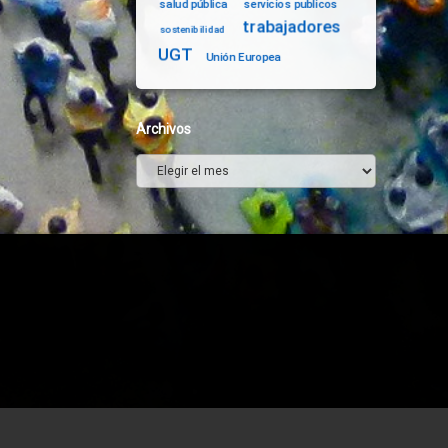
salud pública
servicios publicos
trabajadores
sostenibilidad
UGT
Unión Europea
Archivos
Archivos