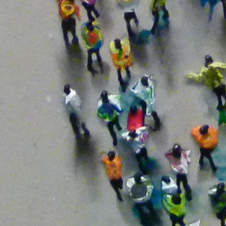
a Sanitario
ión De Riesgo
d
omunitaria
ocial