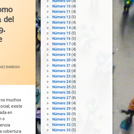
Número 09
(4)
Número 10
(4)
como
Número 11
(4)
 del
Número 12
(5)
Número 13
(4)
9.
Número 14
(4)
Número 15
(5)
e
Número 16
(5)
Número 17
(4)
Número 18
(4)
Número 19
(4)
ACTUALIZADO EL
25 MAYO 2020
Número 20
(4)
Número 21
(4)
ÍNEZ BARROSO
Número 22
(4)
Número 23
(4)
Número 24
(4)
Número 25
(5)
Número 26
(5)
Número 27
(8)
tros muchos
Número 28
(4)
ocial, existe
Número 29
(4)
iada en
Número 30
(9)
n o
Número 31
(3)
gencia
Número 32
(3)
Número 33
(5)
la cobertura