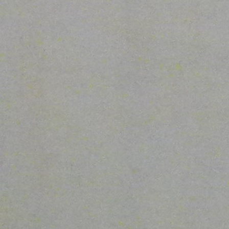
Sistem
Prevención
Sostenibilidad
Situac
Recinto
Trabajo Con Derechos
Soleda
Recursos Sanitarios
Transformación
Vida C
Repercusión Económica
Unión Europea
Vida S
Riesgo
Riesgo Biológico
Riesgo Laboral
Salud Laboral
SARS-CoV-2
Seguridad
Seguridad Ambiental
Seguridad En El Trabajo
Servicios De Prevención De Riesgos Laborales
Trabajo