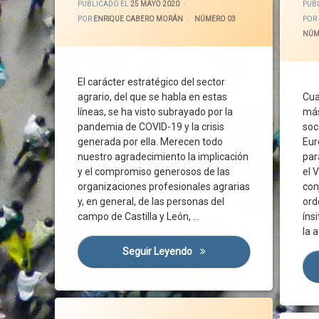
PUBLICADO EL
25 MAYO 2020
PUB
Apoyo Público
Circul
POR
ENRIQUE CABERO MORÁN
CATEGORÍAS:
NÚMERO 03
POR
Banda Ancha
Ciuda
CATE
NÚM
Calidad De Vida
Cláusu
Campo
Comité
El carácter estratégico del sector
Castilla Y León
Consej
agrario, del que se habla en estas
Cua
CES
Contag
líneas, se ha visto subrayado por la
más
Comisión Europea
Contra
pandemia de COVID-19 y la crisis
soc
Covid-19
Contro
generada por ella. Merecen todo
Eur
nuestro agradecimiento la implicación
par
Cuidado De La Tierra
Cooper
y el compromiso generosos de las
el 
De La Granja A La Mesa
Corona
organizaciones profesionales agrarias
con
Desarrollo Rural
Covid-
y, en general, de las personas del
ord
Desinfección
Emerg
campo de Castilla y León, …
íns
la 
Despoblación
Enfer
Distribución
EPIs
Seguir Leyendo
El Carácter Estratégico Del 
Ecosistema
Europa
Elaboración Artesanal
Evalua
Etiquetado
Emigración
Exenci