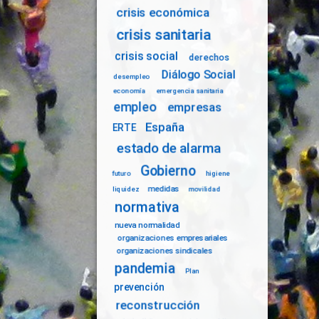
crisis económica
crisis sanitaria
crisis social
derechos
Diálogo Social
desempleo
economía
emergencia sanitaria
empleo
empresas
España
ERTE
estado de alarma
Gobierno
futuro
higiene
medidas
liquidez
movilidad
normativa
nueva normalidad
organizaciones empresariales
organizaciones sindicales
pandemia
Plan
prevención
reconstrucción