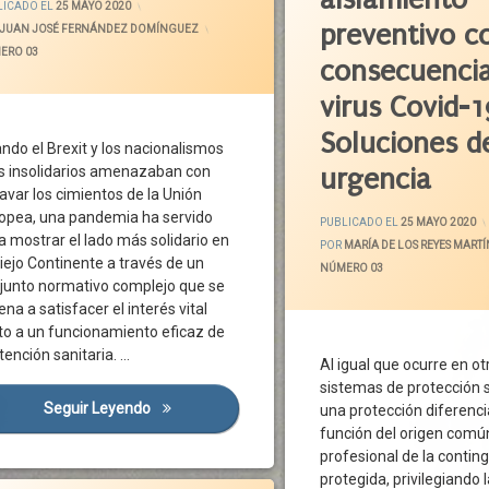
LICADO EL
25 MAYO 2020
ación
Covid-19
preventivo 
JUAN JOSÉ FERNÁNDEZ DOMÍNGUEZ
danos
Desplazamiento
GORÍAS:
ERO 03
consecuencia
la De Salvaguardia
Diagnóstico
virus Covid-1
 De Seguridad Sanitario
Empresas
o Europeo
Enfermedad Común
Soluciones d
ndo el Brexit y los nacionalismos
io
Enfermedad Profesional
 insolidarios amenazaban con
urgencia
tación
Estado De Alarma
avar los cimientos de la Unión
les
Etiología Laboral
opea, una pandemia ha servido
PUBLICADO EL
25 MAYO 2020
a mostrar el lado más solidario en
ación Transfronteriza
Exposición
POR
MARÍA DE LOS REYES MART
Viejo Continente a través de un
virus
Incapacidad Temporal
CATEGORÍAS:
NÚMERO 03
junto normativo complejo que se
19
Medidas Urgentes
ena a satisfacer el interés vital
encias
Normativa
ito a un funcionamiento eficaz de
atención sanitaria. …
medad
Pandemia
Al igual que ocurre en o
Parte De Baja
Sector Agrario
sistemas de protección s
Seguir Leyendo
El Programa Sanitario Que Une A Europa
una protección diferenc
Prestación
función del origen comú
ción
Prevención
profesional de la contin
ón
Protección De La Salud
protegida, privilegiando 