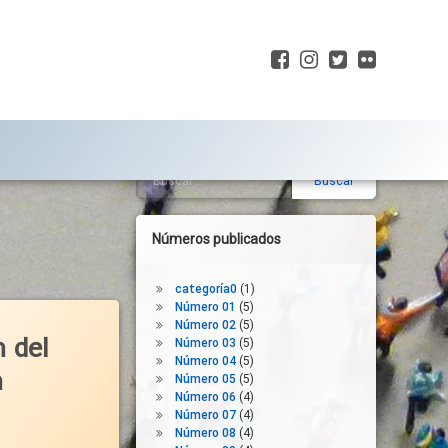
Facebook
Instagram
Twitter
Flickr
Buscar:
Barra
lateral
derecha
Números publicados
categoría0
(1)
Número 01
(5)
Número 02
(5)
n del
Número 03
(5)
Número 04
(5)
n
Número 05
(5)
Número 06
(4)
Número 07
(4)
Número 08
(4)