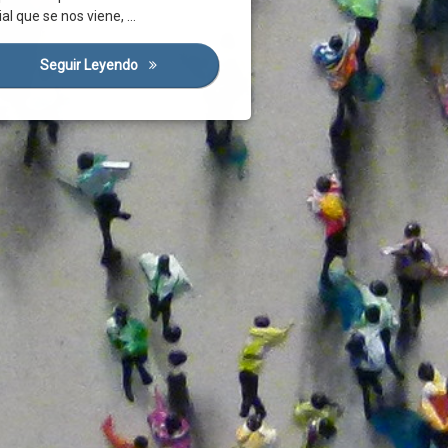
ial que se nos viene, …
o Social
a
os
l Virus SARS-CoV-2 Y El Sistema Productivo
Seguir Leyendo
El Momento De Los Servicios Sociales Básicos (
no
o Mínimo Vital
ón Social
ación
o Laboral
a
a Severa
ciones Sociales
os Comunitarios
ones Sociales
Mínima
os Publicos
ios Sociales
ios Sociales Básicos