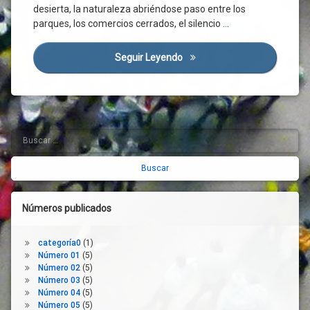
Directas
desierta, la naturaleza abriéndose paso entre los
Ayuntamiento
parques, los comercios cerrados, el silencio …
Ciudad
Seguir Leyendo
Salamanca Nos Une
Ciudadanos
Conciliación
Concordia
Consenso
Coronavirus
Buscar:
Barra
Crisis
lateral
Económica
derecha
Crisis
Sanitaria
Números publicados
Crisis
Social
Cultura
categoría0
(1)
Número 01
(5)
Diálogo
Número 02
(5)
Distanciamiento
Número 03
(5)
Social
Número 04
(5)
Número 05
(5)
Empleados