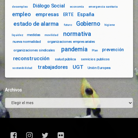
Tributos
Diálogo Social
desempleo
economía
emergencia sanitaria
Turismo
empleo
empresas
España
ERTE
Urgencia
Gobierno
estado de alarma
Social
futuro
higiene
Vecinos
normativa
medidas
liquidez
movilidad
Vivienda
nueva normalidad
organizaciones empresariales
Protegida
pandemia
prevención
organizaciones sindicales
Plan
reconstrucción
salud pública
servicios publicos
trabajadores
UGT
Unión Europea
sostenibilidad
Archivos
Archivos