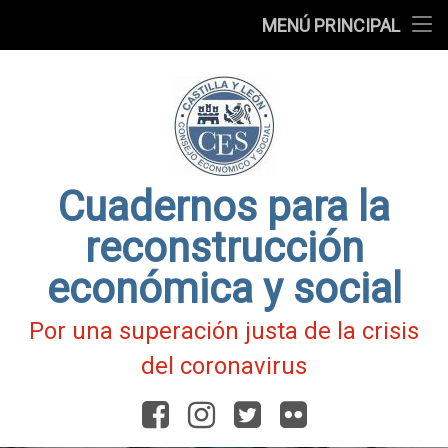
Presentación
MENÚ PRINCIPAL
Ir
Blog
al
contenido
Fichas
de
Actualidad
Covid-
19
Cuadernos para la
reconstrucción
económica y social
Por una superación justa de la crisis
del coronavirus
Facebook
Instagram
Twitter
Flickr