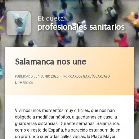
Etiqueta:
profesionales sanitarios
Etiquetado
Acuerdo
Salamanca nos une
Agentes
Económicos
ACTUALIZADO EL
1 JUNIO 2020
PUBLICADO EL
1 JUNIO 2020
POR
CARLOS GARCÍA CARBAYO
Y Sociales
CATEGORÍAS:
NÚMERO 04
Altura
De
Miras
Aplazamientos
Vivimos unos momentos muy difíciles, que nos han
Atención
obligado a modificar hábitos, a quedarnos en casa, a
Social
guardar las distancias. Durante semanas, Salamanca,
Autónomos
como el resto de España, ha parecido estar sumida en
Ayudas
un profundo sueño: las calles vacías, la Plaza Mayor