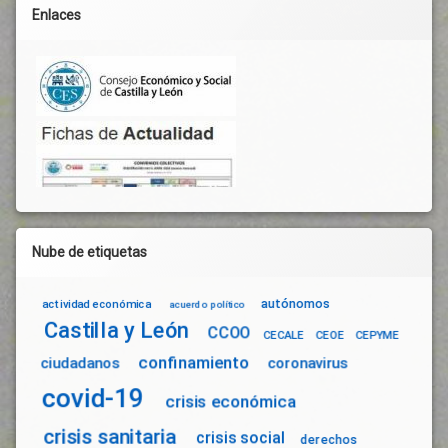
Protección
Enlaces
De Las
Personas
Reactivación
Económica
Respuestas
Salamanca
Seguridad
Sanitaria
Servicios
De
Calidad
Nube de etiquetas
Solidaridad
Suelo
autónomos
actividad económica
acuerdo político
Industrial
Castilla y León
CCOO
Tasas
CECALE
CEOE
CEPYME
confinamiento
Tejido
ciudadanos
coronavirus
Productivo
covid-19
crisis económica
Terrazas
Trabajadores
crisis sanitaria
crisis social
derechos