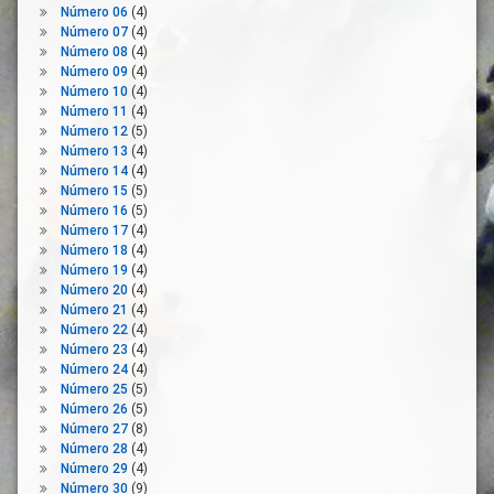
Número 06
(4)
Públicos
Número 07
(4)
Empresas
Número 08
(4)
Empresas
Número 09
(4)
Concesionarias
Número 10
(4)
Número 11
(4)
Encuentros
Número 12
(5)
Telemáticos
Número 13
(4)
Exclusión
Número 14
(4)
Social
Número 15
(5)
Número 16
(5)
Familias
Número 17
(4)
Fraccionamientos
Número 18
(4)
Número 19
(4)
Fuerzas
Número 20
(4)
Políticas
Número 21
(4)
Lengua
Número 22
(4)
Española
Número 23
(4)
Número 24
(4)
Licencias
Número 25
(5)
Liquidez
Número 26
(5)
Ludotecas
Número 27
(8)
Número 28
(4)
Material
Número 29
(4)
Escolar
Número 30
(9)