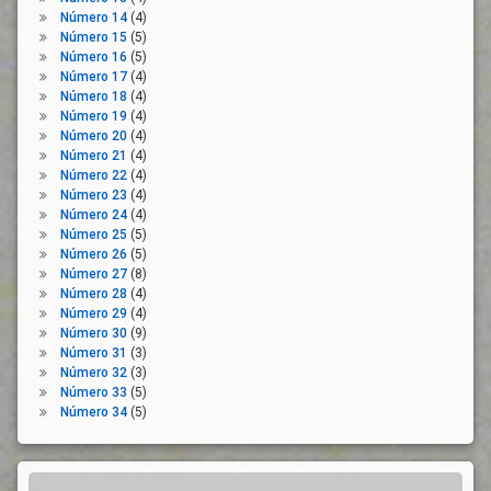
Municipio
Laborales
Número 14
(4)
Número 15
(5)
Salud
Reunión
Número 16
(5)
Pública
Virtual
Número 17
(4)
SARS-
Semipresencial
Número 18
(4)
CoV-2
Número 19
(4)
Sostenibilidad
Número 20
(4)
Seguridad
Tareas
Número 21
(4)
Social
Número 22
(4)
Teletrabajadores
Situación
Número 23
(4)
Jurídica
Teletrabajo
Número 24
(4)
Subsidio
Número 25
(5)
Tiempo
Número 26
(5)
De
Teletrabajo
Número 27
(8)
Trabajo
Trabajador
Número 28
(4)
Trabajador
Número 29
(4)
Vía
Trabajo
Número 30
(9)
Admistrativa
Número 31
(3)
Ventaja
Vía
Número 32
(3)
Judicial
Videovigilancia
Número 33
(5)
Número 34
(5)
Vivienda
Voluntad
Legislativa