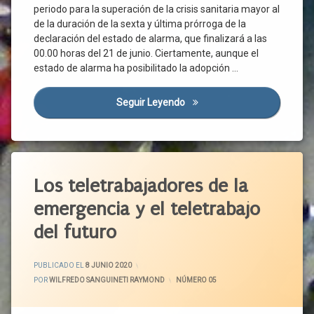
Económica
Normativa
periodo para la superación de la crisis sanitaria mayor al
CEPYME
de la duración de la sexta y última prórroga de la
Prestación
Presencialidad
Contagio
declaración del estado de alarma, que finalizará a las
Sanitaria
Prevención
Coronavirus
00.00 horas del 21 de junio. Ciertamente, aunque el
Profesionales
Renta
Covid-
estado de alarma ha posibilitado la adopción …
De La Salud
19
Seguridad
Redistribución
En El
Crisis
Seguir Leyendo
El Inminente Acceso A La Nu
Remuneración
Trabajo
Sanitaria
Renta
Teletrabajadores
Emergencia
Sanitaria
Riqueza
Teletrabajo
Empresas
Etiquetado
Salario
Tiempo
De
Estado
Acuerdo
Sector
Los teletrabajadores de la
Trabajo
De
Limpieza
Individual
Alarma
emergencia y el teletrabajo
Tiempo
Adaptación
Sectores
Libre
Evidencia
Económicos
del futuro
Aislamiento
Científica
Trabajadores
Servicios
Autonomía
Fase
UGT
Sistema
Colectiva
ACTUALIZADO EL
15 JUNIO 2020
3
PUBLICADO EL
8 JUNIO 2020
Nacional
Unión
Autonomía
Gobierno
POR
WILFREDO SANGUINETI RAYMOND
CATEGORÍAS:
NÚMERO 05
De Salud
Europea
Induvidual
Medidas
Teletrabajo
Casa