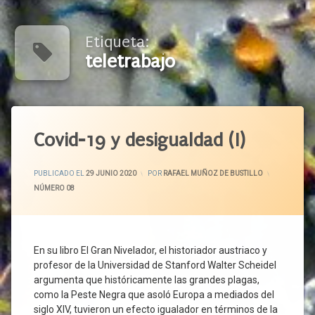
Etiqueta:
teletrabajo
Etiquetado
Acceso
Covid-19 y desigualdad (I)
A La
Salud
ACTUALIZADO EL
3 JULIO 2020
PUBLICADO EL
29 JUNIO 2020
POR
RAFAEL MUÑOZ DE BUSTILLO
Actividades
CATEGORÍAS:
NÚMERO 08
Esenciales
Actividades
No
Esenciales
En su libro El Gran Nivelador, el historiador austriaco y
Autónomos
profesor de la Universidad de Stanford Walter Scheidel
Bien
argumenta que históricamente las grandes plagas,
Común
como la Peste Negra que asoló Europa a mediados del
Cese De
siglo XIV, tuvieron un efecto igualador en términos de la
Actividad