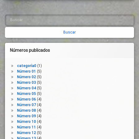
Límites
Temporal
Lugar
Medidas
De
Buscar:
Urgentes
Barra
Trabajo
Normativa
lateral
Medios
Pandemia
Tecnológicos
derecha
Parte
Mensajes
De
Virtuales
Números publicados
Baja
Negociación
Prestación
Colectiva
categoría0
(1)
Prevención
Normativa
Número 01
(5)
Protección
Número 02
(5)
Ordenador
De La
Número 03
(5)
Poder De
Salud
Número 04
(5)
Organización
Número 05
(5)
Protección
Empresarial
Número 06
(4)
Del
Número 07
(4)
Prevención
Trabajador
Número 08
(4)
De
Riesgo
Número 09
(4)
Riesgos
Número 10
(4)
Laborales
Salario
Número 11
(4)
Reglas
Salida
Número 12
(5)
Del
Relaciones
Número 13
(4)