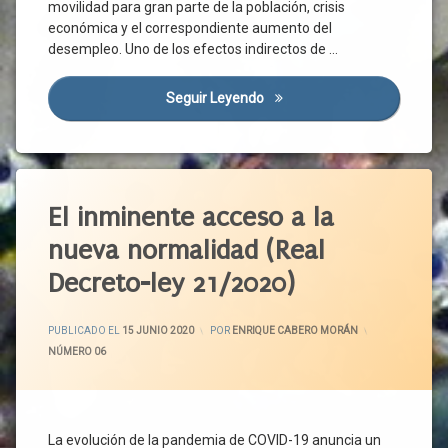
Estados
Económica
movilidad para gran parte de la población, crisis
Unidos
económica y el correspondiente aumento del
CSIF
Género
desempleo. Uno de los efectos indirectos de …
Distanciamiento
Gran
Social
Recesión
Seguir Leyendo
La Crisis De La Covid-19 Y El
Efecto
Impacto
Mateo
Económico
Digital
Ingreso
Encuesta
Etiquetado
Mínimo
España
Vital
Alertas
El inminente acceso a la
Estructura
Ingresos
Sanitarias
Productiva
nueva normalidad (Real
Inmigrante
Brote
Estudio
Decreto-ley 21/2020)
Manufacturas
Castilla
Eurofound
Y León
Mortalidad
Europa
CCAA
ACTUALIZADO EL
22 JUNIO 2020
Pandemia
PUBLICADO EL
15 JUNIO 2020
POR
ENRIQUE CABERO MORÁN
FMI
CCOO
CATEGORÍAS:
NÚMERO 06
Personas
Funcionarios
Mayores
Centro
Gestión
De
Población
Laboral
Trabajo
Inactiva
Movilidad
CEOE
La evolución de la pandemia de COVID-19 anuncia un
Política