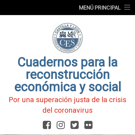
Presentación
MENÚ PRINCIPAL
Ir
Blog
al
contenido
Fichas
de
Actualidad
Covid-
19
Cuadernos para la
reconstrucción
económica y social
Por una superación justa de la crisis
del coronavirus
Facebook
Instagram
Twitter
Flickr