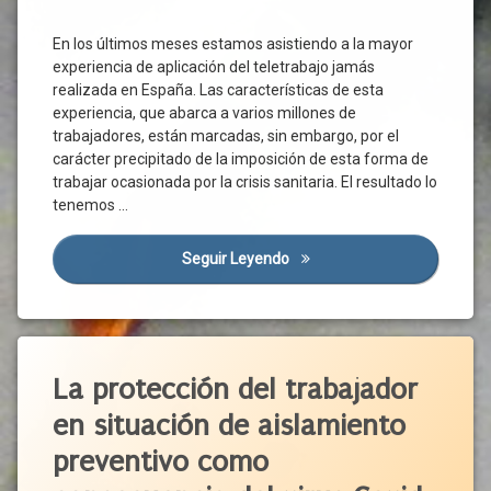
Medidas
Temporalidad
Centro
Sociales
Trabajadores
De
En los últimos meses estamos asistiendo a la mayor
Medidas
Trabajo
experiencia de aplicación del teletrabajo jamás
Trabajadores
Urgentes
Conciliación
Vulnerables
realizada en España. Las características de esta
Normativa
experiencia, que abarca a varios millones de
Trabajo
Conexión
Nueva
trabajadores, están marcadas, sin embargo, por el
Confinamiento
Unión
Normalidad
carácter precipitado de la imposición de esta forma de
Europea
Control
OMS
trabajar ocasionada por la crisis sanitaria. El resultado lo
De
tenemos …
Pandemia
Actividad
Plan Para
Costes
La
Seguir Leyendo
Los Teletrabajadores De La E
Crisis
Transición
Sanitaria
Presencialidad
Datos
Prevención
Desconexión
Etiquetado
Prevención
Digital
Accidente
De
La protección del trabajador
Domicilio
Riesgos
De
en situación de aislamiento
Laborales
Trabajo
Emergencia
Sanitaria
Prórroga
Aislamiento
preventivo como
Empleador
Provincias
Calificación