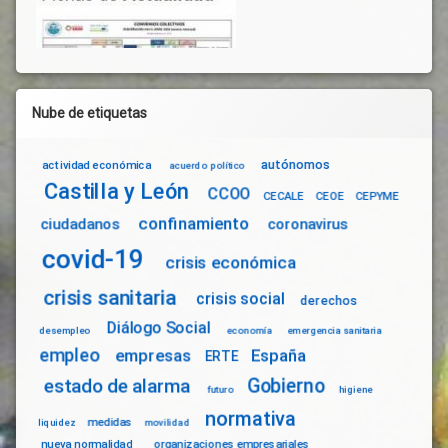
Nube de etiquetas
autónomos
actividad económica
acuerdo político
Castilla y León
CCOO
CECALE
CEOE
CEPYME
confinamiento
ciudadanos
coronavirus
covid-19
crisis económica
crisis sanitaria
crisis social
derechos
Diálogo Social
desempleo
economía
emergencia sanitaria
empleo
empresas
España
ERTE
Gobierno
estado de alarma
futuro
higiene
normativa
medidas
liquidez
movilidad
nueva normalidad
organizaciones empresariales