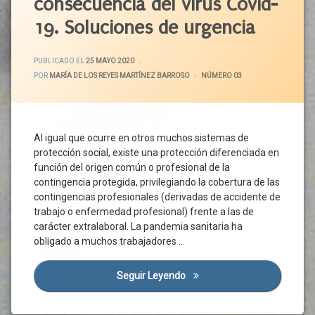
consecuencia del virus Covid-
Jurídica
Empresario
Rebrote
Contagio
19. Soluciones de urgencia
Equipo
Salud
Pública
Contingencias
Espacio
Profesionales
De
ACTUALIZADO EL
25 MAYO 2020
Sistema
PUBLICADO EL
25 MAYO 2020
Trabajo
Nacional
Covid-
POR
MARÍA DE LOS REYES MARTÍNEZ BARROSO
CATEGORÍAS:
NÚMERO 03
De Salud
19
España
Teletrabajo
Desplazamiento
Estado
De
Trabajadores
Diagnóstico
Alarma
Al igual que ocurre en otros muchos sistemas de
UGT
Empresas
Estatuto De
protección social, existe una protección diferenciada en
Enfermedad
Los
función del origen común o profesional de la
Común
Trabajadores
contingencia protegida, privilegiando la cobertura de las
Enfermedad
Estrés
contingencias profesionales (derivadas de accidente de
Profesional
Familia
trabajo o enfermedad profesional) frente a las de
Estado
carácter extralaboral. La pandemia sanitaria ha
Futuro
De
obligado a muchos trabajadores …
Alarma
Hogar
Etiología
Horarios
Laboral
Seguir Leyendo
La Protección Del Trabajado
Intimidad
Exposición
Invasivo
Incapacidad