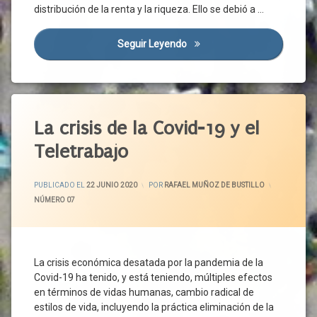
distribución de la renta y la riqueza. Ello se debió a …
CIS
Confinamiento
Seguir Leyendo
Covid-19 Y Desigualdad (I)
Construcción
Covid-
19
Etiquetado
Cualificación
Demanda
Actividad
La crisis de la Covid-19 y el
Agregada
Económica
Teletrabajo
Desempleo
Actividad
Productiva
Desigualdad
ACTUALIZADO EL
29 JUNIO 2020
Administración
PUBLICADO EL
22 JUNIO 2020
POR
RAFAEL MUÑOZ DE BUSTILLO
Empleo
General
CATEGORÍAS:
NÚMERO 07
Empleo
Centro
Temporal
De
ERTE
Trabajo
España
Confinamiento
La crisis económica desatada por la pandemia de la
Estado
Covid-19 ha tenido, y está teniendo, múltiples efectos
Covid-
Del
19
en términos de vidas humanas, cambio radical de
Bienestar
estilos de vida, incluyendo la práctica eliminación de la
Crisis