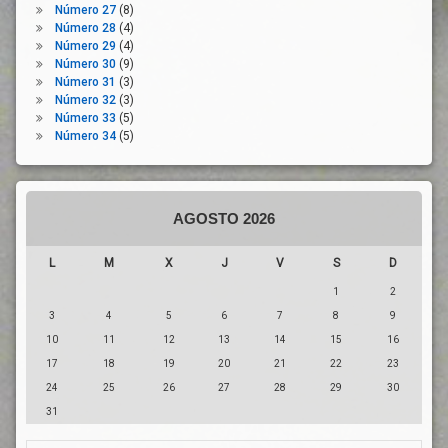
Unidas
Número 27
(8)
Reactivación
Podemos
Número 28
(4)
Reconstrucción
Número 29
(4)
Número 30
(9)
Salamanca
Número 31
(3)
Servicios
Número 32
(3)
Públicos
Número 33
(5)
Número 34
(5)
Sistema
Univesitario
Sociedad
Sotenibilidad
AGOSTO 2026
Talento
Territorio
L
M
X
J
V
S
D
Transferencia
1
2
Del
3
4
5
6
7
8
9
Conocimiento
10
11
12
13
14
15
16
Unión
17
18
19
20
21
22
23
Europea
24
25
26
27
28
29
30
Universidad
31
Valladolid