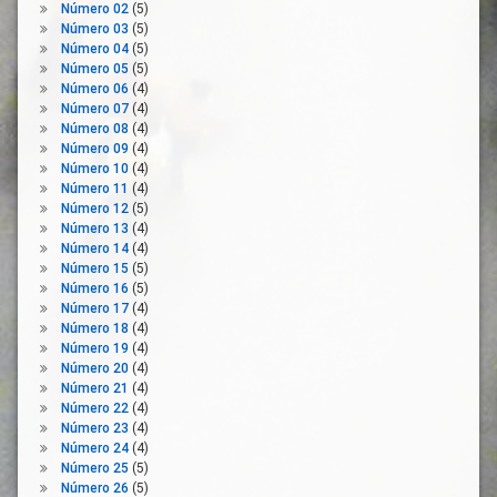
Número 02
(5)
Gobierno
Ingreso
Número 03
(5)
Mínimo
Iberoamérica
Número 04
(5)
Vital
Número 05
(5)
Innovación
Iniciativa
Número 06
(4)
Interlocutores
Legislativa
Número 07
(4)
Sociales
Popular
Número 08
(4)
Investigación
Número 09
(4)
Junta
Número 10
(4)
Investigación
Normativa
Número 11
(4)
Aplicada
Número 12
(5)
Personas
Investigación
Número 13
(4)
Vulnerables
Básica
Número 14
(4)
Prestaciones
Número 15
(5)
Jóvenes
Sociales
Número 16
(5)
Junta
PSOE
Número 17
(4)
Número 18
(4)
León
Renta
Número 19
(4)
Garantizada
Organizaciones
Número 20
(4)
De
Empresariales
Número 21
(4)
Ciudadanía
Número 22
(4)
Organizaciones
Seguridad
Número 23
(4)
Sindicales
Social
Número 24
(4)
Población
Número 25
(5)
UGT
Progreso
Número 26
(5)