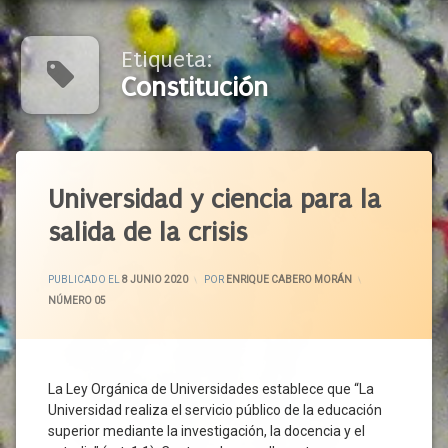
Etiqueta:
Constitución
Etiquetado
Acuerdo
Universidad y ciencia para la
Político
salida de la crisis
Acuerdo
Social
ACTUALIZADO EL
15 JUNIO 2020
Aprendizaje
PUBLICADO EL
8 JUNIO 2020
POR
ENRIQUE CABERO MORÁN
CATEGORÍAS:
NÚMERO 05
Ayuntamiento
Bienestar
Burgos
Calidad
La Ley Orgánica de Universidades establece que “La
De
Universidad realiza el servicio público de la educación
Vida
superior mediante la investigación, la docencia y el
Castilla