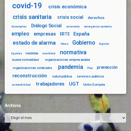
covid-19
crisis económica
crisis sanitaria
crisis social
derechos
Diálogo Social
desempleo
economía
emergencia sanitaria
empleo
empresas
España
ERTE
Gobierno
estado de alarma
futuro
higiene
normativa
medidas
liquidez
movilidad
nueva normalidad
organizaciones empresariales
pandemia
prevención
organizaciones sindicales
Plan
reconstrucción
salud pública
servicios publicos
trabajadores
UGT
Unión Europea
sostenibilidad
Archivos
Archivos