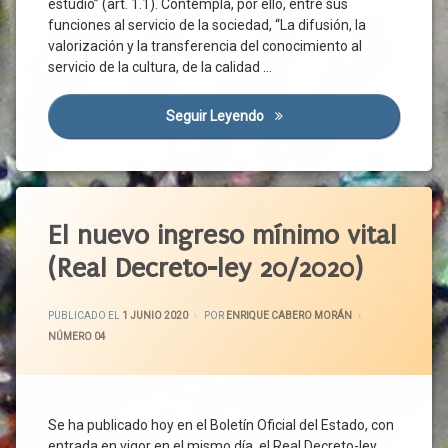
estudio” (art. 1.1). Contempla, por ello, entre sus
Y León
funciones al servicio de la sociedad, “La difusión, la
Ciencia
valorización y la transferencia del conocimiento al
Ciudadanos
servicio de la cultura, de la calidad …
Conocimiento
Seguir Leyendo
Universidad Y Ciencia Para La
Consejo
Del
Dialogo
Social
Etiquetado
Constitución
Cortes
Acuerdo
El nuevo ingreso mínimo vital
De
De
Castilla
(Real Decreto-ley 20/2020)
Gobierno
Y León
Castilla
Crisis
Y León
ACTUALIZADO EL
2 JUNIO 2020
PUBLICADO EL
1 JUNIO 2020
POR
ENRIQUE CABERO MORÁN
Económica
CCOO
CATEGORÍAS:
NÚMERO 04
Crisis
CECALE
Sanitaria
Ciudadanos
Crisis
Social
Congreso
Se ha publicado hoy en el Boletín Oficial del Estado, con
Cultura
Constitución
entrada en vigor en el mismo día, el Real Decreto-ley