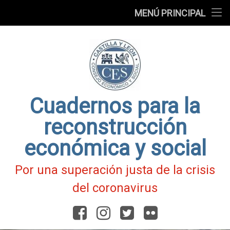
Presentación
MENÚ PRINCIPAL
Ir
Blog
al
contenido
Fichas
de
Actualidad
Covid-
19
Cuadernos para la
reconstrucción
económica y social
Por una superación justa de la crisis
del coronavirus
Facebook
Instagram
Twitter
Flickr