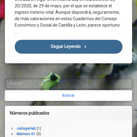
Desarrollo
Covid-
20/2020, de 29 de mayo, por el que se establece el
19
ingreso mínimo vital. Aunque dispondrá, seguramente,
Diputaciones
Derecho
de más valoraciones en estos Cuadernos del Consejo
Docencia
Subjetivo
Económico y Social de Castilla y León, parece oportuno
Doctorado
Derechos
…
Industrial
Derechos
Educación
Sociales
Seguir Leyendo
El Nuevo Ingreso Mínimo Vita
Superior
Diálogo
Empleo
Social
Empresa
España
España
Estado
Estatuto
De
Buscar:
Barra
De
Alarma
Autonomía
lateral
Estatuto
Formación
De
derecha
Autonomía
Formación
Universitaria
Exclusión
Números publicados
Dual
Social
FRMP
Gobierno
categoría0
(1)
Futuro
Inclusión
Número 01
(5)