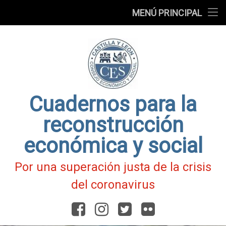
Presentación
MENÚ PRINCIPAL
Ir
Blog
al
contenido
Fichas
de
Actualidad
Covid-
19
Cuadernos para la
reconstrucción
económica y social
Por una superación justa de la crisis
del coronavirus
Facebook
Instagram
Twitter
Flickr