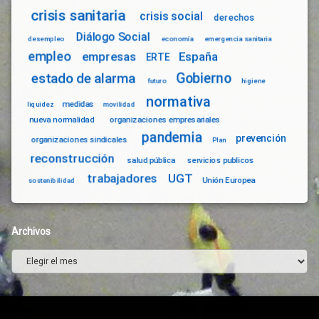
crisis sanitaria
crisis social
derechos
Diálogo Social
desempleo
economía
emergencia sanitaria
empleo
empresas
España
ERTE
Gobierno
estado de alarma
futuro
higiene
normativa
medidas
liquidez
movilidad
nueva normalidad
organizaciones empresariales
pandemia
prevención
organizaciones sindicales
Plan
reconstrucción
salud pública
servicios publicos
trabajadores
UGT
Unión Europea
sostenibilidad
Archivos
Archivos