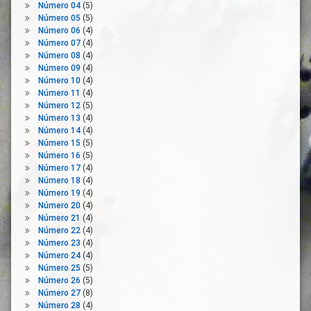
Número 04
(5)
Familia
Número 05
(5)
Gobierno
Número 06
(4)
Número 07
(4)
IMV
Número 08
(4)
Ingreso
Número 09
(4)
Mínimo
Número 10
(4)
Vital
Número 11
(4)
Número 12
(5)
Inserción
Número 13
(4)
Social
Número 14
(4)
Integración
Número 15
(5)
Mercado
Número 16
(5)
Laboral
Número 17
(4)
Número 18
(4)
Pobreza
Número 19
(4)
Pobreza
Número 20
(4)
Severa
Número 21
(4)
Número 22
(4)
Prestaciones
Número 23
(4)
Sociales
Número 24
(4)
Recursos
Número 25
(5)
Comunitarios
Número 26
(5)
Número 27
(8)
Relaciones
Número 28
(4)
Sociales