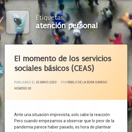
Etiqueta:
atención personal
Etiquetado
Abandono
El momento de los servicios
Aislamiento
sociales básicos (CEAS)
Atención
Domiciliaria
ACTUALIZADO EL
25 MAYO 2020
PUBLICADO EL
25 MAYO 2020
POR
PABLO DE LA ROSA GIMENO
Atención
CATEGORÍAS:
NÚMERO 03
Personal
Atención
Primaria
Atención
Ante una situación imprevista, solo cabe la reacción.
Profesional
Pero cuando empezamos a observar que lo peor de la
Brecha
pandemia parece haber pasado, es hora de plantear
Tecnológica