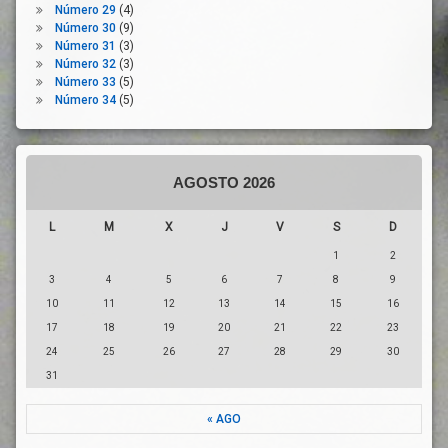
Número 29
(4)
Renta
Número 30
(9)
Mínima
Número 31
(3)
Número 32
(3)
Servicios
Número 33
(5)
Publicos
Número 34
(5)
Servicios
Sociales
Servicios
Sociales
AGOSTO 2026
Básicos
Sistema
L
M
X
J
V
S
D
Sanitario
1
2
Situación
De
3
4
5
6
7
8
9
Riesgo
10
11
12
13
14
15
16
Soledad
17
18
19
20
21
22
23
Vida
24
25
26
27
28
29
30
Comunitaria
31
Vida
Social
« AGO