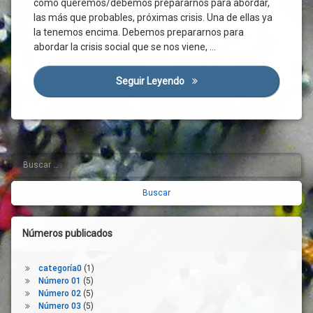
cómo queremos/debemos prepararnos para abordar,
Calidad
las más que probables, próximas crisis. Una de ellas ya
De
la tenemos encima. Debemos prepararnos para
Vida
abordar la crisis social que se nos viene, …
Cartera
De
Servicios
Seguir Leyendo
El Momento De Los Servicios
CCAA
CEAS
Covid-
19
Buscar:
Barra
Crisis
Social
lateral
Dependencia
derecha
Discapacidad
Economía
Números publicados
Familiar
Enfermedad
categoría0
(1)
Mental
Número 01
(5)
Entorno
Número 02
(5)
Social
Número 03
(5)