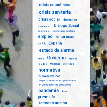
crisis económica
crisis sanitaria
crisis social
derechos
Diálogo Social
desempleo
economía
emergencia sanitaria
empleo
empresas
España
ERTE
estado de alarma
Gobierno
futuro
higiene
medidas
liquidez
movilidad
normativa
nueva normalidad
organizaciones empresariales
organizaciones sindicales
pandemia
Plan
prevención
reconstrucción