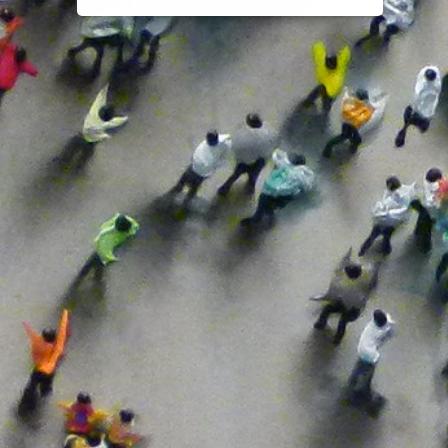
Exoneración
FERGEI
Gobierno
Normativa
OIT
Organizaciones Empresariales
Organizaciones Sindicales
Pacto Estatal
Pacto Político
Pandemia
Pesca
Prestaciones
Protección Del Desempleo
Reactivación Económica
Reconstrucción
Reconstrucción Social
UATAE