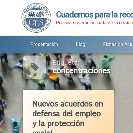
Cuadernos para la rec
Por una superación justa de la crisis
Presentación
Blog
Fichas de Act
Ir
al
contenido
Etiqueta:
concentraciones
Etiquetado
Acuerdo Social
Nuevos acuerdos en
ATA
defensa del empleo
Autónomos
y la protección
Castilla Y León
CCOO