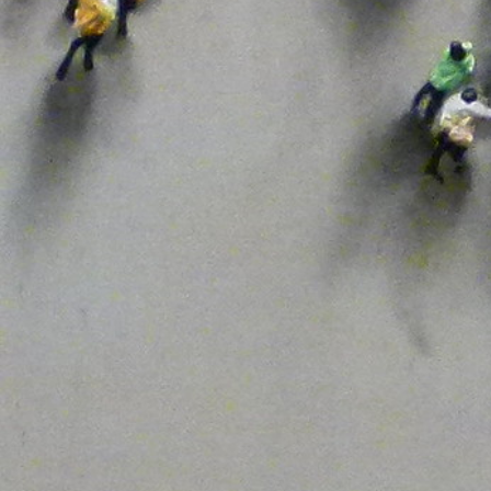
UGT
UPTA