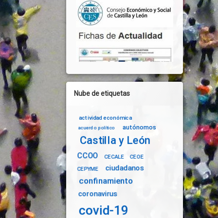
Nube de etiquetas
actividad económica
autónomos
acuerdo político
Castilla y León
CCOO
CECALE
CEOE
ciudadanos
CEPYME
confinamiento
coronavirus
covid-19