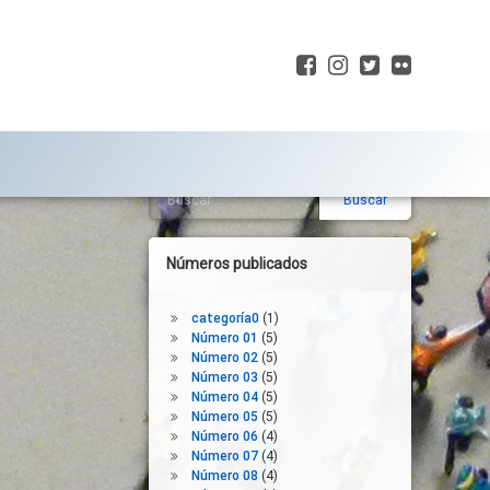
Facebook
Instagram
Twitter
Flickr
Buscar:
Barra
lateral
derecha
Números publicados
categoría0
(1)
Número 01
(5)
Número 02
(5)
Número 03
(5)
Número 04
(5)
Número 05
(5)
Número 06
(4)
Número 07
(4)
Número 08
(4)