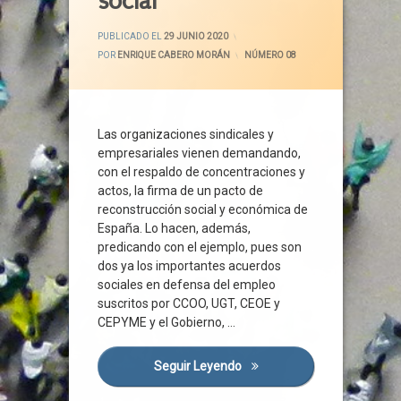
social
CECALE
ACTUALIZADO EL
6 JULIO 2020
CEOE
PUBLICADO EL
29 JUNIO 2020
POR
ENRIQUE CABERO MORÁN
CATEGORÍAS:
NÚMERO 08
CEPYME
COCECA
Comisión Para La Reconstrucción
Concentraciones
Las organizaciones sindicales y
empresariales vienen demandando,
Congreso
con el respaldo de concentraciones y
Cotización
actos, la firma de un pacto de
Covid-19
reconstrucción social y económica de
Crisis Sanitaria
España. Lo hacen, además,
Diálogo Social
predicando con el ejemplo, pues son
dos ya los importantes acuerdos
Directiva Europea
sociales en defensa del empleo
Empleo
suscritos por CCOO, UGT, CEOE y
ERTE
CEPYME y el Gobierno, …
España
Estado De Alarma
Seguir Leyendo
Nuevos Acuerdos En Defensa
ETF