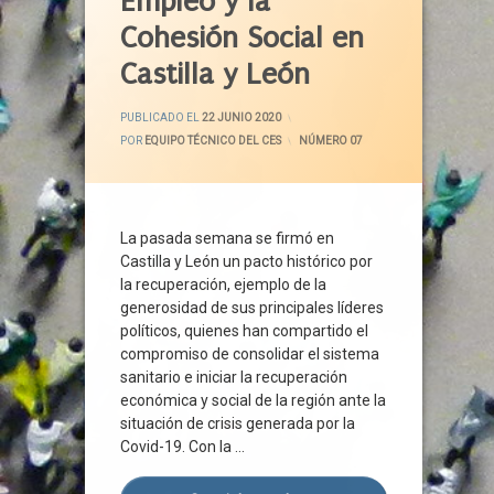
Empleo y la
Ciudadanos
Cohesión Social en
Concordia
Castilla y León
Covid-19
Crisis Económica
ACTUALIZADO EL
29 JUNIO 2020
PUBLICADO EL
22 JUNIO 2020
Crisis Sanitaria
POR
EQUIPO TÉCNICO DEL CES
CATEGORÍAS:
NÚMERO 07
Cs
Dependencia
Diálogo
La pasada semana se firmó en
Diálogo Social
Castilla y León un pacto histórico por
Educación
la recuperación, ejemplo de la
Ejemplaridad
generosidad de sus principales líderes
políticos, quienes han compartido el
Ejemplo
compromiso de consolidar el sistema
Empleo
sanitario e iniciar la recuperación
Empresas
económica y social de la región ante la
España
situación de crisis generada por la
Covid-19. Con la …
Futuro
Gobierno