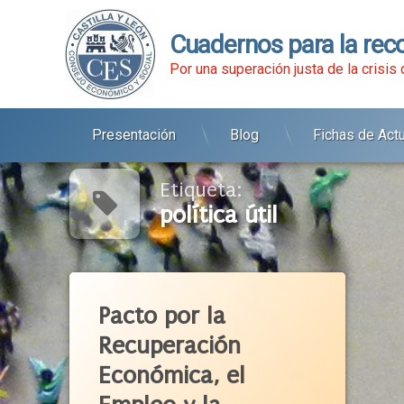
Cuadernos para la rec
Por una superación justa de la crisis
Presentación
Blog
Fichas de Act
Ir
al
contenido
Etiqueta:
política útil
Etiquetado
Atención Residencial
Pacto por la
Autónomos
Recuperación
Blog
Económica, el
Castilla Y León
CES