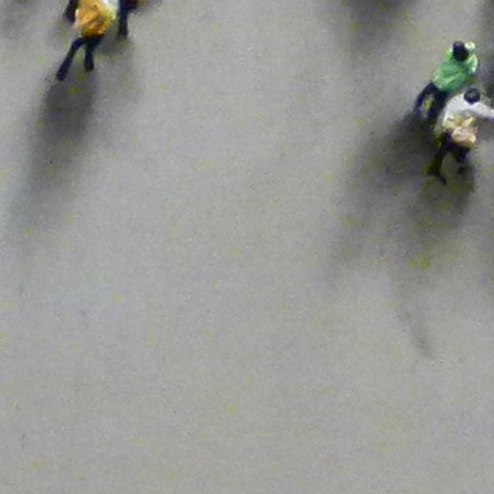
Transación
Unidas Podemos
UPL
Vivienda
Vox