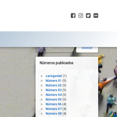
Facebook
Instagram
Twitter
Flickr
Buscar:
Barra
lateral
derecha
Números publicados
categoría0
(1)
Número 01
(5)
Número 02
(5)
Número 03
(5)
Número 04
(5)
Número 05
(5)
Número 06
(4)
Número 07
(4)
Número 08
(4)