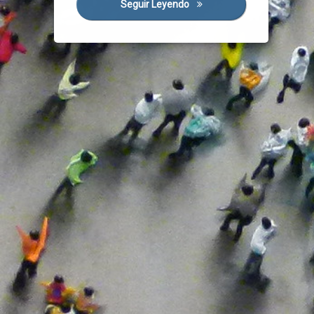
Seguir Leyendo
Pacto Por La Recuperación E
Grupos Parlamentarios
Junta
Micropymes
Pacto Político
Partidos Políticos
Política Útil
Por Ávila
PP
Presupuestos
Promoción Industrial
PSOE
Rebrote
Recuperación Economica
Recuperacion Social
Renta Garantizada De Ciudadanía
Servicios Publicos
Trabajadores