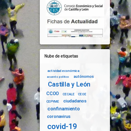
Nube de etiquetas
actividad económica
autónomos
acuerdo político
Castilla y León
CCOO
CECALE
CEOE
ciudadanos
CEPYME
confinamiento
coronavirus
covid-19