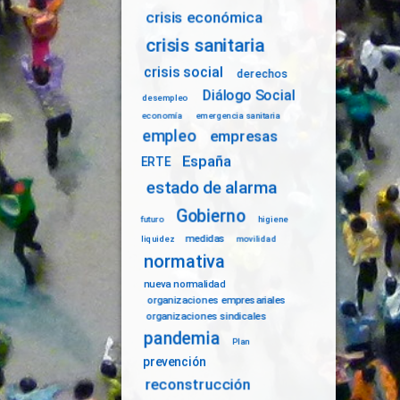
crisis económica
crisis sanitaria
crisis social
derechos
Diálogo Social
desempleo
economía
emergencia sanitaria
empleo
empresas
España
ERTE
estado de alarma
Gobierno
futuro
higiene
medidas
liquidez
movilidad
normativa
nueva normalidad
organizaciones empresariales
organizaciones sindicales
pandemia
Plan
prevención
reconstrucción