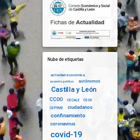
Nube de etiquetas
actividad económica
autónomos
acuerdo político
Castilla y León
CCOO
CECALE
CEOE
ciudadanos
CEPYME
confinamiento
coronavirus
covid-19