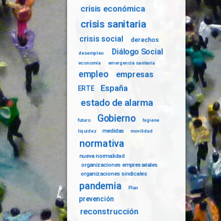
crisis económica
crisis sanitaria
crisis social
derechos
Diálogo Social
desempleo
economía
emergencia sanitaria
empleo
empresas
España
ERTE
estado de alarma
Gobierno
futuro
higiene
medidas
liquidez
movilidad
normativa
nueva normalidad
organizaciones empresariales
organizaciones sindicales
pandemia
Plan
prevención
reconstrucción