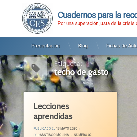
Cuadernos para la rec
Por una superación justa de la crisis
Presentación
Blog
Fichas de Act
Ir
al
contenido
Etiqueta:
techo de gasto
Etiquetado
Actividad Económica
Lecciones
AEMTA
aprendidas
Castilla Y León
Covid-19
ACTUALIZADO EL
19 MAYO 2020
PUBLICADO EL
18 MAYO 2020
Crisis Financiera
POR
SANTIAGO MOLINA
CATEGORÍAS:
NÚMERO 02