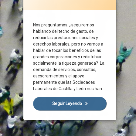
Crisis Sanitaria
Derechos Laborales
Desigualdad
Nos preguntamos: ¿seguiremos
Deslocalización
hablando del techo de gasto, de
Economía
reducir las prestaciones sociales y
Empresas
derechos laborales, pero no vamos a
hablar de tocar los beneficios de las
Fractura Social
grandes corporaciones y redistribuir
Futuro
socialmente la riqueza generada? La
Liquidez
demanda de servicios, consultas,
Modelo Económico
asesoramientos y el apoyo
permanente que las Sociedades
Organizaciones Sociales
Laborales de Castilla y León nos han …
Personas
Precariedad
Seguir Leyendo
Lecciones Aprendidas
Prestaciones Sociales
Privatizacion
Pymes
Recortes