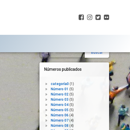
Facebook
Instagram
Twitter
Flickr
Buscar:
Barra
lateral
derecha
Números publicados
categoría0
(1)
Número 01
(5)
Número 02
(5)
Número 03
(5)
Número 04
(5)
Número 05
(5)
Número 06
(4)
Número 07
(4)
Número 08
(4)