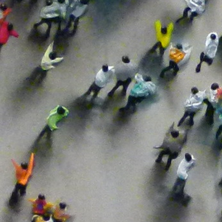
Redistribución
Sanidad
Servicios Públicos
Sociedad
Sociedades Laborales
Techo De Gasto