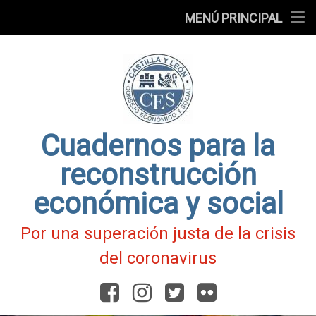
Presentación
MENÚ PRINCIPAL
Ir
Blog
al
contenido
Fichas
de
Actualidad
Covid-
19
Cuadernos para la
reconstrucción
económica y social
Por una superación justa de la crisis
del coronavirus
Facebook
Instagram
Twitter
Flickr