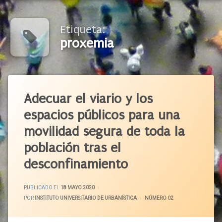
Etiqueta:
proxemia
Etiquetado
Aceras
Adecuar el viario y los
Autobús
espacios públicos para una
Automóvil
movilidad segura de toda la
Ayuntamiento
población tras el
Bicicleta
Calles
desconfinamiento
Calzada
Campaña
ACTUALIZADO EL
19 MAYO 2020
PUBLICADO EL
18 MAYO 2020
Circulación
POR
INSTITUTO UNIVERSITARIO DE URBANÍSTICA
CATEGORÍAS:
NÚMERO 02
Ciudad