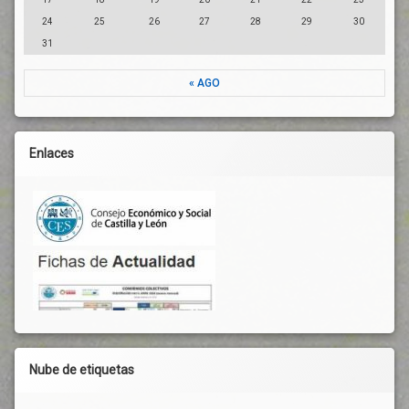
24
25
26
27
28
29
30
31
« AGO
Enlaces
Nube de etiquetas