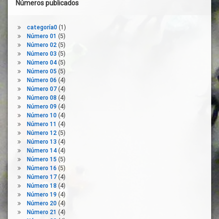
Horarios
Números publicados
Comerciales
Jornada
categoría0
(1)
Flexible
Número 01
(5)
Limpieza
Número 02
(5)
Número 03
(5)
Medidas
Número 04
(5)
Mobiliario
Número 05
(5)
Urbano
Número 06
(4)
Número 07
(4)
Movilidad
Número 08
(4)
Peatones
Número 09
(4)
Personas
Número 10
(4)
Número 11
(4)
PGOU
Número 12
(5)
PMUS
Número 13
(4)
Número 14
(4)
Prevención
Número 15
(5)
Proxemia
Número 16
(5)
Número 17
(4)
Reconstrucción
Número 18
(4)
Salud
Número 19
(4)
Pública
Número 20
(4)
Número 21
(4)
Semáforos