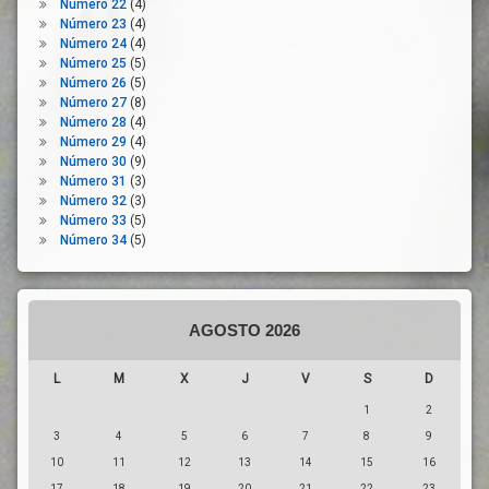
Número 22
(4)
Sostenibilidad
Número 23
(4)
Terrazas
Número 24
(4)
Número 25
(5)
Tráfico
Número 26
(5)
Transporte
Número 27
(8)
Número 28
(4)
Urbanismo
Número 29
(4)
Vida
Número 30
(9)
Social
Número 31
(3)
Número 32
(3)
Número 33
(5)
Número 34
(5)
AGOSTO 2026
L
M
X
J
V
S
D
1
2
3
4
5
6
7
8
9
10
11
12
13
14
15
16
17
18
19
20
21
22
23