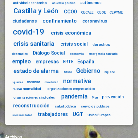
autónomos
actividad económica
acuerdo político
Castilla y León
CCOO
CECALE
CEOE
CEPYME
confinamiento
ciudadanos
coronavirus
covid-19
crisis económica
crisis sanitaria
crisis social
derechos
Diálogo Social
desempleo
economía
emergencia sanitaria
empleo
empresas
España
ERTE
Gobierno
estado de alarma
futuro
higiene
normativa
medidas
liquidez
movilidad
nueva normalidad
organizaciones empresariales
pandemia
prevención
organizaciones sindicales
Plan
reconstrucción
salud pública
servicios publicos
trabajadores
UGT
Unión Europea
sostenibilidad
Archivos