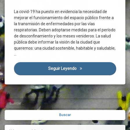
Ciudadanos
Covid-
La covid-19 ha puesto en evidencia la necesidad de
19
mejorar el funcionamiento del espacio público frente a
Desconfinamiento
la transmisión de enfermedades por las vías
Desinfección
respiratorias. Deben adoptarse medidas para el período
de desconfinamiento y los meses venideros. La salud
Distancia
Interpersonal
pública debe informar la visión de la ciudad que
queremos: una ciudad sostenible, habitable y saludable,
Economía
…
Enfermedad
Entorno
Seguir Leyendo
Adecuar El Viario Y Los Esp
Comunitario
Entorno
Saludable
Espacio
Público
Buscar:
Barra
Espacio
Urbano
lateral
Habitabilidad
derecha
Higiene