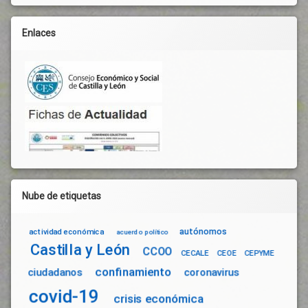
Pacto
Verde
Enlaces
Europeo
Política
Activa
De
Empleo
Precios
Agrarios
Productividad
Progreso
Reconocimiento
Reconstrucción
Nube de etiquetas
Renta
Rentabilidad
autónomos
actividad económica
acuerdo político
Rural
Castilla y León
CCOO
CECALE
CEOE
CEPYME
Salario
confinamiento
ciudadanos
coronavirus
Sector
covid-19
Agrario
crisis económica