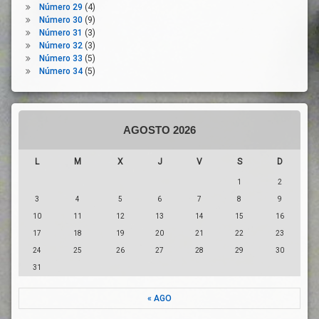
Número 29
(4)
Innovación
Número 30
(9)
Número 31
(3)
Jóvenes
Número 32
(3)
Medio
Número 33
(5)
Ambiente
Número 34
(5)
Mercado
Mayorista
Mercado
Minorista
AGOSTO 2026
Modelo
Productivo
L
M
X
J
V
S
D
Mujeres
1
2
Naciones
3
4
5
6
7
8
9
Unidas
10
11
12
13
14
15
16
Naturaleza
17
18
19
20
21
22
23
OPAS
24
25
26
27
28
29
30
Organizaciones
31
Profesionales
Agrarias
« AGO
PAC