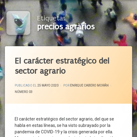
Etiqueta:
precios agrarios
Etiquetado
Abastecimiento
El carácter estratégico del
Agenda
sector agrario
2030
Alimentación
ACTUALIZADO EL
1 JUNIO 2020
Sana
PUBLICADO EL
25 MAYO 2020
POR
ENRIQUE CABERO MORÁN
CATEGORÍAS:
NÚMERO 03
Alimentos
Alimentos
De
Calidad
El carácter estratégico del sector agrario, del que se
Apoyo
habla en estas líneas, se ha visto subrayado por la
Público
pandemia de COVID-19 y la crisis generada por ella.
Banda