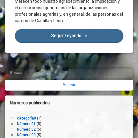
Merecen todo nuestro agradecimiento la implicación y
Ancha
el compromiso generosos de las organizaciones
Calidad
profesionales agrarias y, en general, de las personas del
De
campo de Castilla y León, …
Vida
Campo
Seguir Leyendo
El Carácter Estratégico Del S
Castilla
Y León
CES
Comisión
Europea
Buscar:
Barra
Covid-
19
lateral
Cuidado
derecha
De La
Tierra
Números publicados
De La
Granja
A La
categoría0
(1)
Mesa
Número 01
(5)
Desarrollo
Número 02
(5)
Rural
Número 03
(5)