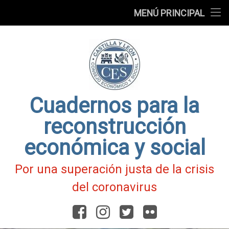
Presentación
MENÚ PRINCIPAL
Ir
Blog
al
contenido
Fichas
de
Actualidad
Covid-
19
Cuadernos para la
reconstrucción
económica y social
Por una superación justa de la crisis
del coronavirus
Facebook
Instagram
Twitter
Flickr