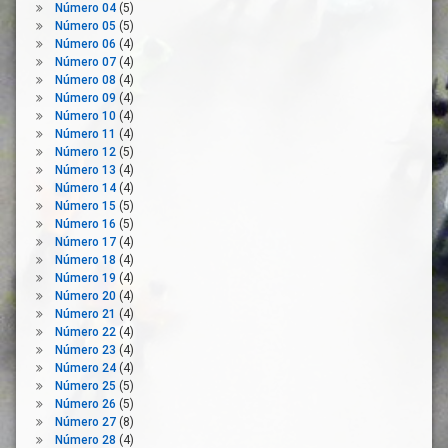
Número 04
(5)
Desinfección
Número 05
(5)
Despoblación
Número 06
(4)
Número 07
(4)
Distribución
Número 08
(4)
Ecosistema
Número 09
(4)
Número 10
(4)
Elaboración
Número 11
(4)
Artesanal
Número 12
(5)
Emigración
Número 13
(4)
Número 14
(4)
Emprendimiento
Número 15
(5)
Estrategia
Número 16
(5)
Factores
Número 17
(4)
Número 18
De
(4)
Producción
Número 19
(4)
Número 20
(4)
Financiación
Número 21
(4)
Pública
Número 22
(4)
Formación
Número 23
(4)
Número 24
(4)
Gastronomía
Número 25
(5)
I+D+i
Número 26
(5)
Número 27
(8)
Industria
Número 28
(4)
Agroalimentaria