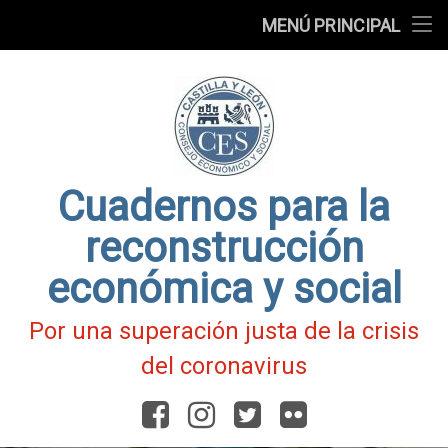
Presentación
MENÚ PRINCIPAL
Ir
Blog
al
contenido
Fichas
de
Actualidad
Covid-
19
Cuadernos para la
reconstrucción
económica y social
Por una superación justa de la crisis
del coronavirus
Facebook
Instagram
Twitter
Flickr