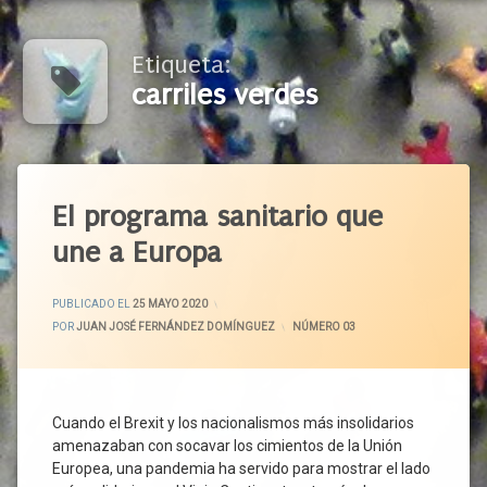
Etiqueta:
carriles verdes
Etiquetado
Alimentos
El programa sanitario que
Asistencia
une a Europa
Sanitaria
Brexit
ACTUALIZADO EL
2 JUNIO 2020
PUBLICADO EL
25 MAYO 2020
Cadena
POR
JUAN JOSÉ FERNÁNDEZ DOMÍNGUEZ
CATEGORÍAS:
NÚMERO 03
De
Provisión
Carriles
Verdes
Cuando el Brexit y los nacionalismos más insolidarios
Circulación
amenazaban con socavar los cimientos de la Unión
Ciudadanos
Europea, una pandemia ha servido para mostrar el lado
Cláusula De