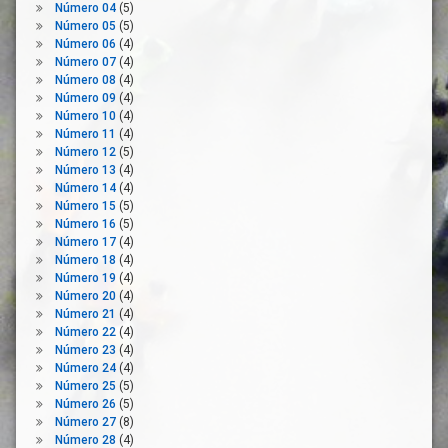
Número 04
(5)
Evaluación
Número 05
(5)
Exención
Número 06
(4)
Número 07
(4)
Exportación
Número 08
(4)
Fondo De
Número 09
(4)
Solidaridad
Número 10
(4)
Fondos
Número 11
(4)
Europeos
Número 12
(5)
Número 13
(4)
Fronteras
Número 14
(4)
Libertad De
Número 15
(5)
Circulación
Número 16
(5)
Número 17
(4)
Libertad De
Número 18
(4)
Desplazamiento
Número 19
(4)
Mecanismo
Número 20
(4)
De
Número 21
(4)
Protección
Número 22
(4)
Civil De La
Número 23
(4)
Unión
Número 24
(4)
Número 25
(5)
Medicamentos
Número 26
(5)
Mercancias
Número 27
(8)
Número 28
(4)
Normativa