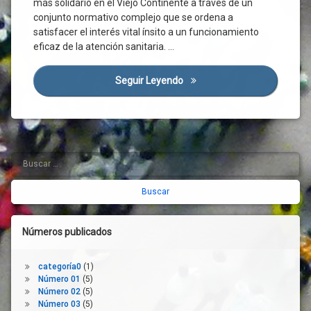
más solidario en el Viejo Continente a través de un
Salvaguardia
conjunto normativo complejo que se ordena a
Comité
satisfacer el interés vital ínsito a un funcionamiento
De
eficaz de la atención sanitaria. …
Seguridad
Sanitario
Seguir Leyendo
El Programa Sanitario Que 
Consejo
Europeo
Contagio
Contratación
Controles
Buscar:
Barra
Cooperación
lateral
Transfronteriza
Coronavirus
derecha
Covid-
19
Números publicados
Emergencias
Enfermedad
categoría0
(1)
Número 01
(5)
EPIs
Número 02
(5)
Europa
Número 03
(5)