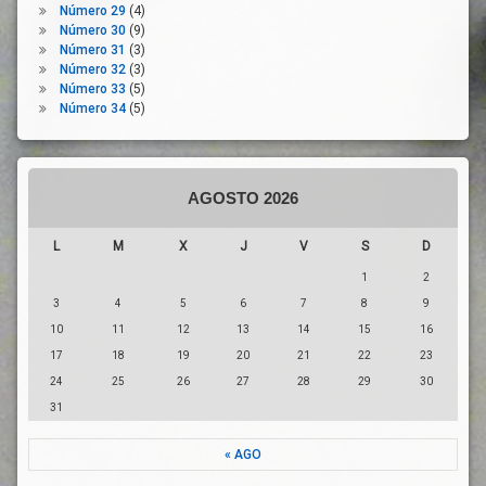
Número 29
(4)
Pacto De
Número 30
(9)
Estabilidad
Número 31
(3)
Y
Número 32
(3)
Crecimiento
Número 33
(5)
Productos
Número 34
(5)
Profesionales
Sanitarios
Protección
AGOSTO 2026
De La
Salud
L
M
X
J
V
S
D
RescEU
1
2
Salud
Pública
3
4
5
6
7
8
9
Sistema
10
11
12
13
14
15
16
De Alerta
17
18
19
20
21
22
23
Precoz Y
24
25
26
27
28
29
30
Respuesta
31
Tráfico
UE
« AGO
Viajeros