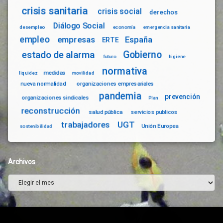
crisis sanitaria
crisis social
derechos
Diálogo Social
desempleo
economía
emergencia sanitaria
empleo
empresas
España
ERTE
Gobierno
estado de alarma
futuro
higiene
normativa
medidas
liquidez
movilidad
nueva normalidad
organizaciones empresariales
pandemia
prevención
organizaciones sindicales
Plan
reconstrucción
salud pública
servicios publicos
trabajadores
UGT
Unión Europea
sostenibilidad
Archivos
Archivos