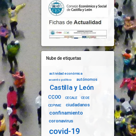
Nube de etiquetas
actividad económica
autónomos
acuerdo político
Castilla y León
CCOO
CECALE
CEOE
ciudadanos
CEPYME
confinamiento
coronavirus
covid-19