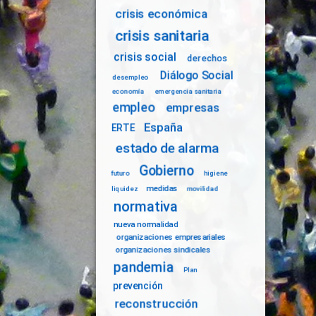
crisis económica
crisis sanitaria
crisis social
derechos
Diálogo Social
desempleo
economía
emergencia sanitaria
empleo
empresas
España
ERTE
estado de alarma
Gobierno
futuro
higiene
medidas
liquidez
movilidad
normativa
nueva normalidad
organizaciones empresariales
organizaciones sindicales
pandemia
Plan
prevención
reconstrucción