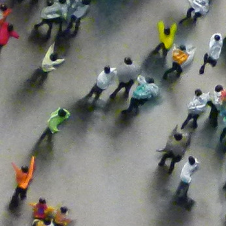
Emprendimiento
Estrategia
Factores De Producción
Financiación Pública
Formación
Gastronomía
I+D+i
Industria Agroalimentaria
Innovación
Jóvenes
Medio Ambiente
Mercado Mayorista
Mercado Minorista
Modelo Productivo
Mujeres
Naciones Unidas
Naturaleza