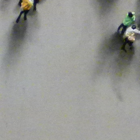
OPAS
Organizaciones Profesionales Agrarias
PAC
Pacto Verde Europeo
Política Activa De Empleo
Precios Agrarios
Productividad
Progreso
Reconocimiento
Reconstrucción
Renta
Rentabilidad
Rural
Salario
Sector Agrario
Sector Estratégico
Seguridad Alimentaria
Servicios Publicos