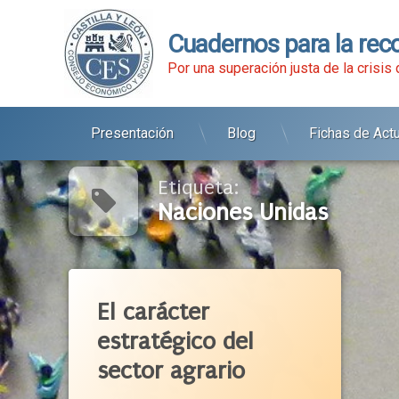
Cuadernos para la rec
Por una superación justa de la crisis
Presentación
Blog
Fichas de Act
Ir
al
contenido
Etiqueta:
Naciones Unidas
Etiquetado
Abastecimiento
El carácter
Agenda 2030
estratégico del
Alimentación Sana
sector agrario
Alimentos
Alimentos De Calidad
ACTUALIZADO EL
1 JUNIO 2020