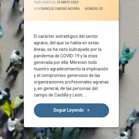
PUBLICADO EL
25 MAYO 2020
Apoyo Público
POR
ENRIQUE CABERO MORÁN
CATEGORÍAS:
NÚMERO 03
Banda Ancha
Calidad De Vida
Campo
El carácter estratégico del sector
Castilla Y León
agrario, del que se habla en estas
CES
líneas, se ha visto subrayado por la
Comisión Europea
pandemia de COVID-19 y la crisis
Covid-19
generada por ella. Merecen todo
nuestro agradecimiento la implicación
Cuidado De La Tierra
y el compromiso generosos de las
De La Granja A La Mesa
organizaciones profesionales agrarias
Desarrollo Rural
y, en general, de las personas del
Desinfección
campo de Castilla y León, …
Despoblación
Distribución
Seguir Leyendo
El Carácter Estratégico Del 
Ecosistema
Elaboración Artesanal
Emigración