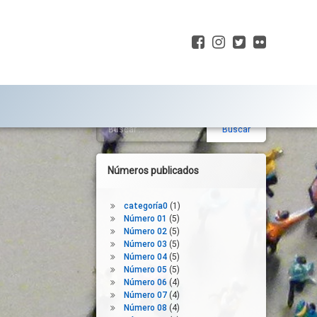
Facebook
Instagram
Twitter
Flickr
Buscar:
Barra
lateral
derecha
Números publicados
categoría0
(1)
Número 01
(5)
Número 02
(5)
Número 03
(5)
Número 04
(5)
Número 05
(5)
Número 06
(4)
Número 07
(4)
Número 08
(4)