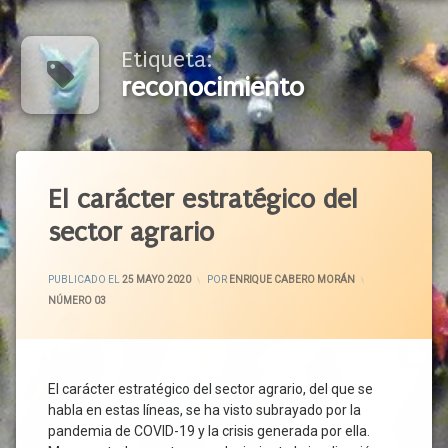
Etiqueta:
reconocimiento
Etiquetado
Abastecimiento
El carácter estratégico del
Agenda
sector agrario
2030
Alimentación
ACTUALIZADO EL
1 JUNIO 2020
Sana
PUBLICADO EL
25 MAYO 2020
POR
ENRIQUE CABERO MORÁN
CATEGORÍAS:
NÚMERO 03
Alimentos
Alimentos
De
Calidad
El carácter estratégico del sector agrario, del que se
Apoyo
habla en estas líneas, se ha visto subrayado por la
Público
pandemia de COVID-19 y la crisis generada por ella.
Banda