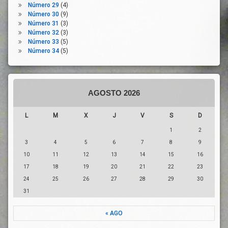
Número 29
(4)
Innovación
Número 30
(9)
Número 31
(3)
Jóvenes
Número 32
(3)
Medio
Número 33
(5)
Ambiente
Número 34
(5)
Mercado
Mayorista
Mercado
Minorista
AGOSTO 2026
Modelo
Productivo
L
M
X
J
V
S
D
Mujeres
1
2
Naciones
3
4
5
6
7
8
9
Unidas
10
11
12
13
14
15
16
Naturaleza
17
18
19
20
21
22
23
OPAS
24
25
26
27
28
29
30
Organizaciones
31
Profesionales
Agrarias
« AGO
PAC