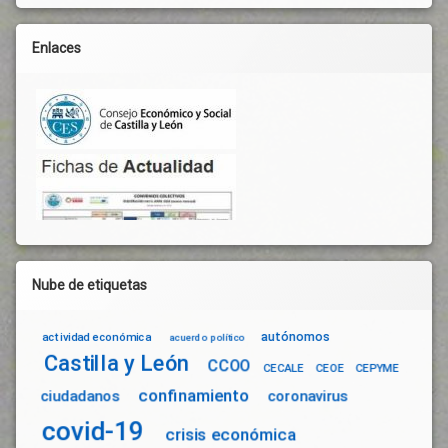
Pacto
Verde
Enlaces
Europeo
Política
Activa
De
Empleo
Precios
Agrarios
Productividad
Progreso
Reconocimiento
Reconstrucción
Nube de etiquetas
Renta
Rentabilidad
autónomos
actividad económica
acuerdo político
Rural
Castilla y León
CCOO
CECALE
CEOE
CEPYME
Salario
confinamiento
ciudadanos
coronavirus
Sector
covid-19
Agrario
crisis económica