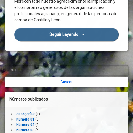
Merecen todo nuestro agradecimiento la implicación y
Ancha
el compromiso generosos de las organizaciones
Calidad
profesionales agrarias y, en general, de las personas del
De
campo de Castilla y León, …
Vida
Campo
Seguir Leyendo
El Carácter Estratégico Del S
Castilla
Y León
CES
Comisión
Europea
Buscar:
Barra
Covid-
19
lateral
Cuidado
derecha
De La
Tierra
Números publicados
De La
Granja
A La
categoría0
(1)
Mesa
Número 01
(5)
Desarrollo
Número 02
(5)
Rural
Número 03
(5)