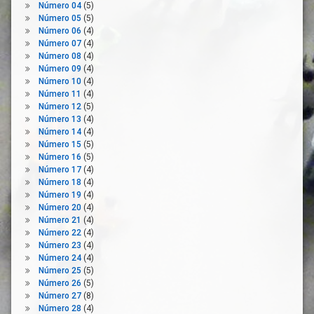
Número 04
(5)
Desinfección
Número 05
(5)
Despoblación
Número 06
(4)
Número 07
(4)
Distribución
Número 08
(4)
Ecosistema
Número 09
(4)
Número 10
(4)
Elaboración
Número 11
(4)
Artesanal
Número 12
(5)
Emigración
Número 13
(4)
Número 14
(4)
Emprendimiento
Número 15
(5)
Estrategia
Número 16
(5)
Factores
Número 17
(4)
Número 18
De
(4)
Producción
Número 19
(4)
Número 20
(4)
Financiación
Número 21
(4)
Pública
Número 22
(4)
Formación
Número 23
(4)
Número 24
(4)
Gastronomía
Número 25
(5)
I+D+i
Número 26
(5)
Número 27
(8)
Industria
Número 28
(4)
Agroalimentaria