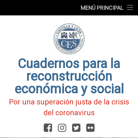
Presentación
MENÚ PRINCIPAL
Ir
Blog
al
contenido
Fichas
de
Actualidad
Covid-
19
Cuadernos para la
reconstrucción
económica y social
Por una superación justa de la crisis
del coronavirus
Facebook
Instagram
Twitter
Flickr