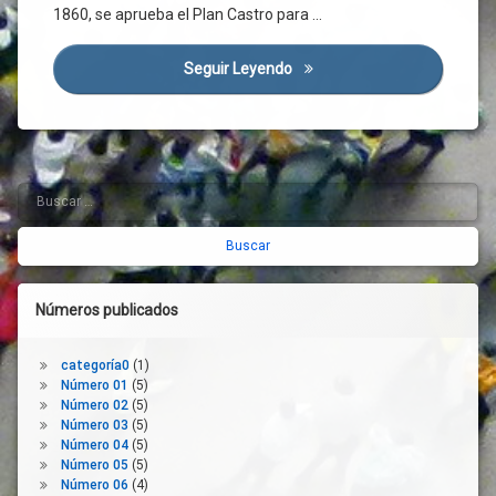
Crisis
1860, se aprueba el Plan Castro para …
Social
Cultura
Seguir Leyendo
La Gestión De La Ciudad
Desarrollo
Económico
Desarrollo
Social
Desigualdad
Buscar:
Barra
Dinamización
lateral
Económica
derecha
Empleo
Emprendedores
Números publicados
Empresas
Empresas
categoría0
(1)
Concesionarias
Número 01
(5)
Espacio
Número 02
(5)
Público
Número 03
(5)
Número 04
(5)
Espacio
Número 05
(5)
Verde
Número 06
(4)