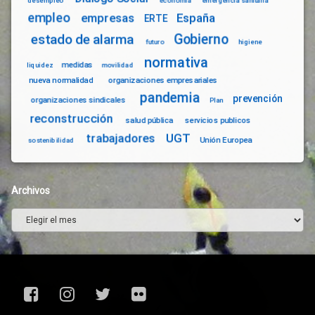
desempleo
economía
emergencia sanitaria
empleo
empresas
España
ERTE
Gobierno
estado de alarma
futuro
higiene
normativa
medidas
liquidez
movilidad
nueva normalidad
organizaciones empresariales
pandemia
prevención
organizaciones sindicales
Plan
reconstrucción
salud pública
servicios publicos
trabajadores
UGT
Unión Europea
sostenibilidad
Archivos
Archivos
Facebook
Instagram
Twitter
Flickr