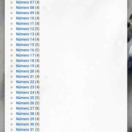
Financiación
Número 07
(4)
Pública
Número 08
(4)
Número 09
(4)
Higiene
Número 10
(4)
Inversión
Número 11
(4)
Pública
Número 12
(5)
Medio
Número 13
(4)
Ambiente
Número 14
(4)
Número 15
(5)
Movilidad
Número 16
(5)
Pandemia
Número 17
(4)
Número 18
(4)
Plan
Número 19
(4)
Urbanístico
Número 20
(4)
Población
Número 21
(4)
Número 22
(4)
Política
Número 23
(4)
Recursos
Número 24
(4)
Públicos
Número 25
(5)
Número 26
(5)
Salud
Número 27
(8)
Salud
Número 28
(4)
Pública
Número 29
(4)
Sanidad
Número 30
(9)
Número 31
(3)