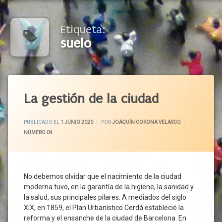
Etiqueta:
suelo
Etiquetado
Administración
La gestión de la ciudad
Ayuntamiento
ACTUALIZADO EL
2 JUNIO 2020
CCAA
PUBLICADO EL
1 JUNIO 2020
POR
JOAQUÍN CORONA VELASCO
Ciudad
CATEGORÍAS:
NÚMERO 04
Ciudadanos
Contaminación
Conviviencia
No debemos olvidar que el nacimiento de la ciudad
Covid-
moderna tuvo, en la garantía de la higiene, la sanidad y
19
la salud, sus principales pilares. A mediados del siglo
Crisis
XIX, en 1859, el Plan Urbanístico Cerdá estableció la
Sanitaria
reforma y el ensanche de la ciudad de Barcelona. En