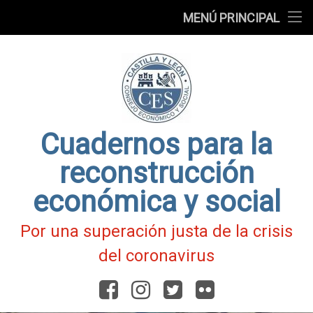
Presentación
MENÚ PRINCIPAL
Ir
Blog
al
contenido
Fichas
de
Actualidad
Covid-
19
Cuadernos para la
reconstrucción
económica y social
Por una superación justa de la crisis
del coronavirus
Facebook
Instagram
Twitter
Flickr