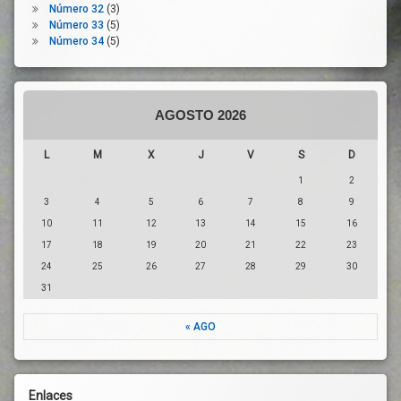
Servicios
Número 32
(3)
Públicos
Número 33
(5)
Suelo
Número 34
(5)
Territorio
Transporte
Urbanismo
AGOSTO 2026
Vida
Saludable
L
M
X
J
V
S
D
Vivienda
1
2
3
4
5
6
7
8
9
10
11
12
13
14
15
16
17
18
19
20
21
22
23
24
25
26
27
28
29
30
31
« AGO
Enlaces