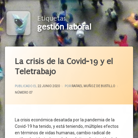
Etiqueta:
gestión laboral
Etiquetado
Actividad
La crisis de la Covid-19 y el
Económica
Teletrabajo
Actividad
Productiva
ACTUALIZADO EL
29 JUNIO 2020
Administración
PUBLICADO EL
22 JUNIO 2020
POR
RAFAEL MUÑOZ DE BUSTILLO
General
CATEGORÍAS:
NÚMERO 07
Centro
De
Trabajo
Confinamiento
La crisis económica desatada por la pandemia de la
Covid-19 ha tenido, y está teniendo, múltiples efectos
Covid-
19
en términos de vidas humanas, cambio radical de