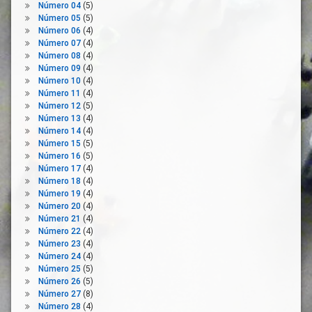
Movilidad
Número 04
(5)
Número 05
(5)
Normativa
Número 06
(4)
Presencialidad
Número 07
(4)
Número 08
(4)
Prevención
Número 09
(4)
Renta
Número 10
(4)
Seguridad
Número 11
(4)
En El
Número 12
(5)
Trabajo
Número 13
(4)
Número 14
(4)
Teletrabajadores
Número 15
(5)
Teletrabajo
Número 16
(5)
Número 17
(4)
Tiempo
Número 18
(4)
De
Número 19
(4)
Trabajo
Número 20
(4)
Tiempo
Número 21
(4)
Libre
Número 22
(4)
Número 23
(4)
Trabajadores
Número 24
(4)
UGT
Número 25
(5)
Número 26
(5)
Unión
Número 27
(8)
Europea
Número 28
(4)