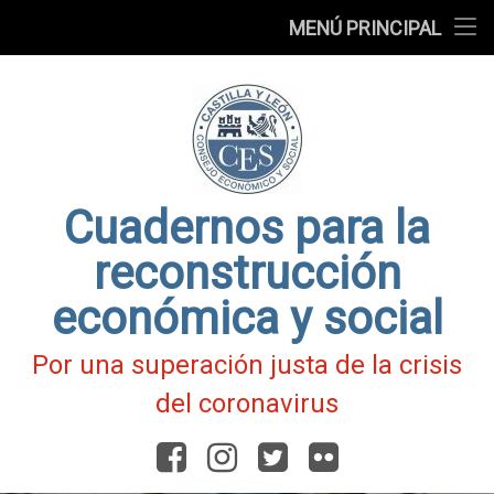
Presentación
MENÚ PRINCIPAL
Ir
Blog
al
contenido
Fichas
de
Actualidad
Covid-
19
Cuadernos para la
reconstrucción
económica y social
Por una superación justa de la crisis
del coronavirus
Facebook
Instagram
Twitter
Flickr