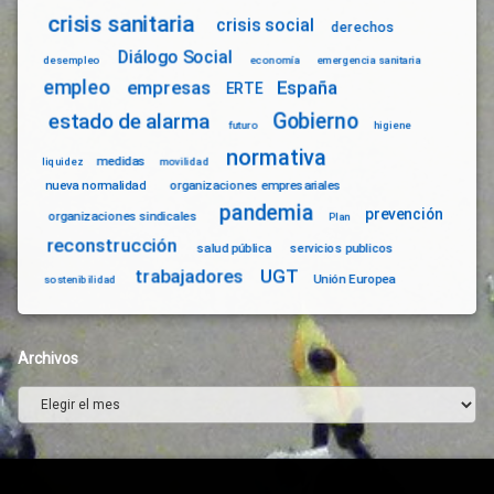
crisis sanitaria
crisis social
derechos
Diálogo Social
desempleo
economía
emergencia sanitaria
empleo
empresas
España
ERTE
Gobierno
estado de alarma
futuro
higiene
normativa
medidas
liquidez
movilidad
nueva normalidad
organizaciones empresariales
pandemia
prevención
organizaciones sindicales
Plan
reconstrucción
salud pública
servicios publicos
trabajadores
UGT
Unión Europea
sostenibilidad
Archivos
Archivos