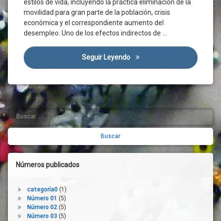
estilos de vida, incluyendo la práctica eliminación de la
Crisis
Económica
movilidad para gran parte de la población, crisis
económica y el correspondiente aumento del
CSIF
desempleo. Uno de los efectos indirectos de …
Distanciamiento
Social
Seguir Leyendo
La Crisis De La Covid-19 Y El
Efecto
Mateo
Digital
Encuesta
España
Buscar:
Barra
Estructura
Productiva
lateral
Estudio
derecha
Eurofound
Europa
Números publicados
FMI
Funcionarios
categoría0
(1)
Número 01
(5)
Gestión
Número 02
(5)
Laboral
Número 03
(5)