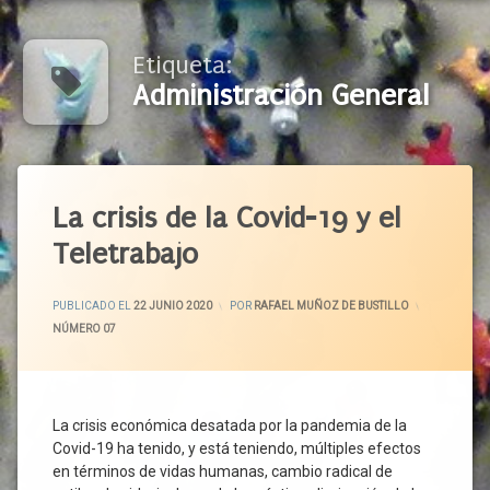
Etiqueta:
Administración General
Etiquetado
Actividad
La crisis de la Covid-19 y el
Económica
Teletrabajo
Actividad
Productiva
ACTUALIZADO EL
29 JUNIO 2020
Administración
PUBLICADO EL
22 JUNIO 2020
POR
RAFAEL MUÑOZ DE BUSTILLO
General
CATEGORÍAS:
NÚMERO 07
Centro
De
Trabajo
Confinamiento
La crisis económica desatada por la pandemia de la
Covid-19 ha tenido, y está teniendo, múltiples efectos
Covid-
19
en términos de vidas humanas, cambio radical de