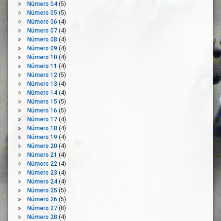
Movilidad
Número 04
(5)
Número 05
(5)
Normativa
Número 06
(4)
Presencialidad
Número 07
(4)
Número 08
(4)
Prevención
Número 09
(4)
Renta
Número 10
(4)
Seguridad
Número 11
(4)
En El
Número 12
(5)
Trabajo
Número 13
(4)
Número 14
(4)
Teletrabajadores
Número 15
(5)
Teletrabajo
Número 16
(5)
Número 17
(4)
Tiempo
Número 18
(4)
De
Número 19
(4)
Trabajo
Número 20
(4)
Tiempo
Número 21
(4)
Libre
Número 22
(4)
Número 23
(4)
Trabajadores
Número 24
(4)
UGT
Número 25
(5)
Número 26
(5)
Unión
Número 27
(8)
Europea
Número 28
(4)