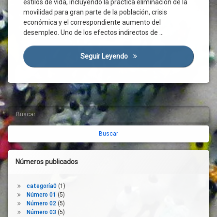
estilos de vida, incluyendo la práctica eliminación de la
Crisis
Económica
movilidad para gran parte de la población, crisis
económica y el correspondiente aumento del
CSIF
desempleo. Uno de los efectos indirectos de …
Distanciamiento
Social
Seguir Leyendo
La Crisis De La Covid-19 Y El
Efecto
Mateo
Digital
Encuesta
España
Buscar:
Barra
Estructura
Productiva
lateral
Estudio
derecha
Eurofound
Europa
Números publicados
FMI
Funcionarios
categoría0
(1)
Número 01
(5)
Gestión
Número 02
(5)
Laboral
Número 03
(5)