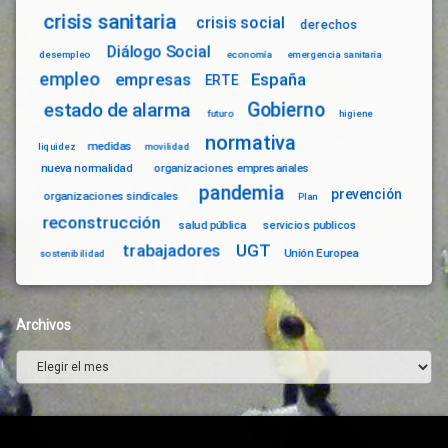
crisis sanitaria
crisis social
derechos
Diálogo Social
desempleo
economía
emergencia sanitaria
empleo
empresas
España
ERTE
Gobierno
estado de alarma
futuro
higiene
normativa
medidas
liquidez
movilidad
nueva normalidad
organizaciones empresariales
pandemia
prevención
organizaciones sindicales
Plan
reconstrucción
salud pública
servicios publicos
trabajadores
UGT
Unión Europea
sostenibilidad
Archivos
Archivos