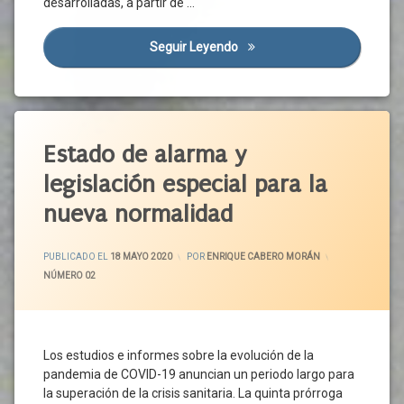
desarrolladas, a partir de …
Europeo
Económica
Personas
Crisis
Seguir Leyendo
Diálogo Social, Concertación
Vulnerables
Política
Plan
Democracia
Reconstrucción
Derecho
Recuperación
Social
Etiquetado
Economica
Diálogo
Actividad
Estado de alarma y
Sectores
Social
Económica
Económicos
legislación especial para la
Empresarios
Acuerdo
Trabajadores
Social
Gobierno
nueva normalidad
Tripartismo
Castilla
Interés
Y León
UGT
General
ACTUALIZADO EL
19 MAYO 2020
PUBLICADO EL
18 MAYO 2020
POR
ENRIQUE CABERO MORÁN
CCAA
Universidad
Interlocutores
CATEGORÍAS:
NÚMERO 02
Sociales
CCOO
Legitimación
CEOE
Negociación
CEPYME
Bilateral
Los estudios e informes sobre la evolución de la
Confinamiento
Negociación
pandemia de COVID-19 anuncian un periodo largo para
Coronavirus
Colectiva
la superación de la crisis sanitaria. La quinta prórroga