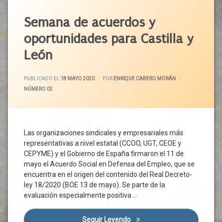
Etiquetado
Plantilla
Estado
De
Acuerdo
Semana de acuerdos y
Prestación
Alarma
Político
Prórroga
oportunidades para Castilla y
Estatuto
Agenda
Protección
De
2030
León
Por
Autonomía
Castilla
Desempleo
Exclusión
Y León
ACTUALIZADO EL
24 MAYO 2020
Reactivación
Social
PUBLICADO EL
18 MAYO 2020
POR
ENRIQUE CABERO MORÁN
CCOO
Económica
CATEGORÍAS:
NÚMERO 02
Gobierno
CECALE
Recuperación
Inclusión
Economica
CEOE
Ingreso
Reducción
CEPYME
Mínimo
De
Las organizaciones sindicales y empresariales más
Consejo
Vital
Jornada
representativas a nivel estatal (CCOO, UGT, CEOE y
Del
Iniciativa
Seguridad
Dialogo
CEPYME) y el Gobierno de España firmaron el 11 de
Legislativa
Social
Social
mayo el Acuerdo Social en Defensa del Empleo, que se
Popular
Suspensión
encuentra en el origen del contenido del Real Decreto-
Coronavirus
Junta
De Contrato
ley 18/2020 (BOE 13 de mayo). Se parte de la
Corredor
De Trabajo
Normativa
evaluación especialmente positiva …
Atlántico
Trtabajadores
Personas
Covid-
Vulnerables
UGT
19
Seguir Leyendo
Semana De Acuerdos Y Oport