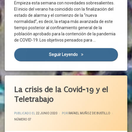
Empieza esta semana con novedades sobresalientes.
ETF
Confinamiento
El inicio del verano ha coincidido con la finalización del
Exoneración
Corporaciones
estado de alarma y el comienzo de la “nueva
Locales
FERGEI
normalidad”, es decir, la etapa más avanzada de este
Covid-
tiempo posterior al confinamiento general de la
Gobierno
19
población aprobado para la contención de la pandemia
Normativa
Crisis
de COVID-19. Los objetivos pensados para …
OIT
Sanitaria
Organizaciones
Cs
Seguir Leyendo
Pacto Por La Anhelada Norm
Empresariales
Diálogo
Organizaciones
Social
Sindicales
Ejemplo
Pacto
Etiquetado
Empleo
Estatal
Actividad
La crisis de la Covid-19 y el
Estado
Pacto
Económica
De
Político
Teletrabajo
Alarma
Actividad
Pandemia
Productiva
FRMP
Pesca
ACTUALIZADO EL
29 JUNIO 2020
Administración
PUBLICADO EL
22 JUNIO 2020
POR
RAFAEL MUÑOZ DE BUSTILLO
Gobierno
General
Prestaciones
CATEGORÍAS:
NÚMERO 07
Grupos
Centro
Protección
Parlamentarios
De