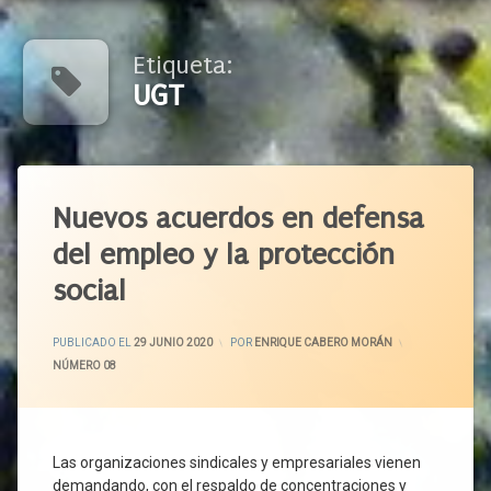
Etiqueta:
UGT
Etiquetado
Acuerdo
Nuevos acuerdos en defensa
Social
del empleo y la protección
ATA
social
Autónomos
Castilla
Y León
ACTUALIZADO EL
6 JULIO 2020
PUBLICADO EL
29 JUNIO 2020
POR
ENRIQUE CABERO MORÁN
CCOO
CATEGORÍAS:
NÚMERO 08
CECALE
CEOE
CEPYME
Las organizaciones sindicales y empresariales vienen
COCECA
demandando, con el respaldo de concentraciones y