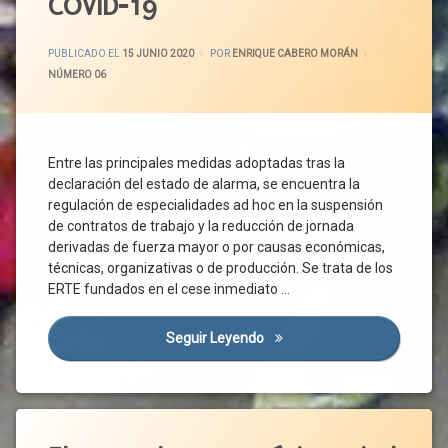
COVID-19
Científica
Vacuna
Cese De
Trabajadores
Actividad
Fase
UGT
ACTUALIZADO EL
16 JUNIO 2020
3
Comisión
PUBLICADO EL
15 JUNIO 2020
POR
ENRIQUE CABERO MORÁN
Unión
Tripartita
Gobierno
CATEGORÍAS:
NÚMERO 06
Europea
Confinamiento
Medidas
Cotización
Medidas
Sociales
Covid-
Entre las principales medidas adoptadas tras la
19
Medidas
declaración del estado de alarma, se encuentra la
Urgentes
Crisis
regulación de especialidades ad hoc en la suspensión
Sanitaria
Normativa
de contratos de trabajo y la reducción de jornada
Derechos
Nueva
derivadas de fuerza mayor o por causas económicas,
Normalidad
Desempleo
técnicas, organizativas o de producción. Se trata de los
OMS
ERTE fundados en el cese inmediato …
Despido
Pandemia
Emergencia
Sanitaria
Plan Para
Seguir Leyendo
La Importancia De La Prórro
La
Empleo
Transición
Empresas
Presencialidad
ERTE
Etiquetado
Prevención
Estado