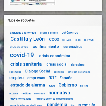
Nube de etiquetas
autónomos
actividad económica
acuerdo político
Castilla y León
CCOO
CECALE
CEOE
CEPYME
confinamiento
ciudadanos
coronavirus
covid-19
crisis económica
crisis sanitaria
crisis social
derechos
Diálogo Social
desempleo
economía
emergencia sanitaria
empleo
empresas
España
ERTE
Gobierno
estado de alarma
futuro
higiene
normativa
medidas
liquidez
movilidad
nueva normalidad
organizaciones empresariales
pandemia
prevención
organizaciones sindicales
Plan