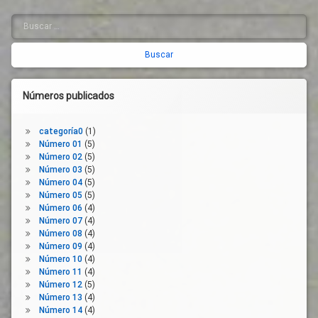
Recuperación
Medidas
Economica
Buscar:
Barra
Nueva
Sistema
Normalidad
lateral
De
OPAS
Salud
derecha
Organizaciones
Tejido
De
Empresarial
Números publicados
Consumidores
UGT
Plan
categoría0
(1)
Estratégico
Número 01
(5)
Protección
Número 02
(5)
Social
Número 03
(5)
Reconstrucción
Número 04
(5)
Número 05
(5)
Servicios
Número 06
(4)
Publicos
Número 07
(4)
Sostenibilidad
Número 08
(4)
Número 09
(4)
Tejido
Número 10
(4)
Empresarial
Número 11
(4)
UGT
Número 12
(5)
Número 13
(4)
Número 14
(4)