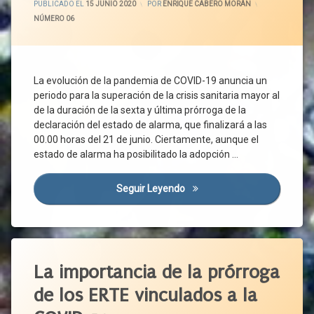
PUBLICADO EL
15 JUNIO 2020
POR
ENRIQUE CABERO MORÁN
FMI
PP
CCOO
CATEGORÍAS:
NÚMERO 06
Funcionarios
Protección
Centro
Gestión
De
Protección
Laboral
Trabajo
De La
Salud
Movilidad
CEOE
La evolución de la pandemia de COVID-19 anuncia un
PSOE
Normativa
periodo para la superación de la crisis sanitaria mayor al
CEPYME
de la duración de la sexta y última prórroga de la
Reactivación
Presencialidad
Contagio
Económica
declaración del estado de alarma, que finalizará a las
Prevención
Coronavirus
00.00 horas del 21 de junio. Ciertamente, aunque el
Rebrote
Renta
Covid-
estado de alarma ha posibilitado la adopción …
Riesgos
19
Seguridad
SARS-
En El
Crisis
Seguir Leyendo
El Inminente Acceso A La Nu
CoV-2
Trabajo
Sanitaria
Sistema
Teletrabajadores
Emergencia
Nacional
Sanitaria
Teletrabajo
De Salud
Empresas
Etiquetado
Tiempo
UGT
De
Estado
CCOO
La importancia de la prórroga
Unidas
Trabajo
De
Podemos
CEOE
Alarma
de los ERTE vinculados a la
Tiempo
Universidades
CEPYME
Libre
Evidencia