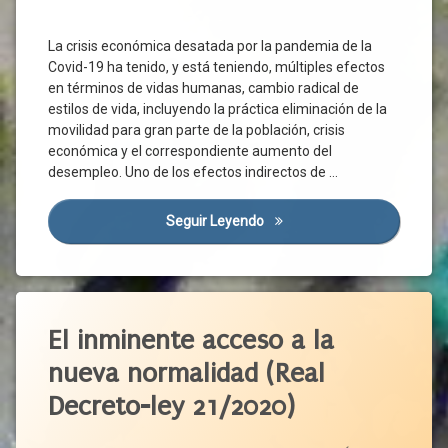
Del
Instituciones
Trabajo
Desempleo
Públicas
Confinamiento
Reactivación
La crisis económica desatada por la pandemia de la
Investigación
Económica
Covid-19 ha tenido, y está teniendo, múltiples efectos
Covid-
Junta
19
en términos de vidas humanas, cambio radical de
Reconstrucción
Normalidad
estilos de vida, incluyendo la práctica eliminación de la
Crisis
Reconstrucción
Económica
movilidad para gran parte de la población, crisis
Social
Normativa
económica y el correspondiente aumento del
CSIF
UATAE
Nueva
desempleo. Uno de los efectos indirectos de …
Normalidad
Distanciamiento
UGT
Social
Organizaciones
UPTA
Seguir Leyendo
La Crisis De La Covid-19 Y El
Sociales
Efecto
Mateo
Pacto De
Digital
Recuperación
Encuesta
Pacto
Etiquetado
Político
España
Alertas
El inminente acceso a la
Pacto
Estructura
Sanitarias
Verde
Productiva
nueva normalidad (Real
Europeo
Brote
Estudio
Pandemia
Decreto-ley 21/2020)
Castilla
Eurofound
Y León
Por
Europa
Ávila
CCAA
ACTUALIZADO EL
22 JUNIO 2020