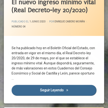
Acuerdo
El nuevo ingreso mínimo vital
Prevención
De
De
De
Alarma
(Real Decreto-ley 20/2020)
Gobierno
Riesgos
Estatuto De
Laborales
Castilla
Los
Y León
Prórroga
ACTUALIZADO EL
2 JUNIO 2020
Trabajadores
PUBLICADO EL
1 JUNIO 2020
POR
ENRIQUE CABERO MORÁN
CCOO
Provincias
CATEGORÍAS:
NÚMERO 04
Fijos-
Discontinuos
CECALE
Rebrote
Fuerza
Ciudadanos
Salud
Mayor
Pública
Congreso
Se ha publicado hoy en el Boletín Oficial del Estado, con
Gobierno
Sistema
Constitución
entrada en vigor en el mismo día, el Real Decreto-ley
Nacional
Liquidez
Covid-
20/2020, de 29 de mayo, por el que se establece el
De Salud
Medidas
19
ingreso mínimo vital. Aunque dispondrá, seguramente,
Teletrabajo
Protectoras
Derecho
de más valoraciones en estos Cuadernos del Consejo
Trabajadores
Medidas
Subjetivo
Económico y Social de Castilla y León, parece oportuno
Sociales
UGT
Derechos
…
Medidas
Derechos
Urgentes
Sociales
Seguir Leyendo
El Nuevo Ingreso Mínimo Vita
Normalidad
Diálogo
Normativa
Social
Pandemia
España