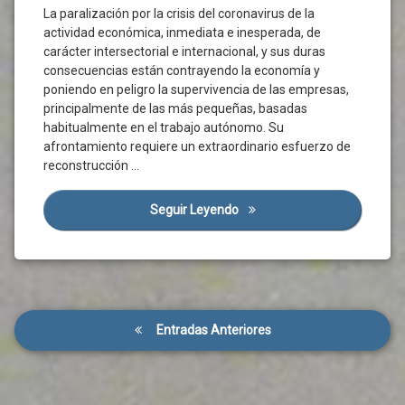
Legislación
Covid-
La paralización por la crisis del coronavirus de la
19
Ley
actividad económica, inmediata e inesperada, de
Orgánica
Crisis
carácter intersectorial e internacional, y sus duras
Económica
Libre
consecuencias están contrayendo la economía y
Circulación
Crisis
poniendo en peligro la supervivencia de las empresas,
Social
Medidas
principalmente de las más pequeñas, basadas
Desempleo
Movilidad
habitualmente en el trabajo autónomo. Su
Diálogo
afrontamiento requiere un extraordinario esfuerzo de
Normativa
Social
reconstrucción …
Nueva
ERTE
Normalidad
España
Seguir Leyendo
El Diálogo Social Como Inst
Organizaciones
Empresariales
Estado
De
Organizaciones
Alarma
Sindicales
Europa
Plan
Navegación
Gobierno
Prevención
Entradas Anteriores
Grupo
de
Prórroga
De
Reactivación
entradas
Enlace
Rebrote
Liquidez