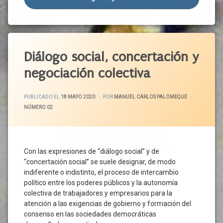
Prestaciones
Cultura
Sociales
Desconfinamiento
PSOE
Empleo
Etiquetado
Renta
Garantizada
Empresas
Acuerdo
Diálogo social, concertación y
De
ERTE
Político
Ciudadanía
negociación colectiva
Familias
CCOO
Seguridad
Gobierno
CEOE
Social
ACTUALIZADO EL
19 MAYO 2020
PUBLICADO EL
18 MAYO 2020
POR
MANUEL CARLOS PALOMEQUE
Normativa
CEPYME
UGT
CATEGORÍAS:
NÚMERO 02
Ordenación
Concertación
Unidas
Del
Social
Podemos
Territorio
Consejo
Organizaciones
Del
Con las expresiones de “diálogo social” y de
Empresariales
Dialogo
“concertación social” se suele designar, de modo
Social
Organizaciones
indiferente o indistinto, el proceso de intercambio
Sindicales
Consenso
político entre los poderes públicos y la autonomía
Pacto De
Constitucion
colectiva de trabajadores y empresarios para la
Recuperación
Covid-
atención a las exigencias de gobierno y formación del
Pacto
19
consenso en las sociedades democráticas
Verde
Crisis