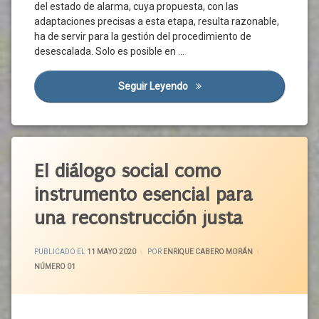
Covid-
Organizaciones
del estado de alarma, cuya propuesta, con las
19
Empresariales
adaptaciones precisas a esta etapa, resulta razonable,
Crisis
ha de servir para la gestión del procedimiento de
Organizaciones
Sanitaria
Sindicales
desescalada. Solo es posible en …
Derechos
Participación
Institucional
Desescalada
Seguir Leyendo
Estado De Alarma Y Legislac
Poder
Distanciamiento
Político
Social
Relaciones
Emergencia
Laborales
Etiquetado
Sanitaria
Trabajadores
Empleo
Acuerdo
El diálogo social como
Político
Transición
Empresas
instrumento esencial para
Castilla
UGT
Estado
Y León
una reconstrucción justa
De
Unión
Alarma
CCOO
Europea
Gobernanza
CECALE
ACTUALIZADO EL
18 MAYO 2020
PUBLICADO EL
11 MAYO 2020
POR
ENRIQUE CABERO MORÁN
Gobierno
Cortes
CATEGORÍAS:
NÚMERO 01
De
Higiene
Castilla
Junta
Y León