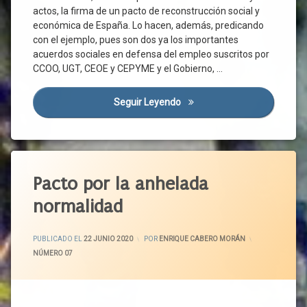
Comisión Para
actos, la firma de un pacto de reconstrucción social y
La
económica de España. Lo hacen, además, predicando
Reconstrucción
con el ejemplo, pues son dos ya los importantes
Concentraciones
acuerdos sociales en defensa del empleo suscritos por
CCOO, UGT, CEOE y CEPYME y el Gobierno, …
Congreso
Cotización
Seguir Leyendo
Nuevos Acuerdos En Defensa 
Covid-
19
Crisis
Sanitaria
Etiquetado
Diálogo
Social
Agenda
Pacto por la anhelada
2030
Directiva
normalidad
Europea
Castilla
Y León
Empleo
ACTUALIZADO EL
29 JUNIO 2020
CCOO
PUBLICADO EL
22 JUNIO 2020
POR
ENRIQUE CABERO MORÁN
ERTE
CATEGORÍAS:
NÚMERO 07
CECALE
España
Ciudadanos
Estado
De
Cohesión
Alarma
Social