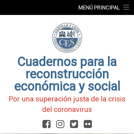
Presentación
MENÚ PRINCIPAL
Ir
Blog
al
contenido
Fichas
de
Actualidad
Covid-
19
Cuadernos para la
reconstrucción
económica y social
Por una superación justa de la crisis
del coronavirus
Facebook
Instagram
Twitter
Flickr