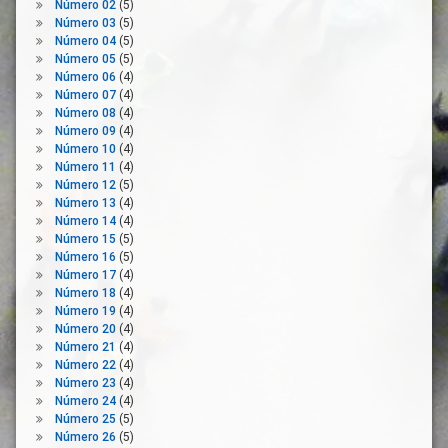
Número 02
(5)
Gobierno
Número 03
(5)
Liquidez
Número 04
(5)
Número 05
(5)
Medidas
Número 06
(4)
Protectoras
Número 07
(4)
Medidas
Número 08
(4)
Sociales
Número 09
(4)
Número 10
(4)
Medidas
Número 11
(4)
Urgentes
Número 12
(5)
Normalidad
Número 13
(4)
Número 14
(4)
Normativa
Número 15
(5)
Pandemia
Número 16
(5)
Plantilla
Número 17
(4)
Número 18
(4)
Prestación
Número 19
(4)
Prórroga
Número 20
(4)
Número 21
(4)
Protección
Número 22
(4)
Por
Número 23
(4)
Desempleo
Número 24
(4)
Reactivación
Número 25
(5)
Económica
Número 26
(5)