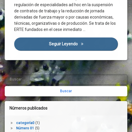
Crisis
regulación de especialidades ad hoc en la suspensión
Sanitaria
de contratos de trabajo y la reducción de jornada
Derechos
derivadas de fuerza mayor o por causas económicas,
Desempleo
técnicas, organizativas o de producción. Se trata de los
ERTE fundados en el cese inmediato …
Despido
Emergencia
Sanitaria
Seguir Leyendo
La Importancia De La Prórro
Empleo
Empresas
ERTE
Estado
Buscar:
Barra
De
Alarma
lateral
Estatuto De
derecha
Los
Trabajadores
Números publicados
Fijos-
Discontinuos
Fuerza
categoría0
(1)
Mayor
Número 01
(5)