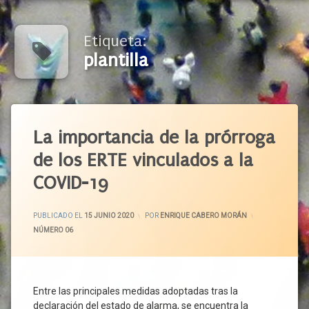
Etiqueta:
plantilla
Etiquetado
CCOO
La importancia de la prórroga
CEOE
de los ERTE vinculados a la
CEPYME
COVID-19
Cese De
Actividad
ACTUALIZADO EL
16 JUNIO 2020
Comisión
PUBLICADO EL
15 JUNIO 2020
POR
ENRIQUE CABERO MORÁN
Tripartita
CATEGORÍAS:
NÚMERO 06
Confinamiento
Cotización
Covid-
Entre las principales medidas adoptadas tras la
19
declaración del estado de alarma, se encuentra la