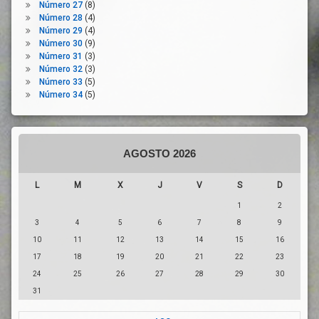
Número 27
(8)
Recuperación
Número 28
(4)
Economica
Número 29
(4)
Reducción
Número 30
(9)
De
Número 31
(3)
Jornada
Número 32
(3)
Número 33
(5)
Seguridad
Número 34
(5)
Social
Suspensión
De Contrato
De Trabajo
AGOSTO 2026
Trtabajadores
UGT
L
M
X
J
V
S
D
1
2
3
4
5
6
7
8
9
10
11
12
13
14
15
16
17
18
19
20
21
22
23
24
25
26
27
28
29
30
31