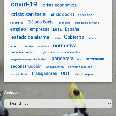
covid-19
crisis económica
crisis sanitaria
crisis social
derechos
Diálogo Social
desempleo
economía
emergencia sanitaria
empleo
empresas
España
ERTE
Gobierno
estado de alarma
futuro
higiene
normativa
medidas
liquidez
movilidad
nueva normalidad
organizaciones empresariales
pandemia
prevención
organizaciones sindicales
Plan
reconstrucción
salud pública
servicios publicos
trabajadores
UGT
Unión Europea
sostenibilidad
Archivos
Archivos