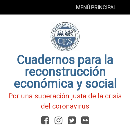
Presentación
MENÚ PRINCIPAL
Ir
Blog
al
contenido
Fichas
de
Actualidad
Covid-
19
Cuadernos para la
reconstrucción
económica y social
Por una superación justa de la crisis
del coronavirus
Facebook
Instagram
Twitter
Flickr