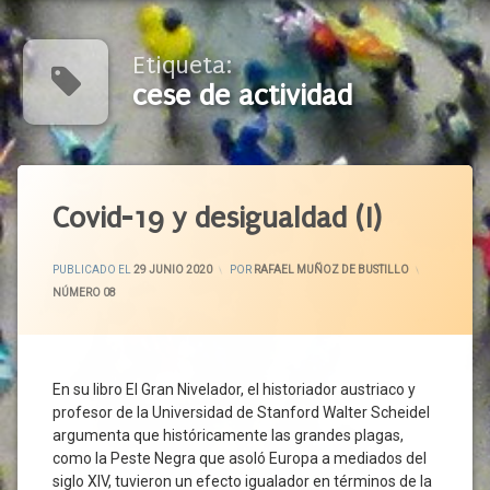
Etiqueta:
cese de actividad
Etiquetado
Acceso
Covid-19 y desigualdad (I)
A La
Salud
ACTUALIZADO EL
3 JULIO 2020
PUBLICADO EL
29 JUNIO 2020
POR
RAFAEL MUÑOZ DE BUSTILLO
Actividades
CATEGORÍAS:
NÚMERO 08
Esenciales
Actividades
No
Esenciales
En su libro El Gran Nivelador, el historiador austriaco y
Autónomos
profesor de la Universidad de Stanford Walter Scheidel
Bien
argumenta que históricamente las grandes plagas,
Común
como la Peste Negra que asoló Europa a mediados del
Cese De
siglo XIV, tuvieron un efecto igualador en términos de la
Actividad