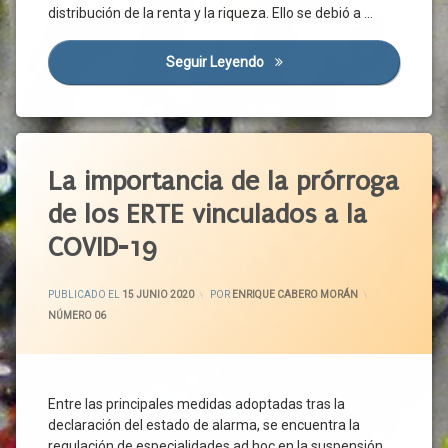
distribución de la renta y la riqueza. Ello se debió a …
CIS
Confinamiento
Seguir Leyendo
Covid-19 Y Desigualdad (I)
Construcción
Covid-
19
Etiquetado
Cualificación
Demanda
CCOO
La importancia de la prórroga
Agregada
CEOE
de los ERTE vinculados a la
Desempleo
CEPYME
COVID-19
Desigualdad
Cese De
Empleo
Actividad
ACTUALIZADO EL
16 JUNIO 2020
Comisión
Empleo
PUBLICADO EL
15 JUNIO 2020
POR
ENRIQUE CABERO MORÁN
Temporal
Tripartita
CATEGORÍAS:
NÚMERO 06
ERTE
Confinamiento
España
Cotización
Covid-
Estado
Entre las principales medidas adoptadas tras la
19
Del
declaración del estado de alarma, se encuentra la
Bienestar
Crisis
regulación de especialidades ad hoc en la suspensión