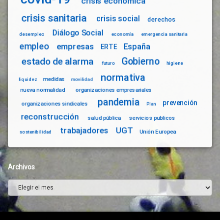
crisis económica
crisis sanitaria
crisis social
derechos
Diálogo Social
desempleo
economía
emergencia sanitaria
empleo
empresas
España
ERTE
Gobierno
estado de alarma
futuro
higiene
normativa
medidas
liquidez
movilidad
nueva normalidad
organizaciones empresariales
pandemia
prevención
organizaciones sindicales
Plan
reconstrucción
salud pública
servicios publicos
trabajadores
UGT
Unión Europea
sostenibilidad
Archivos
Archivos