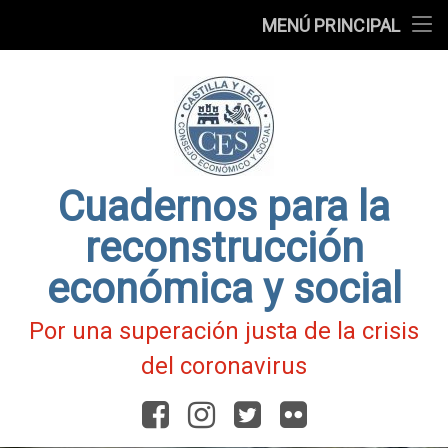
Presentación
MENÚ PRINCIPAL
Ir
Blog
al
contenido
Fichas
de
Actualidad
Covid-
19
Cuadernos para la
reconstrucción
económica y social
Por una superación justa de la crisis
del coronavirus
Facebook
Instagram
Twitter
Flickr