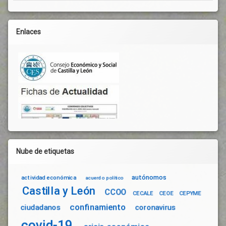
Enlaces
Nube de etiquetas
autónomos
actividad económica
acuerdo político
Castilla y León
CCOO
CECALE
CEOE
CEPYME
confinamiento
ciudadanos
coronavirus
covid-19