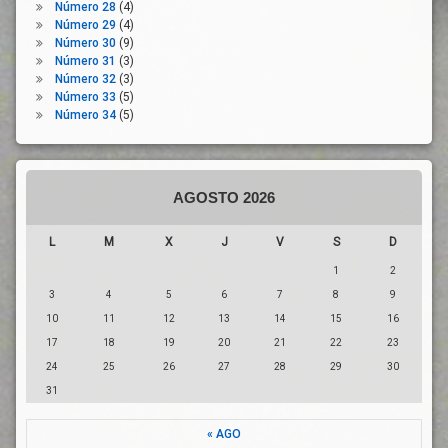
Número 28
(4)
Temporalidad
Economica
Número 29
(4)
Trabajadores
Reducción
Número 30
(9)
De
Número 31
(3)
Trabajadores
Jornada
Número 32
(3)
Vulnerables
Número 33
(5)
Seguridad
Trabajo
Número 34
(5)
Social
Unión
Suspensión
Europea
De Contrato
De Trabajo
AGOSTO 2026
Trtabajadores
UGT
L
M
X
J
V
S
D
1
2
3
4
5
6
7
8
9
10
11
12
13
14
15
16
17
18
19
20
21
22
23
24
25
26
27
28
29
30
31
« AGO