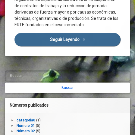
Estados
Sanitaria
de contratos de trabajo y la reducción de jornada
Unidos
Derechos
derivadas de fuerza mayor o por causas económicas,
Género
Desempleo
técnicas, organizativas o de producción. Se trata de los
Gran
ERTE fundados en el cese inmediato …
Despido
Recesión
Emergencia
Impacto
Sanitaria
Seguir Leyendo
La Importancia De La Prórro
Económico
Empleo
Ingreso
Empresas
Mínimo
Vital
ERTE
Ingresos
Estado
Buscar:
Barra
De
Inmigrante
Alarma
lateral
Manufacturas
Estatuto De
Mortalidad
derecha
Los
Pandemia
Trabajadores
Números publicados
Personas
Fijos-
Discontinuos
Mayores
Población
Fuerza
categoría0
(1)
Mayor
Inactiva
Número 01
(5)
Número 02
(5)
Gobierno
Política