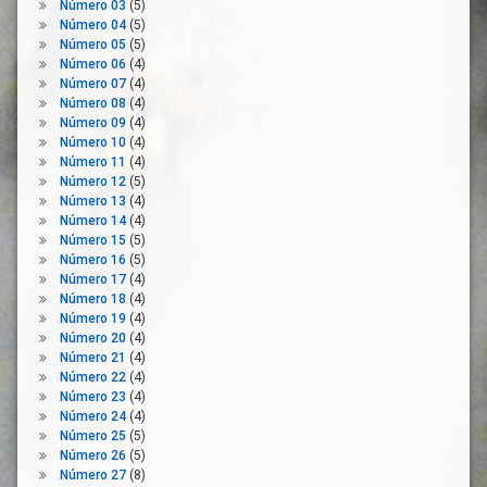
Número 03
(5)
Económica
Liquidez
Número 04
(5)
Prestación
Número 05
(5)
Medidas
Sanitaria
Número 06
(4)
Protectoras
Número 07
(4)
Profesionales
Medidas
Número 08
(4)
De La Salud
Sociales
Número 09
(4)
Redistribución
Número 10
(4)
Medidas
Número 11
(4)
Remuneración
Urgentes
Número 12
(5)
Renta
Normalidad
Número 13
(4)
Número 14
(4)
Riqueza
Normativa
Número 15
(5)
Salario
Pandemia
Número 16
(5)
Plantilla
Sector
Número 17
(4)
Limpieza
Número 18
(4)
Prestación
Número 19
(4)
Sectores
Prórroga
Número 20
(4)
Económicos
Número 21
(4)
Protección
Servicios
Número 22
(4)
Por
Número 23
(4)
Desempleo
Sistema
Número 24
(4)
Nacional
Reactivación
Número 25
(5)
De Salud
Económica
Número 26
(5)
Teletrabajo
Número 27
(8)
Recuperación