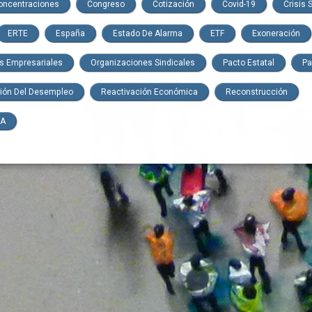
oncentraciones
Congreso
Cotización
Covid-19
Crisis 
ERTE
España
Estado De Alarma
ETF
Exoneración
s Empresariales
Organizaciones Sindicales
Pacto Estatal
Pa
ción Del Desempleo
Reactivación Económica
Reconstrucción
TA