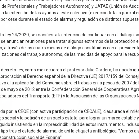
 de Profesionales y Trabajadores Autónomos) y UATAE (Unión de Asoc
a extensión de las ayudas a este colectivo (exención total o parcial en
 por cese durante el estado de alarma y regulación de distintos supuest
o-ley 24/2020, se manifiesta la intención de continuar con el diálogo so
; se anuncian reuniones para tratar algunos extremos de la protección e
 a través de las cuatro mesas de diálogo constituidas con el president
nizaciones del trabajo autónomo, de las medidas de apoyo para la recup
l decreto-ley, como me recuerda el profesor Julio Cordero, ha nacido ig
ncorporación al Derecho español de la Directiva (UE) 2017/159 del Consej
ivo a la aplicación del Convenio sobre el trabajo en la pesca de 2007 de 
21 de mayo de 2012 entre la Confederación General de Cooperativas Agra
bajadores del Transporte (ETF) y la Asociación de las Organizaciones 
da por la CEOE (con activa participación de CECALE), clausurada el mié
o social y la petición de un pacto estatal para lograr un marco estable 
uido insistiendo en la imprescindibilidad de estos instrumentos, incluso
po tras el estado de alarma, de ahí la etiqueta anfibológica “Vamos a sa
reconstrucción social de España”.