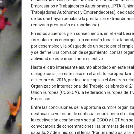
Empresarios y Trabajadores Autónomos), UPTA (Unión
Trabajadores Autónomos y Emprendedores), dedicado a l
de los que hayan percibido la prestación extraordinaria
renovada prestación extraordinaria).
En estos acuerdos y, en consecuencia, en el Real Decret
formulan más encargos a la comisión tripartita laboral
por desempleo y la búsqueda de un pacto por el empleo,
y se define una comisión de seguimiento, con las orga
actividad de este importante colectivo.
Hasta el otro interesante asunto abordado en este rea
diálogo social, en este caso en el ámbito europeo: la i
diciembre de 2016, por la que se aplica el Acuerdo relat
Organización Internacional del Trabajo, celebrado el 
Unión Europea (COGECA), la Federación Europea de Tra
Empresas.
Entre las conclusiones de la oportuna cumbre organiza
destacan su voluntad de continuar impulsando el diálog
la reactivación económica y social. CCOO y UGT han seg
convocatoria de concentraciones, las primeras de este ti
sábado, 27 de junio, con el lema “Por un pacto para la 