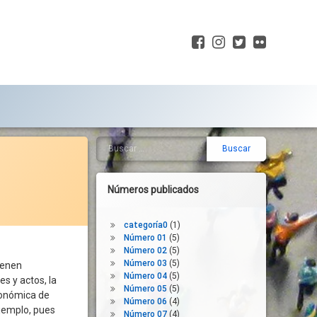
Facebook
Instagram
Twitter
Flickr
Buscar:
Barra
lateral
derecha
Números publicados
categoría0
(1)
Número 01
(5)
Número 02
(5)
Número 03
(5)
ienen
Número 04
(5)
s y actos, la
Número 05
(5)
conómica de
Número 06
(4)
jemplo, pues
Número 07
(4)