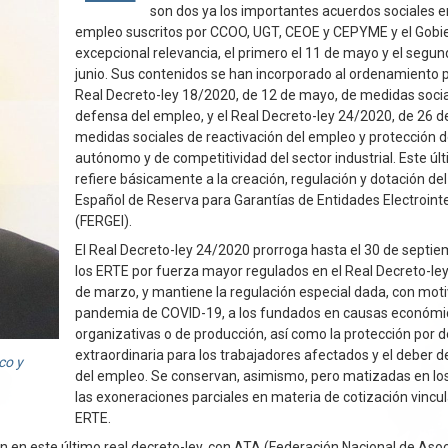
son dos ya los importantes acuerdos sociales e
empleo suscritos por CCOO, UGT, CEOE y CEPYME y el Gobie
excepcional relevancia, el primero el 11 de mayo y el segun
junio. Sus contenidos se han incorporado al ordenamiento p
Real Decreto-ley 18/2020, de 12 de mayo, de medidas soci
defensa del empleo, y el Real Decreto-ley 24/2020, de 26 de
medidas sociales de reactivación del empleo y protección d
autónomo y de competitividad del sector industrial. Este últ
refiere básicamente a la creación, regulación y dotación de
Español de Reserva para Garantías de Entidades Electroint
(FERGEI).
El Real Decreto-ley 24/2020 prorroga hasta el 30 de septi
los ERTE por fuerza mayor regulados en el Real Decreto-le
de marzo, y mantiene la regulación especial dada, con moti
pandemia de COVID-19, a los fundados en causas económic
organizativas o de producción, así como la protección por
extraordinaria para los trabajadores afectados y el deber 
co y
del empleo. Se conservan, asimismo, pero matizadas en los
las exoneraciones parciales en materia de cotización vincu
ERTE.
 en este último real decreto-ley, con ATA (Federación Nacional de Aso