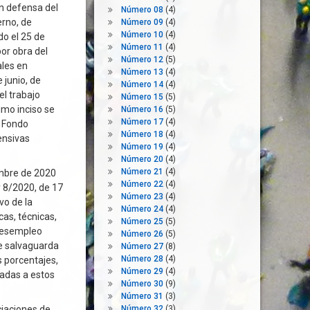
n defensa del
Número 08
(4)
rno, de
Número 09
(4)
Número 10
(4)
do el 25 de
Número 11
(4)
or obra del
Número 12
(5)
ales en
Número 13
(4)
 junio, de
Número 14
(4)
el trabajo
Número 15
(5)
imo inciso se
Número 16
(5)
Número 17
(4)
l Fondo
Número 18
(4)
ensivas
Número 19
(4)
Número 20
(4)
Número 21
(4)
embre de 2020
Número 22
(4)
y 8/2020, de 17
Número 23
(4)
vo de la
Número 24
(4)
as, técnicas,
Número 25
(5)
 desempleo
Número 26
(5)
de salvaguarda
Número 27
(8)
Número 28
(4)
 porcentajes,
Número 29
(4)
ladas a estos
Número 30
(9)
Número 31
(3)
ciaciones de
Número 32
(3)