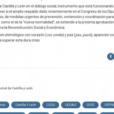
Castilla y León en el diálogo social, instrumento que está funcionando 
 A ver si el amplio respaldo dado recientemente en el Congreso de los Dip
nio, de medidas urgentes de prevención, contención y coordinación para
o como el de la “nueva normalidad”, se extiende a la próxima aprobación
ra la Reconstrucción Social y Económica.
gen etimológico con corazón (
cor, cordis
) y paz (
pax, pacis
), aparecen c
superar esta dura crisis.
F
cial de Castilla y León
mos
Castilla Y León
CCOO
CECALE
CEOE
CEPY