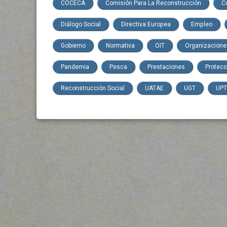
COCECA
Comisión Para La Reconstrucción
C
Diálogo Social
Directiva Europea
Empleo
Gobierno
Normativa
OIT
Organizacione
Pandemia
Pesca
Prestaciones
Protec
Reconstrucción Social
UATAE
UGT
UP