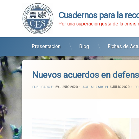
Cuadernos para la rec
Por una superación justa de la crisis
Presentación
Blog
Fichas de Act
Ir
al
contenido
Nuevos acuerdos en defensa
PUBLICADO EL
29 JUNIO 2020
ACTUALIZADO EL
6 JULIO 2020
PO