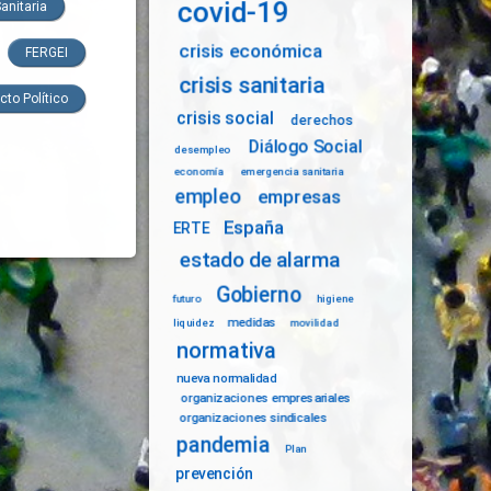
covid-19
Sanitaria
crisis económica
FERGEI
crisis sanitaria
cto Político
crisis social
derechos
Diálogo Social
desempleo
economía
emergencia sanitaria
empleo
empresas
España
ERTE
estado de alarma
Gobierno
futuro
higiene
medidas
liquidez
movilidad
normativa
nueva normalidad
organizaciones empresariales
organizaciones sindicales
pandemia
Plan
prevención