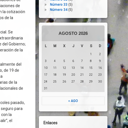
Número 33
(5)
iaciones de
Número 34
(5)
 la cotización
os de la
cial. Se
AGOSTO 2026
xtraordinaria
e del Gobierno;
L
M
X
J
V
S
D
eración de la
1
2
3
4
5
6
7
8
9
ualmente del
10
11
12
13
14
15
16
o, de 19 de
17
18
19
20
21
22
23
la
rias de la
24
25
26
27
28
29
30
Nacionales de
31
« AGO
rcoles pasado,
y seguro para
 con la
lir”, el
Enlaces