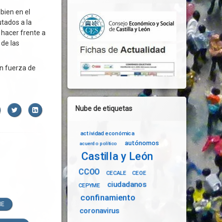
bien en el
utados a la
 hacer frente a
 de las
on fuerza de
Nube de etiquetas
acebook
Twitter
LinkedIn
actividad económica
autónomos
acuerdo político
Castilla y León
CCOO
CECALE
CEOE
ciudadanos
CEPYME
confinamiento
ME
coronavirus