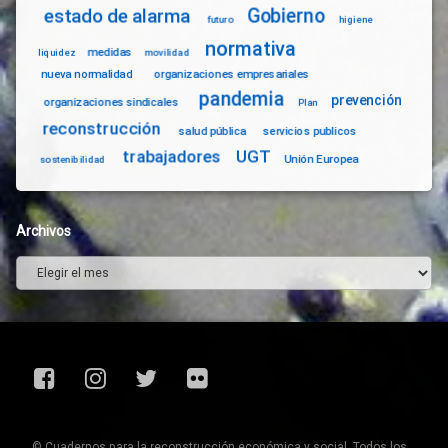
Gobierno
estado de alarma
futuro
higiene
normativa
medidas
liquidez
movilidad
nueva normalidad
organizaciones empresariales
pandemia
prevención
organizaciones sindicales
Plan
reconstrucción
salud pública
servicios publicos
trabajadores
UGT
Unión Europea
sostenibilidad
Archivos
Archivos
Facebook
Instagram
Twitter
Flickr
© Cuadernos para la reconstrucción económica y social. Todos los