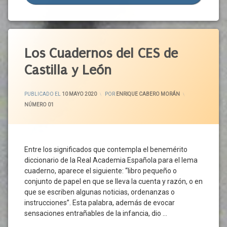
De
Rural
Soledad
Sostenibilidad
Alarma
Salario
Tejido
Vida
Estado
Comunitaria
Empresarial
Sector
Del
Etiquetado
Agrario
Bienestar
UGT
Vida
Agenda
Los Cuadernos del CES de
Social
Sector
Mercado
2030
Estratégico
Laboral
Castilla y León
Alerta
Seguridad
Política
Sanitaria
Alimentaria
Fiscal
ACTUALIZADO EL
18 MAYO 2020
Blog
PUBLICADO EL
10 MAYO 2020
POR
ENRIQUE CABERO MORÁN
Servicios
Presupuestos
CATEGORÍAS:
NÚMERO 01
Castilla
Publicos
Reconstrucción
Y León
Sostenibilidad
Redes De
Ciudadanos
Trabajo
Protección
Coronavirus
Con
Renta
Entre los significados que contempla el benemérito
Derechos
Covid-
Mínima
diccionario de la Real Academia Española para el lema
Transformación
19
Servicios
cuaderno, aparece el siguiente: “libro pequeño o
CRES
Unión
Publicos
conjunto de papel en que se lleva la cuenta y razón, o en
Europea
Crisis
que se escriben algunas noticias, ordenanzas o
Sindicato
Económica
instrucciones”. Esta palabra, además de evocar
Suelo
Crisis
sensaciones entrañables de la infancia, dio …
De
Sanitaria
Gasto