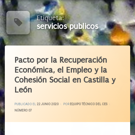
Etiqueta:
servicios publicos
Etiquetado
Atención
Pacto por la Recuperación
Residencial
Económica, el Empleo y la
Autónomos
Cohesión Social en Castilla y
Blog
Castilla
León
Y León
CES
ACTUALIZADO EL
29 JUNIO 2020
PUBLICADO EL
22 JUNIO 2020
POR
EQUIPO TÉCNICO DEL CES
Ciudadanos
CATEGORÍAS:
NÚMERO 07
Concordia
Covid-
19