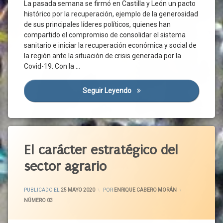
Crisis
La pasada semana se firmó en Castilla y León un pacto
Económica
histórico por la recuperación, ejemplo de la generosidad
Crisis
de sus principales líderes políticos, quienes han
Sanitaria
compartido el compromiso de consolidar el sistema
sanitario e iniciar la recuperación económica y social de
Cs
la región ante la situación de crisis generada por la
Dependencia
Covid-19. Con la …
Diálogo
Diálogo
Seguir Leyendo
Pacto Por La Recuperación E
Social
Educación
Ejemplaridad
Etiquetado
Ejemplo
Empleo
Abastecimiento
El carácter estratégico del
Empresas
Agenda
sector agrario
2030
España
Alimentación
Futuro
ACTUALIZADO EL
1 JUNIO 2020
Sana
PUBLICADO EL
25 MAYO 2020
POR
ENRIQUE CABERO MORÁN
Gobierno
CATEGORÍAS:
NÚMERO 03
Alimentos
Grupos
Alimentos
Parlamentarios