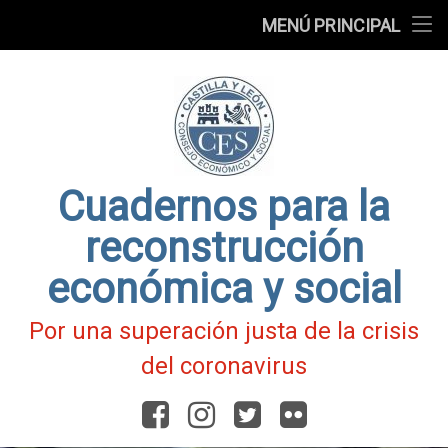
Presentación
MENÚ PRINCIPAL
Ir
Blog
al
contenido
Fichas
de
Actualidad
Covid-
19
Cuadernos para la
reconstrucción
económica y social
Por una superación justa de la crisis
del coronavirus
Facebook
Instagram
Twitter
Flickr