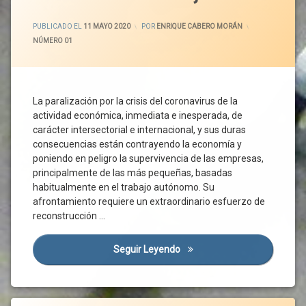
Formación
CCOO
Economía
Gastronomía
CECALE
ACTUALIZADO EL
18 MAYO 2020
Familiar
PUBLICADO EL
11 MAYO 2020
POR
ENRIQUE CABERO MORÁN
I+D+i
Cortes
CATEGORÍAS:
NÚMERO 01
Enfermedad
De
Industria
Mental
Castilla
Agroalimentaria
Entorno
Y León
Innovación
Social
Covid-
La paralización por la crisis del coronavirus de la
Jóvenes
Familia
19
actividad económica, inmediata e inesperada, de
Medio
Gobierno
Crisis
carácter intersectorial e internacional, y sus duras
Ambiente
Económica
IMV
consecuencias están contrayendo la economía y
Mercado
Crisis
Ingreso
poniendo en peligro la supervivencia de las empresas,
Mayorista
Social
Mínimo
principalmente de las más pequeñas, basadas
Mercado
Vital
Desempleo
habitualmente en el trabajo autónomo. Su
Minorista
Inserción
Diálogo
afrontamiento requiere un extraordinario esfuerzo de
Modelo
Social
Social
reconstrucción …
Productivo
Integración
ERTE
Mujeres
Mercado
España
Seguir Leyendo
El Diálogo Social Como Inst
Naciones
Laboral
Estado
Unidas
Pobreza
De
Naturaleza
Alarma
Pobreza
Etiquetado