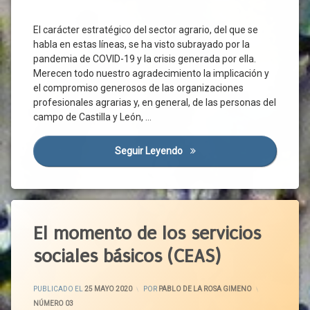
De
Junta
Calidad
El carácter estratégico del sector agrario, del que se
Micropymes
Apoyo
habla en estas líneas, se ha visto subrayado por la
Público
Pacto
pandemia de COVID-19 y la crisis generada por ella.
Político
Banda
Merecen todo nuestro agradecimiento la implicación y
Ancha
Partidos
el compromiso generosos de las organizaciones
Políticos
Calidad
profesionales agrarias y, en general, de las personas del
De
Política
campo de Castilla y León, …
Vida
Útil
Campo
Por
Seguir Leyendo
El Carácter Estratégico Del S
Ávila
Castilla
Y León
PP
CES
Presupuestos
Comisión
Promoción
Etiquetado
Europea
Industrial
Abandono
El momento de los servicios
Covid-
PSOE
Aislamiento
19
sociales básicos (CEAS)
Rebrote
Cuidado
Atención
Recuperación
Domiciliaria
De La
ACTUALIZADO EL
25 MAYO 2020
Economica
Tierra
PUBLICADO EL
25 MAYO 2020
POR
PABLO DE LA ROSA GIMENO
Atención
Recuperacion
CATEGORÍAS:
NÚMERO 03
Personal
De La