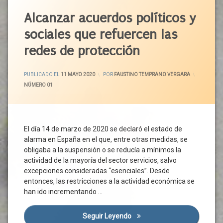
OPAS
Severa
Europa
Organizaciones
Acuerdo
Prestaciones
Alcanzar acuerdos políticos y
Gobierno
Profesionales
Político
Sociales
Grupo
sociales que refuercen las
Agrarias
Castilla
Recursos
De
PAC
Y León
Comunitarios
Enlace
redes de protección
Pacto
Cohesión
Relaciones
Liquidez
Verde
Social
Sociales
ACTUALIZADO EL
18 MAYO 2020
Medidas
Europeo
PUBLICADO EL
11 MAYO 2020
POR
FAUSTINO TEMPRANO VERGARA
Covid-
Renta
Nueva
CATEGORÍAS:
NÚMERO 01
Política
19
Mínima
Normalidad
Activa
Crisis
Servicios
De
OPAS
Económica
Publicos
Empleo
Organizaciones
Crisis
Servicios
Precios
El día 14 de marzo de 2020 se declaró el estado de
De
Sanitaria
Sociales
Agrarios
Consumidores
alarma en España en el que, entre otras medidas, se
Crisis
Servicios
Productividad
obligaba a la suspensión o se reducía a mínimos la
Plan
Social
Sociales
Estratégico
actividad de la mayoría del sector servicios, salvo
Progreso
Básicos
Desescalada
excepciones consideradas “esenciales”. Desde
Protección
Reconocimiento
Sistema
Diálogo
entonces, las restricciones a la actividad económica se
Social
Sanitario
Reconstrucción
Social
han ido incrementando …
Reconstrucción
Situación
Renta
ERTE
Servicios
De
Rentabilidad
Estado
Seguir Leyendo
Alcanzar Acuerdos Políticos
Publicos
Riesgo