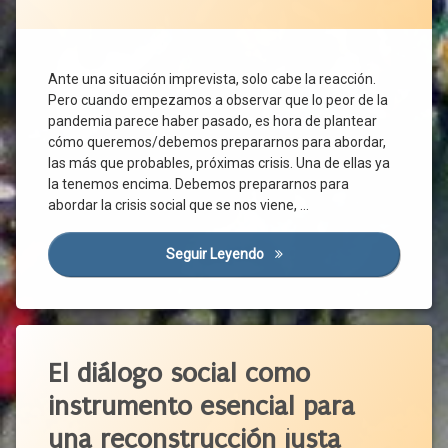
Social
Granja
Atención
A La
Renta
Primaria
Mesa
Garantizada
Atención
De
Desarrollo
Ante una situación imprevista, solo cabe la reacción.
Profesional
Ciudadanía
Rural
Pero cuando empezamos a observar que lo peor de la
Brecha
Servicios
Desinfección
pandemia parece haber pasado, es hora de plantear
Tecnológica
Publicos
cómo queremos/debemos prepararnos para abordar,
Despoblación
Calidad
Trabajadores
las más que probables, próximas crisis. Una de ellas ya
Distribución
De
la tenemos encima. Debemos prepararnos para
Transación
Vida
Ecosistema
abordar la crisis social que se nos viene, …
Unidas
Cartera
Elaboración
Podemos
De
Artesanal
Servicios
Seguir Leyendo
El Momento De Los Servicios
UPL
Emigración
CCAA
Vivienda
Emprendimiento
CEAS
Vox
Estrategia
Covid-
Etiquetado
Factores
19
De
Acuerdo
El diálogo social como
Crisis
Producción
Político
Social
instrumento esencial para
Financiación
Castilla
Dependencia
Pública
Y León
una reconstrucción justa
Discapacidad