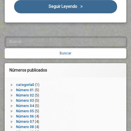
Crisis
UGT
Seguir Leyendo
Los Cuadernos Del CES De Ca
Social
Cuadernos
Derechos
Diálogo
Social
Buscar:
Barra
Economía
lateral
Estado
derecha
Del
Bienestar
Números publicados
Evaluación
Luto
categoría0
(1)
Mercado
Número 01
(5)
Laboral
Número 02
(5)
ODS
Número 03
(5)
Número 04
(5)
Pacto
Número 05
(5)
Verde
Número 06
(4)
Europeo
Número 07
(4)
Participación
Número 08
(4)