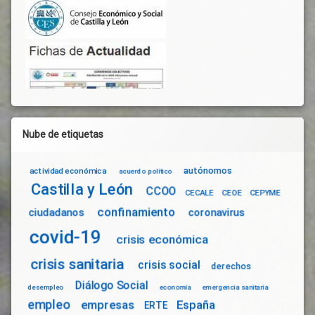
Nube de etiquetas
autónomos
actividad económica
acuerdo político
Castilla y León
CCOO
CECALE
CEOE
CEPYME
confinamiento
ciudadanos
coronavirus
covid-19
crisis económica
crisis sanitaria
crisis social
derechos
Diálogo Social
desempleo
economía
emergencia sanitaria
empleo
empresas
España
ERTE