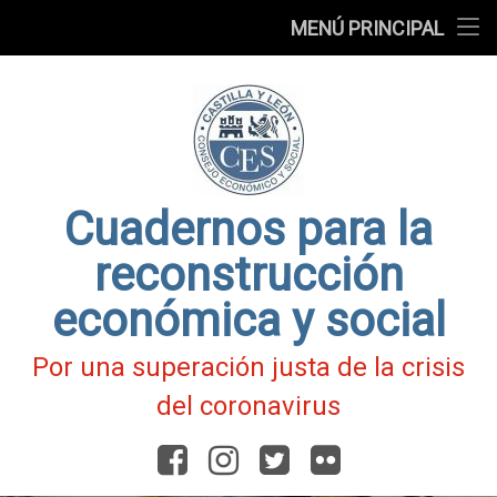
Presentación
MENÚ PRINCIPAL
Ir
Blog
al
contenido
Fichas
de
Actualidad
Covid-
19
Cuadernos para la
reconstrucción
económica y social
Por una superación justa de la crisis
del coronavirus
Facebook
Instagram
Twitter
Flickr