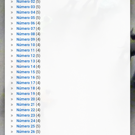
Número 02
(5)
Empresariales
Número 03
(5)
Organizaciones
Número 04
(5)
Sindicales
Número 05
(5)
Número 06
(4)
Pacto De
Número 07
(4)
Recuperación
Número 08
(4)
Pacto
Número 09
(4)
Verde
Número 10
(4)
Europeo
Número 11
(4)
Número 12
(5)
Personas
Número 13
(4)
Vulnerables
Número 14
(4)
Plan
Número 15
(5)
Número 16
(5)
Reconstrucción
Número 17
(4)
Recuperación
Número 18
(4)
Economica
Número 19
(4)
Sectores
Número 20
(4)
Económicos
Número 21
(4)
Número 22
(4)
Trabajadores
Número 23
(4)
Tripartismo
Número 24
(4)
Número 25
(5)
UGT
Número 26
(5)