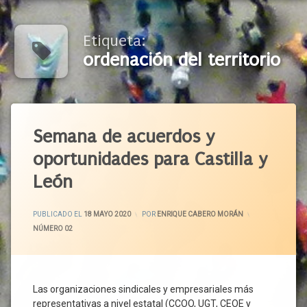
Etiqueta:
ordenación del territorio
Etiquetado
Acuerdo
Semana de acuerdos y
Político
oportunidades para Castilla y
Agenda
2030
León
Castilla
Y León
ACTUALIZADO EL
24 MAYO 2020
PUBLICADO EL
18 MAYO 2020
POR
ENRIQUE CABERO MORÁN
CCOO
CATEGORÍAS:
NÚMERO 02
CECALE
CEOE
CEPYME
Las organizaciones sindicales y empresariales más
Consejo
representativas a nivel estatal (CCOO, UGT, CEOE y
Del