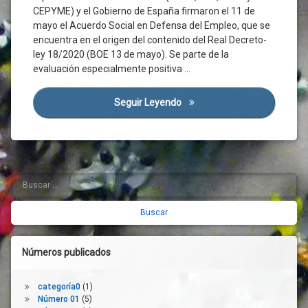
Dialogo
CEPYME) y el Gobierno de España firmaron el 11 de
Social
mayo el Acuerdo Social en Defensa del Empleo, que se
encuentra en el origen del contenido del Real Decreto-
Coronavirus
ley 18/2020 (BOE 13 de mayo). Se parte de la
Corredor
evaluación especialmente positiva …
Atlántico
Covid-
19
Seguir Leyendo
Semana De Acuerdos Y Oport
Cultura
Desconfinamiento
Empleo
Empresas
Buscar:
Barra
ERTE
lateral
Familias
derecha
Gobierno
Normativa
Números publicados
Ordenación
Del
Territorio
categoría0
(1)
Número 01
(5)
Organizaciones