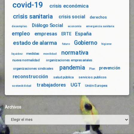
covid-19
crisis económica
crisis sanitaria
crisis social
derechos
Diálogo Social
desempleo
economía
emergencia sanitaria
empleo
empresas
España
ERTE
Gobierno
estado de alarma
futuro
higiene
normativa
medidas
liquidez
movilidad
nueva normalidad
organizaciones empresariales
pandemia
prevención
organizaciones sindicales
Plan
reconstrucción
salud pública
servicios publicos
trabajadores
UGT
Unión Europea
sostenibilidad
Archivos
Archivos