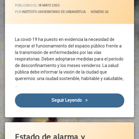
Nacional
Sanidad
Lavado
Campaña
ACTUALIZADO EL
19 MAYO 2020
PUBLICADO EL
18 MAYO 2020
De Salud
De
Servicios
Circulación
POR
INSTITUTO UNIVERSITARIO DE URBANÍSTICA
CATEGORÍAS:
NÚMERO 02
Manos
Sistema
Públicos
Ciudad
Sanitario
Limpieza
Suelo
Ciudadanos
Sociosanitario
Mascarilla
Territorio
Covid-
Terrorismo
Medio
La covid-19 ha puesto en evidencia la necesidad de
Transporte
19
Domestico
mejorar el funcionamiento del espacio público frente a
Urbanismo
Desconfinamiento
Morbilidad
la transmisión de enfermedades por las vías
Vida
Desinfección
respiratorias. Deben adoptarse medidas para el período
Mortalidad
Saludable
de desconfinamiento y los meses venideros. La salud
Distancia
Movilidad
Vivienda
Interpersonal
pública debe informar la visión de la ciudad que
Mutua
queremos: una ciudad sostenible, habitable y saludable,
Economía
Normativa
…
Enfermedad
Pandemia
Entorno
Seguir Leyendo
Adecuar El Viario Y Los Esp
Personas
Comunitario
Práctica
Entorno
Médica
Saludable
Praxis
Espacio
Etiquetado
Profesional
Público
Actividad
Estado de alarma y
Prevención
Espacio