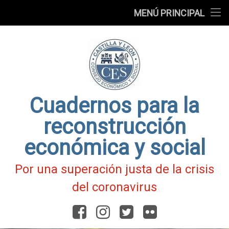
Presentación
MENÚ PRINCIPAL
Ir
Blog
al
contenido
Fichas
de
Actualidad
Covid-
19
Cuadernos para la
reconstrucción
económica y social
Por una superación justa de la crisis
del coronavirus
Facebook
Instagram
Twitter
Flickr