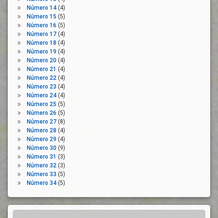
Nueva
Número 14
(4)
Normalidad
Número 15
(5)
Número 16
(5)
Organizaciones
Número 17
(4)
Empresariales
Número 18
(4)
Organizaciones
Número 19
(4)
Sindicales
Número 20
(4)
Número 21
(4)
Plan
Número 22
(4)
Prevención
Número 23
(4)
Número 24
(4)
Prórroga
Número 25
(5)
Reactivación
Número 26
(5)
Número 27
(8)
Rebrote
Número 28
(4)
Recuperación
Número 29
(4)
Economica
Número 30
(9)
Sistema
Número 31
(3)
De
Número 32
(3)
Salud
Número 33
(5)
Número 34
(5)
Tejido
Empresarial
UGT