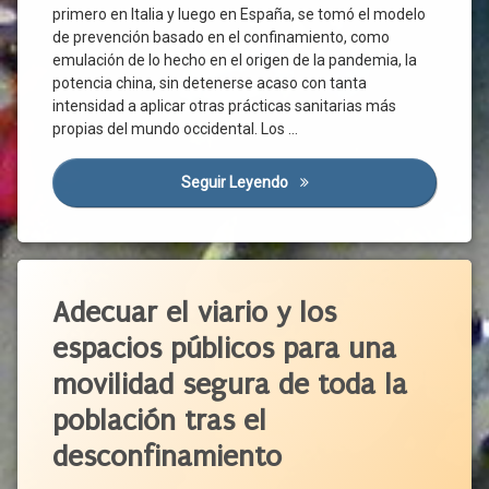
Sanitaria
Verde
primero en Italia y luego en España, se tomó el modelo
Covid-
Prevención
de prevención basado en el confinamiento, como
Financiación
19
emulación de lo hecho en el origen de la pandemia, la
Progreso
Pública
Desconfinamiento
potencia china, sin detenerse acaso con tanta
Protección
Higiene
Desinfección
intensidad a aplicar otras prácticas sanitarias más
De La
Inversión
propias del mundo occidental. Los …
Desinfectante
Salud
Pública
Protección
Directiva
Medio
De La Vida
Europea
Seguir Leyendo
La Pandemia Causada Por El
Ambiente
Rebrote
Distanciamiento
Movilidad
Social
Reconstrucción
Pandemia
Empresas
Recursos
Etiquetado
Plan
Económicos
Epidemiología
Urbanístico
Aceras
Adecuar el viario y los
Responsabilidad
Filtro
Población
Autobús
Riesgos
Franja
espacios públicos para una
Política
Horaria
Automóvil
Salud
Recursos
movilidad segura de toda la
HEPA
Ayuntamiento
Públicos
Salud
población tras el
Pública
Higiene
Bicicleta
Salud
Seguridad
HVAC
Calles
desconfinamiento
Salud
Pública
Infección
Sistema
Calzada