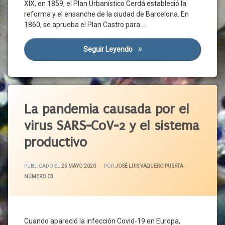
Crisis
XIX, en 1859, el Plan Urbanístico Cerdá estableció la
Sanitaria
Estado
reforma y el ensanche de la ciudad de Barcelona. En
Social Y
Crisis
1860, se aprueba el Plan Castro para …
Democrático
Social
Higiene
Cultura
Seguir Leyendo
La Gestión De La Ciudad
Igualdad
Desarrollo
Iniciativa
Económico
Pública
Desarrollo
Etiquetado
Libertad
Social
Mascarilla
Desigualdad
Actuaciones
La pandemia causada por el
Coercitivas
Dinamización
Nueva
virus SARS-CoV-2 y el sistema
Normalidad
Económica
Administración
Sanitaria
productivo
Organizaciones
Empleo
Empresariales
Aire
Emprendedores
Organizaciones
Aislamiento
ACTUALIZADO EL
25 MAYO 2020
Empresas
PUBLICADO EL
25 MAYO 2020
POR
JOSÉ LUIS VAQUERO PUERTA
Sindicales
Ambiente
CATEGORÍAS:
NÚMERO 03
Empresas
Organizaciones
Exterior
Concesionarias
Sociales
Confinamiento
Espacio
Pandemia
Público
Contagio
Política
Cuando apareció la infección Covid-19 en Europa,
Espacio
Controles