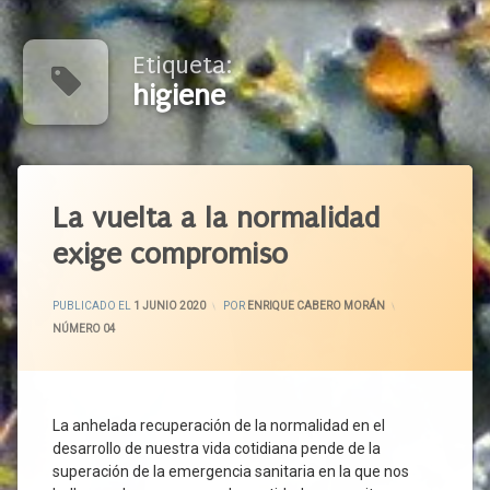
Etiqueta:
higiene
Etiquetado
Acceso
La vuelta a la normalidad
Universal
exige compromiso
Actividad
Económica
ACTUALIZADO EL
8 JUNIO 2020
Actividad
PUBLICADO EL
1 JUNIO 2020
POR
ENRIQUE CABERO MORÁN
Empresarial
CATEGORÍAS:
NÚMERO 04
Atención
Sanitaria
Bienestar
La anhelada recuperación de la normalidad en el
Compromiso
desarrollo de nuestra vida cotidiana pende de la
Constitucion
superación de la emergencia sanitaria en la que nos
Contagio