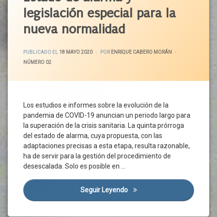
Económica
Urbano
Recinto
legislación especial para la
Acuerdo
Habitabilidad
Recursos
Social
nueva normalidad
Sanitarios
Higiene
Castilla
Repercusión
Horarios
Y León
ACTUALIZADO EL
19 MAYO 2020
Económica
Comerciales
PUBLICADO EL
18 MAYO 2020
POR
ENRIQUE CABERO MORÁN
CCAA
Riesgo
CATEGORÍAS:
NÚMERO 02
Jornada
CCOO
Flexible
Riesgo
CEOE
Biológico
Limpieza
CEPYME
Riesgo
Medidas
Los estudios e informes sobre la evolución de la
Laboral
Confinamiento
Mobiliario
pandemia de COVID-19 anuncian un periodo largo para
Salud
Urbano
Coronavirus
la superación de la crisis sanitaria. La quinta prórroga
Laboral
Movilidad
Covid-
del estado de alarma, cuya propuesta, con las
SARS-
19
Peatones
adaptaciones precisas a esta etapa, resulta razonable,
CoV-2
Crisis
ha de servir para la gestión del procedimiento de
Personas
Seguridad
Sanitaria
desescalada. Solo es posible en …
PGOU
Seguridad
Derechos
PMUS
Ambiental
Desescalada
Seguir Leyendo
Estado De Alarma Y Legislac
Prevención
Seguridad
Distanciamiento
En El
Proxemia
Social
Trabajo