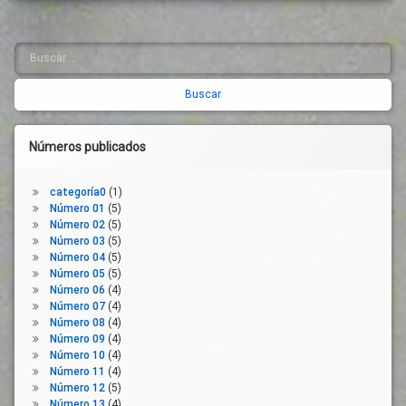
Reconstrucción
Emergencia
Servicios
Sanitaria
Salud
De
Pública
Prevención
Empleo
Buscar:
Barra
De
Semáforos
Empresas
lateral
Riesgos
Sostenibilidad
Estado
Laborales
derecha
De
Terrazas
Trabajo
Alarma
Tráfico
Números publicados
Gobernanza
Transporte
Gobierno
Urbanismo
categoría0
(1)
Higiene
Número 01
(5)
Vida
Junta
Número 02
(5)
Social
Número 03
(5)
Legislación
Número 04
(5)
Ley
Número 05
(5)
Orgánica
Número 06
(4)
Número 07
(4)
Libre
Número 08
(4)
Circulación
Número 09
(4)
Medidas
Número 10
(4)
Número 11
(4)
Movilidad
Número 12
(5)
Normativa
Número 13
(4)