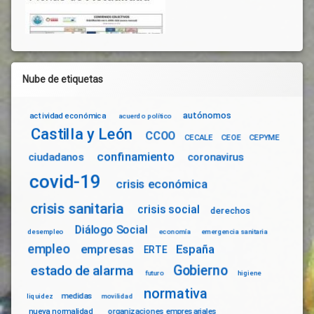
Nube de etiquetas
autónomos
actividad económica
acuerdo político
Castilla y León
CCOO
CECALE
CEOE
CEPYME
confinamiento
ciudadanos
coronavirus
covid-19
crisis económica
crisis sanitaria
crisis social
derechos
Diálogo Social
desempleo
economía
emergencia sanitaria
empleo
empresas
España
ERTE
Gobierno
estado de alarma
futuro
higiene
normativa
medidas
liquidez
movilidad
nueva normalidad
organizaciones empresariales