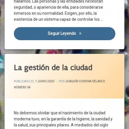
hallamos. Las personas y las entidades necesitan
Coronavirus
seguridad, o apariencia de ella, para considerarse
inmersos en su normalidad. Exigen, por ello, la
Covid-
19
existencia de un sistema capaz de controlar los …
Crisis
Económica
Seguir Leyendo
La Vuelta A La Normalidad 
Crisis
Social
Derecho
Etiquetado
A La
Salud
Administración
La gestión de la ciudad
Derecho
Ayuntamiento
A La
ACTUALIZADO EL
2 JUNIO 2020
CCAA
Vida
PUBLICADO EL
1 JUNIO 2020
POR
JOAQUÍN CORONA VELASCO
Derechos
Ciudad
CATEGORÍAS:
NÚMERO 04
Desescalada
Ciudadanos
Distanciamiento
Contaminación
Social
Conviviencia
No debemos olvidar que el nacimiento de la ciudad
Economía
Covid-
moderna tuvo, en la garantía de la higiene, la sanidad y
Emergencia
19
la salud, sus principales pilares. A mediados del siglo
Sanitaria