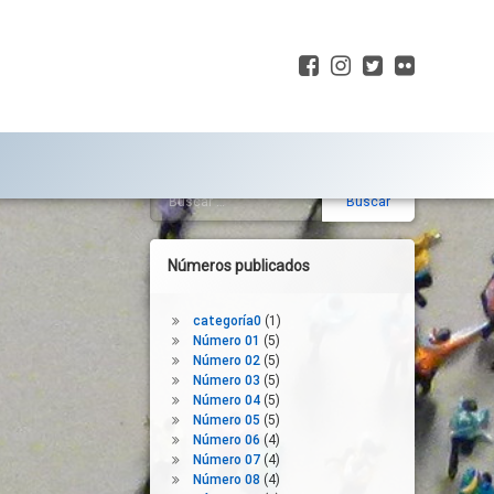
Facebook
Instagram
Twitter
Flickr
Buscar:
Barra
lateral
derecha
Números publicados
categoría0
(1)
Número 01
(5)
Número 02
(5)
Número 03
(5)
Número 04
(5)
Número 05
(5)
Número 06
(4)
Número 07
(4)
Número 08
(4)