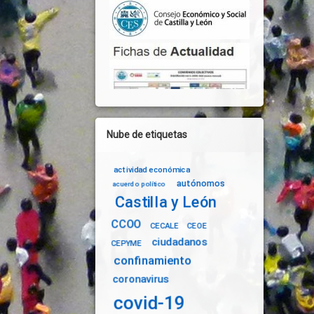
Nube de etiquetas
actividad económica
autónomos
acuerdo político
Castilla y León
CCOO
CECALE
CEOE
ciudadanos
CEPYME
confinamiento
coronavirus
covid-19