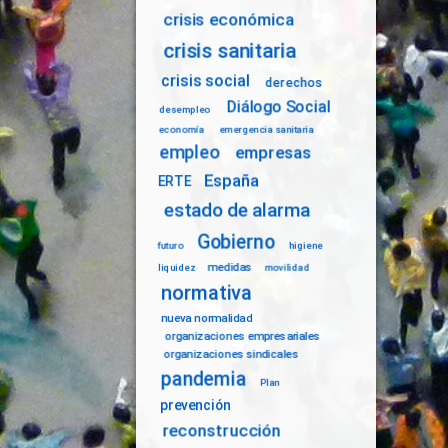
crisis económica
crisis sanitaria
crisis social
derechos
Diálogo Social
desempleo
economía
emergencia sanitaria
empleo
empresas
España
ERTE
estado de alarma
Gobierno
futuro
higiene
medidas
liquidez
movilidad
normativa
nueva normalidad
organizaciones empresariales
organizaciones sindicales
pandemia
Plan
prevención
reconstrucción