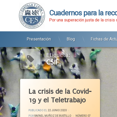
Cuadernos para la rec
Por una superación justa de la crisis
Presentación
Blog
Fichas de Act
Ir
al
contenido
Etiqueta:
CSIF
Etiquetado
Actividad Económica
La crisis de la Covid-
Actividad Productiva
19 y el Teletrabajo
Administración General
Centro De Trabajo
ACTUALIZADO EL
29 JUNIO 2020
PUBLICADO EL
22 JUNIO 2020
Confinamiento
POR
RAFAEL MUÑOZ DE BUSTILLO
CATEGORÍAS:
NÚMERO 07