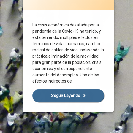
Covid-19
Crisis Económica
CSIF
La crisis económica desatada por la
Distanciamiento Social
pandemia de la Covid-19 ha tenido, y
Efecto Mateo Digital
está teniendo, múltiples efectos en
Encuesta
términos de vidas humanas, cambio
radical de estilos de vida, incluyendo la
España
práctica eliminación de la movilidad
Estructura Productiva
para gran parte de la población, crisis
Estudio
económica y el correspondiente
Eurofound
aumento del desempleo. Uno de los
efectos indirectos de …
Europa
FMI
Seguir Leyendo
La Crisis De La Covid-19 Y E
Funcionarios
Gestión Laboral
Movilidad
Normativa
Presencialidad