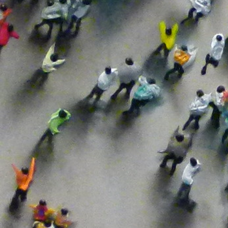
Prevención
Renta
Seguridad En El Trabajo
Teletrabajadores
Teletrabajo
Tiempo De Trabajo
Tiempo Libre
Trabajadores
UGT
Unión Europea