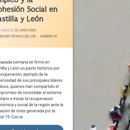
danos
ohesión Social en
dia
stilla y León
19
 Económica
ACTUALIZADO EL
29 JUNIO 2020
LICADO EL
22 JUNIO 2020
Sanitaria
EQUIPO TÉCNICO DEL CES
CATEGORÍAS:
NÚMERO 07
dencia
o
pasada semana se firmó en
o Social
tilla y León un pacto histórico por
ción
recuperación, ejemplo de la
aridad
erosidad de sus principales líderes
íticos, quienes han compartido el
o
promiso de consolidar el sistema
o
itario e iniciar la recuperación
sas
malidad
nómica y social de la región ante la
a
uación de crisis generada por la
id-19. Con la …
no