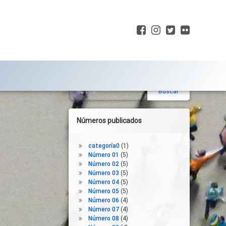
Facebook
Instagram
Twitter
Flickr
Buscar:
Barra
lateral
derecha
Números publicados
categoría0
(1)
Número 01
(5)
Número 02
(5)
Número 03
(5)
Número 04
(5)
Número 05
(5)
Número 06
(4)
Número 07
(4)
Número 08
(4)