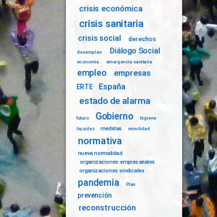
crisis económica
crisis sanitaria
crisis social
derechos
Diálogo Social
desempleo
economía
emergencia sanitaria
empleo
empresas
España
ERTE
estado de alarma
Gobierno
futuro
higiene
medidas
liquidez
movilidad
normativa
nueva normalidad
organizaciones empresariales
organizaciones sindicales
pandemia
Plan
prevención
reconstrucción