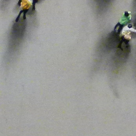
UGT
Transa
Unidas Podemos
Unida
Universidades
UPL
Vacuna
Vivien
Vox