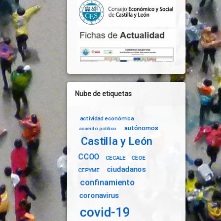
Nube de etiquetas
actividad económica
autónomos
acuerdo político
Castilla y León
CCOO
CECALE
CEOE
ciudadanos
CEPYME
confinamiento
coronavirus
covid-19