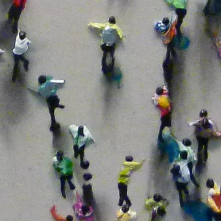
ción
s Podemos
da