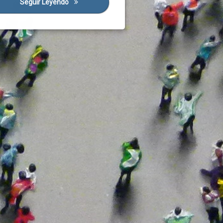
Seguir Leyendo
Pacto Por La Recuperación Económica, El Empleo 
 Parlamentarios
pymes
olítico
s Políticos
 Útil
la
uestos
ión Industrial
e
ración Economica
racion Social
Garantizada De Ciudadanía
os Publicos
adores