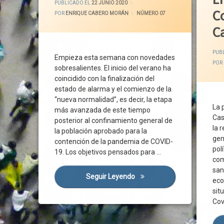
PUBLICADO EL
22 JUNIO 2020
Cohesión Social
Ciuda
C
POR
ENRIQUE CABERO MORÁN
CATEGORÍAS:
NÚMERO 07
Confinamiento
Concor
Ca
Corporaciones Locales
Covid-
Covid-19
Crisis
PUB
Empieza esta semana con novedades
Crisis Sanitaria
Crisis 
POR
sobresalientes. El inicio del verano ha
Cs
Cs
coincidido con la finalización del
Diálogo Social
Depen
estado de alarma y el comienzo de la
Ejemplo
Diálog
“nueva normalidad”, es decir, la etapa
La 
más avanzada de este tiempo
Empleo
Diálog
Cas
posterior al confinamiento general de
Estado De Alarma
Educa
la 
la población aprobado para la
FRMP
Ejempl
gen
contención de la pandemia de COVID-
pol
Gobierno
Ejempl
19. Los objetivos pensados para …
com
Grupos Parlamentarios
Emple
san
Instituciones Públicas
Empre
Seguir Leyendo
Pacto Por La Anhelada Nor
eco
Investigación
Españ
sit
Cov
Junta
Futuro
Normalidad
Gobier