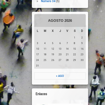
Y La Cohesión Social En Castilla Y León
Número 34
(5)
AGOSTO 2026
L
M
X
J
V
S
D
1
2
3
4
5
6
7
8
9
10
11
12
13
14
15
16
17
18
19
20
21
22
23
24
25
26
27
28
29
30
31
« AGO
Enlaces