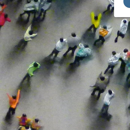
Normativa
Grupos
Nueva Normalidad
Junta
Organizaciones Sociales
Micro
Pacto De Recuperación
Pacto P
Pacto Político
Partido
Pacto Verde Europeo
Política
Pandemia
Por Ávi
Por Ávila
PP
PP
Presup
Protección
Promoc
Protección De La Salud
PSOE
PSOE
Rebrot
Reactivación Económica
Recupe
Rebrote
Recupe
Riesgos
Renta 
SARS-CoV-2
Servici
Sistema Nacional De Salud
Trabaj