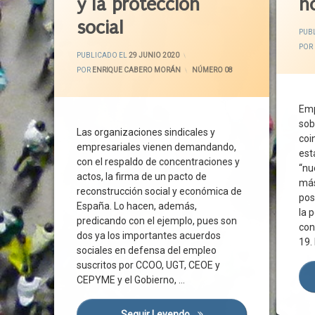
y la protección
n
Castilla Y León
CECAL
CCOO
Ciuda
social
PUB
CECALE
Cohesi
POR
ACTUALIZADO EL
6 JULIO 2020
CEOE
Confin
PUBLICADO EL
29 JUNIO 2020
POR
ENRIQUE CABERO MORÁN
CATEGORÍAS:
NÚMERO 08
CEPYME
Corpor
COCECA
Covid-
Emp
Comisión Para La Reconstrucción
Crisis 
sob
Concentraciones
Cs
Las organizaciones sindicales y
coi
empresariales vienen demandando,
Congreso
Diálog
est
con el respaldo de concentraciones y
Cotización
Ejempl
“nu
actos, la firma de un pacto de
más
Covid-19
Emple
reconstrucción social y económica de
pos
Crisis Sanitaria
Estado
España. Lo hacen, además,
la 
Diálogo Social
predicando con el ejemplo, pues son
FRMP
con
dos ya los importantes acuerdos
Directiva Europea
Gobier
19.
sociales en defensa del empleo
Empleo
Grupos
suscritos por CCOO, UGT, CEOE y
ERTE
Institu
CEPYME y el Gobierno, …
España
Invest
Estado De Alarma
Junta
Seguir Leyendo
Nuevos Acuerdos En Defensa