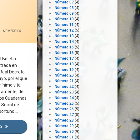
Número 07
(4)
Número 08
(4)
Número 09
(4)
Número 10
(4)
ACTUALIZADO EL
2 JUNIO 2020
Número 11
(4)
Número 12
(5)
CATEGORÍAS:
NÚMERO 04
Número 13
(4)
Número 14
(4)
Número 15
(5)
Número 16
(5)
l Boletín
Número 17
(4)
Número 18
(4)
ntrada en
Número 19
(4)
 Real Decreto-
Número 20
(4)
yo, por el que
Número 21
(4)
ínimo vital.
Número 22
(4)
ramente, de
Número 23
(4)
tos Cuadernos
Número 24
(4)
Número 25
(5)
 Social de
Número 26
(5)
oportuno …
Número 27
(8)
Número 28
(4)
Número 29
(4)
do
El Nuevo Ingreso Mínimo Vital (Real Decreto-Ley 20/2020)
Número 30
(9)
Número 31
(3)