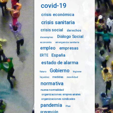
covid-19
crisis económica
crisis sanitaria
crisis social
derechos
Diálogo Social
desempleo
economía
emergencia sanitaria
empleo
empresas
España
ERTE
estado de alarma
Gobierno
futuro
higiene
medidas
liquidez
movilidad
normativa
nueva normalidad
organizaciones empresariales
organizaciones sindicales
pandemia
Plan
prevención