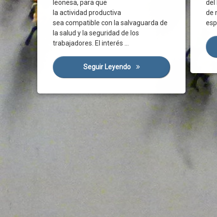
leonesa, para que
del
Famili
Liquidez
UATAE
Sistem
la actividad productiva
de 
Gobier
Salud
UGT
UGT
sea compatible con la salvaguarda de
esp
Normat
Salud Laboral
UPTA
la salud y la seguridad de los
Unida
Ordenac
trabajadores. El interés …
Seguridad
Univer
Organi
Seguridad Jurídica
Vacun
Seguir Leyendo
Por La Supervivencia De N
Organi
Tejido Empresarial
Pacto 
Trabajadores
Pacto 
Person
Plan
Recons
Recupe
Sector
Trabaj
Tripar
UGT
Univer