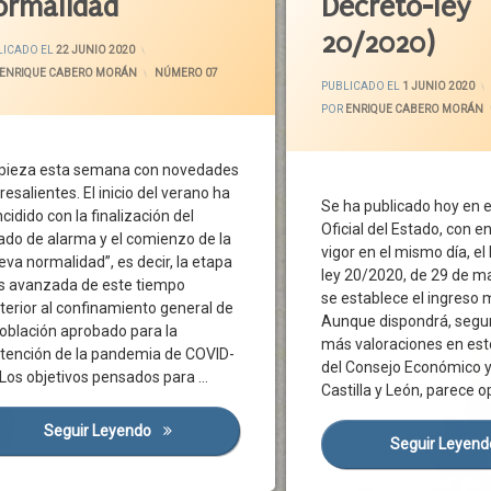
ormalidad
Decreto-ley
E
CECALE
danos
Ciudadanos
20/2020)
ACTUALIZADO EL
29 JUNIO 2020
LICADO EL
22 JUNIO 2020
ón Social
Congreso
ENRIQUE CABERO MORÁN
CATEGORÍAS:
NÚMERO 07
amiento
Constitución
PUBLICADO EL
1 JUNIO 2020
POR
ENRIQUE CABERO MORÁN
aciones Locales
Covid-19
19
Derecho Subjetivo
ieza esta semana con novedades
Sanitaria
Derechos
resalientes. El inicio del verano ha
Derechos Sociales
Se ha publicado hoy en e
ncidido con la finalización del
Oficial del Estado, con e
o Social
Diálogo Social
ado de alarma y el comienzo de la
vigor en el mismo día, el
o
España
eva normalidad”, es decir, la etapa
ley 20/2020, de 29 de ma
 avanzada de este tiempo
o
Estado De Alarma
se establece el ingreso m
terior al confinamiento general de
 De Alarma
Estatuto De Autonomía
Aunque dispondrá, segu
población aprobado para la
Exclusión Social
más valoraciones en es
tención de la pandemia de COVID-
del Consejo Económico y
no
Gobierno
 Los objetivos pensados para …
Castilla y León, parece 
 Parlamentarios
Inclusión
ciones Públicas
Ingreso Mínimo Vital
Seguir Leyendo
Pacto Por La Anhelada Normalidad
Seguir Leyen
igación
Iniciativa Legislativa Popular
Junta
 Del Empleo Y La Protección Social