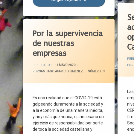
Etiqu
ETF
Normal
Acuerd
Exoneración
Normat
S
Agend
FERGEI
Etiquetado
Nueva 
a
Castill
Actividad Económica
Gobierno
Organi
Por la supervivencia
o
CCOO
Aplazamiento De Pagos
Normativa
Pacto 
de nuestras
CECAL
Autónomos
Ca
OIT
Pacto P
empresas
CEOE
Castilla Y León
Organizaciones Empresariales
Pacto 
CEPYM
PUB
CECALE
Organizaciones Sindicales
Pande
ACTUALIZADO EL
2 JUNIO 2020
PUBLICADO EL
11 MAYO 2020
POR
Consej
Cotización
Pacto Estatal
Por Ávi
POR
SANTIAGO APARICIO JIMÉNEZ
CATEGORÍAS:
NÚMERO 01
Corona
Covid-19
Pacto Político
PP
Corredo
Diálogo Social
Pandemia
Protec
Covid-
Empleo
Las
Pesca
Protec
Es una realidad que el COVID-19 está
emp
Cultur
Empresarios
Prestaciones
PSOE
golpeando duramente a la sociedad y
niv
Descon
Empresas
Protección Del Desempleo
Reacti
a la economía de una manera inédita,
CEP
Emple
ERTE
Reactivación Económica
Rebrot
y hoy más que nunca, es necesario un
fir
Empre
Estado De Alarma
ejercicio de responsabilidad por parte
Soc
Reconstrucción
Riesg
de toda la sociedad castellana y
ERTE
enc
Impuesto
Reconstrucción Social
SARS-