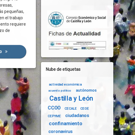
presas,
ás pequeñas,
n el trabajo
ento requiere
lla Y León
rzo de
ores
do
El Diálogo Social Como Instrumento Esencial Para Una Reconstrucció
Nube de etiquetas
actividad económica
autónomos
acuerdo político
Castilla y León
CCOO
CECALE
CEOE
ciudadanos
CEPYME
confinamiento
coronavirus