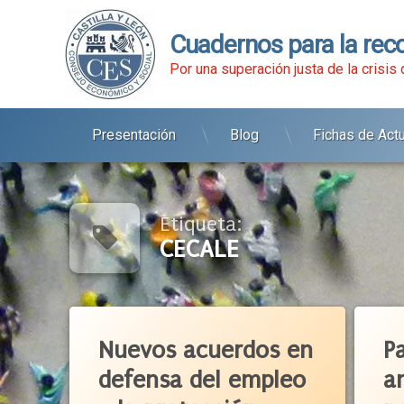
Cuadernos para la rec
Por una superación justa de la crisis
Presentación
Blog
Fichas de Act
Ir
al
contenido
Etiqueta:
CECALE
Etiquetado
Etiqu
Acuerdo Social
Agend
Nuevos acuerdos en
P
ATA
Castill
defensa del empleo
a
Autónomos
CCOO