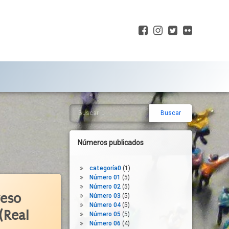
Facebook
Instagram
Twitter
Flickr
Buscar:
Barra
lateral
derecha
Números publicados
categoría0
(1)
Número 01
(5)
Número 02
(5)
reso
Número 03
(5)
Número 04
(5)
(Real
Número 05
(5)
Número 06
(4)