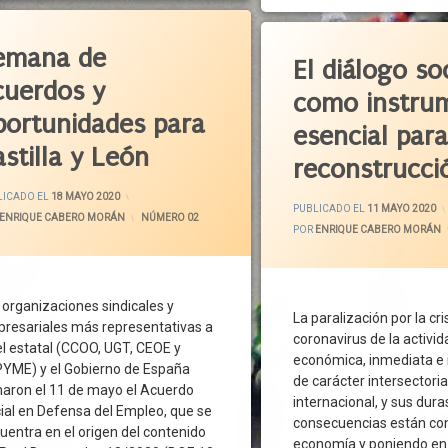
etado
idad
Normativa
Etiquetado
o Político
iva
Personas Vulnerables
emana de
Acuerdo Político
El diálogo so
a 2030
Normalidad
Prestaciones Sociales
Castilla Y León
cuerdos y
a Y León
como instru
zaciones Sociales
PSOE
CCOO
portunidades para
De Recuperación
Renta Garantizada De Ciudada
esencial par
CECALE
E
stilla y León
olítico
Seguridad Social
Cortes De Castilla Y León
reconstrucci
Verde Europeo
UGT
Covid-19
ACTUALIZADO EL
24 MAYO 2020
E
LICADO EL
18 MAYO 2020
mia
Unidas Podemos
Crisis Económica
PUBLICADO EL
11 MAYO 2020
ENRIQUE CABERO MORÁN
CATEGORÍAS:
NÚMERO 02
o Del Dialogo Social
la
POR
ENRIQUE CABERO MORÁN
Crisis Social
virus
Desempleo
r Atlántico
ción
Diálogo Social
19
 organizaciones sindicales y
ción De La Salud
ERTE
La paralización por la cri
resariales más representativas a
a
coronavirus de la activid
España
el estatal (CCOO, UGT, CEOE y
finamiento
vación Económica
económica, inmediata e 
Estado De Alarma
YME) y el Gobierno de España
o
de carácter intersectoria
e
maron el 11 de mayo el Acuerdo
Europa
internacional, y sus dura
sas
ial en Defensa del Empleo, que se
os
Gobierno
consecuencias están co
uentra en el origen del contenido
CoV-2
Grupo De Enlace
economía y poniendo en 