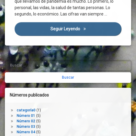
que llevamos de pandemia es mucho. Lo primero, lo
Ayudas
Directas
personal, las vidas, la salud de tantas personas. Lo
segundo, lo económico. Las cifras van siempre …
Cambio
Climático
Campo
Seguir Leyendo
El Sector Agrario, Motor De 
Castilla
Y León
Cereal
Cosecha
Buscar:
Barra
Covid-
19
lateral
Cuentas
derecha
Regionales
Desarrollo
Números publicados
Digitalización
Economía
categoría0
(1)
Empleo
Número 01
(5)
Número 02
(5)
Empresarios
Número 03
(5)
España
Número 04
(5)