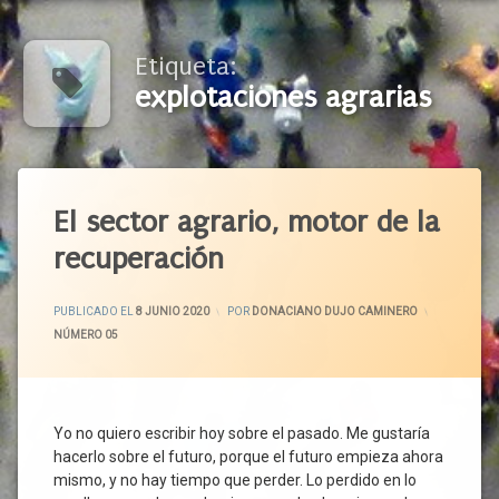
Etiqueta:
explotaciones agrarias
Etiquetado
Agricultores
El sector agrario, motor de la
Agroalimentación
recuperación
Alimentos
Alimentos
ACTUALIZADO EL
9 JUNIO 2020
PUBLICADO EL
8 JUNIO 2020
POR
DONACIANO DUJO CAMINERO
De
CATEGORÍAS:
NÚMERO 05
Calidad
ASAJA
Autonomía
Alimentaria
Yo no quiero escribir hoy sobre el pasado. Me gustaría
Autónomos
hacerlo sobre el futuro, porque el futuro empieza ahora
Ayudas
mismo, y no hay tiempo que perder. Lo perdido en lo