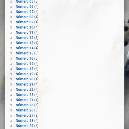
Número 05
(5)
Estado
Número 06
(4)
De
Número 07
(4)
Alarma
Número 08
(4)
Explotaciones
Número 09
(4)
Agrarias
Número 10
(4)
Número 11
(4)
Fondos
Número 12
(5)
Agrícolas
Número 13
(4)
Ganaderos
Número 14
(4)
Número 15
(5)
Industria
Número 16
(5)
Agroalimentaria
Número 17
(4)
Innovación
Número 18
(4)
Medidas
Número 19
(4)
De
Número 20
(4)
Apoyo
Número 21
(4)
Número 22
(4)
Medio
Número 23
(4)
Rural
Número 24
(4)
Mercado
Número 25
(5)
Número 26
(5)
Normativa
Número 27
(8)
OPAS
Número 28
(4)
Número 29
(4)
PAC