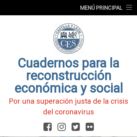
Presentación
MENÚ PRINCIPAL
Ir
Blog
al
contenido
Fichas
de
Actualidad
Covid-
19
Cuadernos para la
reconstrucción
económica y social
Por una superación justa de la crisis
del coronavirus
Facebook
Instagram
Twitter
Flickr