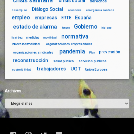
crisis sanitaria
crisis social
derechos
Diálogo Social
desempleo
economía
emergencia sanitaria
empleo
empresas
España
ERTE
Gobierno
estado de alarma
futuro
higiene
normativa
medidas
liquidez
movilidad
nueva normalidad
organizaciones empresariales
pandemia
prevención
organizaciones sindicales
Plan
reconstrucción
salud pública
servicios publicos
trabajadores
UGT
Unión Europea
sostenibilidad
Archivos
Archivos