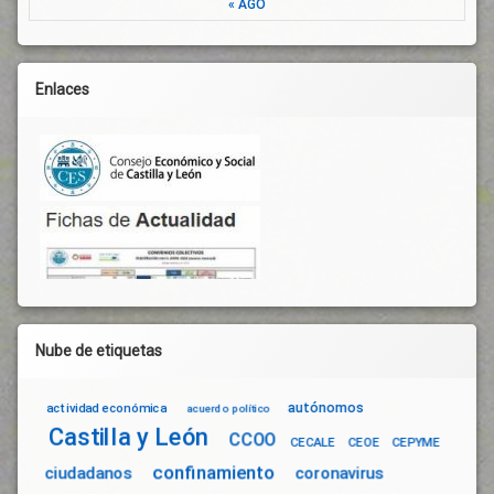
« AGO
Repartidores
Servicios
Públicos
Enlaces
Situación
Administrativa
Situación
Irregular
Situación
Sobrevenida
Temporeros
Tratados
Internacionales
Ultraderecha
Nube de etiquetas
Violencia
De
Género
autónomos
actividad económica
acuerdo político
Castilla y León
CCOO
CECALE
CEOE
CEPYME
confinamiento
ciudadanos
coronavirus