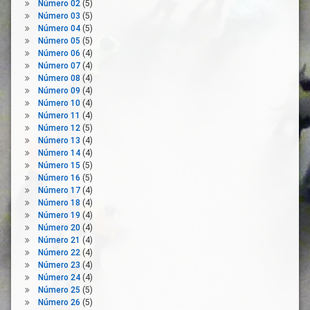
Número 02
(5)
Bienestar
Número 03
(5)
Europa
Número 04
(5)
Número 05
(5)
Explotación
Número 06
(4)
Laboral
Número 07
(4)
Explotación
Número 08
(4)
Sexual
Número 09
(4)
Número 10
(4)
Extranjero
Número 11
(4)
Familia
Número 12
(5)
Número 13
(4)
Fase
Número 14
(4)
2
Número 15
(5)
IMV
Número 16
(5)
Número 17
(4)
Ingreso
Número 18
(4)
Mínimo
Número 19
(4)
Vital
Número 20
(4)
Inmigrante
Número 21
(4)
Integración
Número 22
(4)
Número 23
(4)
Integración
Número 24
(4)
Estructural
Número 25
(5)
Ley De
Número 26
(5)