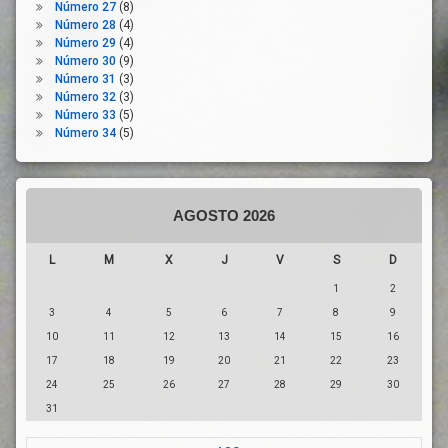
Extranjería
Número 27
(8)
Número 28
(4)
Mano
Número 29
(4)
De
Número 30
(9)
Obra
Número 31
(3)
Menores
Número 32
(3)
Extranjeros
Número 33
(5)
Número 34
(5)
Migración
Natalidad
ONG
Pandemia
AGOSTO 2026
Personas
Vulnerables
L
M
X
J
V
S
D
Precariedad
1
2
Prestaciones
3
4
5
6
7
8
9
Sociales
10
11
12
13
14
15
16
Protección
17
18
19
20
21
22
23
Internacional
24
25
26
27
28
29
30
Reconstrucción
31
Redes
Sociales