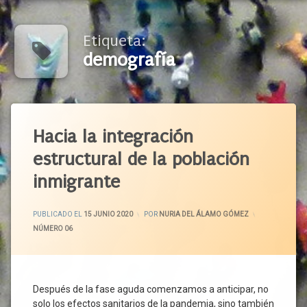
Etiqueta:
demografía
Etiquetado
Agricultura
Hacia la integración
Asilo
estructural de la población
Autóctono
inmigrante
Ayudas De
Emergencia
ACTUALIZADO EL
16 JUNIO 2020
Ayudas
PUBLICADO EL
15 JUNIO 2020
POR
NURIA DEL ÁLAMO GÓMEZ
En
CATEGORÍAS:
NÚMERO 06
Especie
Bancos
De
Alimentos
Después de la fase aguda comenzamos a anticipar, no
Comedores
solo los efectos sanitarios de la pandemia, sino también