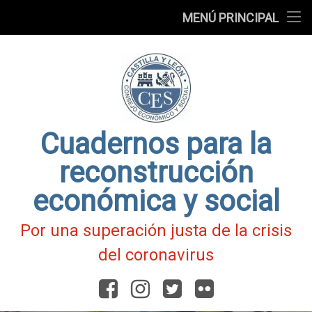
Presentación
MENÚ PRINCIPAL
Ir
Blog
al
contenido
Fichas
de
Actualidad
Covid-
19
Cuadernos para la
reconstrucción
económica y social
Por una superación justa de la crisis
del coronavirus
Facebook
Instagram
Twitter
Flickr