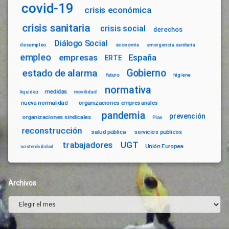
covid-19
crisis económica
crisis sanitaria
crisis social
derechos
Diálogo Social
desempleo
economía
emergencia sanitaria
empleo
empresas
España
ERTE
Gobierno
estado de alarma
futuro
higiene
normativa
medidas
liquidez
movilidad
nueva normalidad
organizaciones empresariales
pandemia
prevención
organizaciones sindicales
Plan
reconstrucción
salud pública
servicios publicos
trabajadores
UGT
Unión Europea
sostenibilidad
Archivos
Archivos