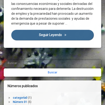
Sociales
las consecuencias económicas y sociales derivadas del
Confinamiento
confinamiento necesario para detenerla. La destrucción
de empleo y la precariedad han provocado un aumento
Crisis
Económica
de la demanda de prestaciones sociales y ayudas de
emergencia que a pesar de suponer …
Crisis
Sanitaria
Crisis
Seguir Leyendo
Hacia La Integración Estruct
Social
Cuidado
De
Personas
Mayores
Buscar:
Barra
Demografía
lateral
Derecho
Desahucio
derecha
Desempleo
Números publicados
Desigualdad
España
categoría0
(1)
Estado
Número 01
(5)
Del