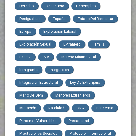
Derecho
Desahucio
Desempleo
Desigualdad
España
Estado Del Bienestar
Europa
Explotación Laboral
Explotación Sexual
Extranjero
Familia
Fase 2
IMV
Ingreso Mínimo Vital
Inmigrante
Integración
Integración Estructural
Ley De Extranjería
Mano De Obra
Menores Extranjeros
Migración
Natalidad
ONG
Pandemia
Personas Vulnerables
Precariedad
Prestaciones Sociales
Protección Internacional