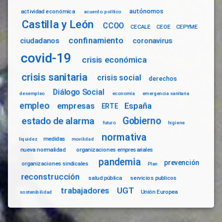
autónomos
actividad económica
acuerdo político
Castilla y León
CCOO
CECALE
CEOE
CEPYME
confinamiento
ciudadanos
coronavirus
covid-19
crisis económica
crisis sanitaria
crisis social
derechos
Diálogo Social
desempleo
economía
emergencia sanitaria
empleo
empresas
España
ERTE
Gobierno
estado de alarma
futuro
higiene
normativa
medidas
liquidez
movilidad
nueva normalidad
organizaciones empresariales
pandemia
prevención
organizaciones sindicales
Plan
reconstrucción
salud pública
servicios publicos
trabajadores
UGT
Unión Europea
sostenibilidad