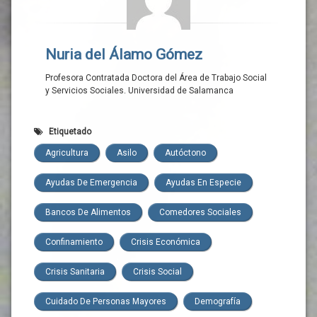
Nuria del Álamo Gómez
Profesora Contratada Doctora del Área de Trabajo Social
y Servicios Sociales. Universidad de Salamanca
Etiquetado
Agricultura
Asilo
Autóctono
Ayudas De Emergencia
Ayudas En Especie
Bancos De Alimentos
Comedores Sociales
Confinamiento
Crisis Económica
Crisis Sanitaria
Crisis Social
Cuidado De Personas Mayores
Demografía