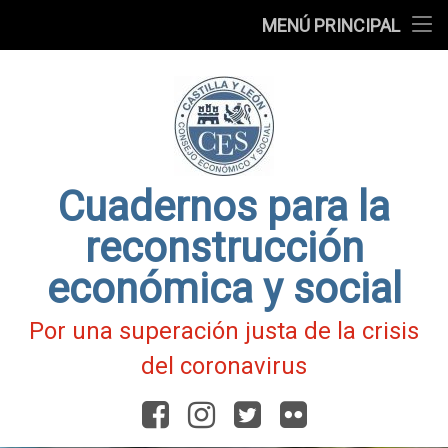
Presentación
MENÚ PRINCIPAL
Ir
Blog
al
contenido
Fichas
de
Actualidad
Covid-
19
Cuadernos para la
reconstrucción
económica y social
Por una superación justa de la crisis
del coronavirus
Facebook
Instagram
Twitter
Flickr