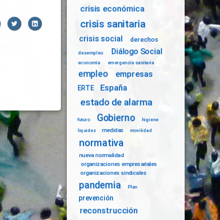
crisis económica
crisis sanitaria
acebook
Twitter
LinkedIn
crisis social
derechos
Diálogo Social
desempleo
economía
emergencia sanitaria
empleo
empresas
España
ERTE
estado de alarma
Gobierno
futuro
higiene
medidas
liquidez
movilidad
normativa
nueva normalidad
organizaciones empresariales
organizaciones sindicales
pandemia
Plan
prevención
reconstrucción