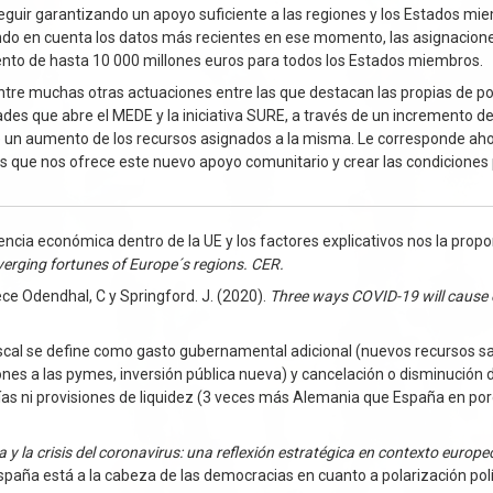
 seguir garantizando un apoyo suficiente a las regiones y los Estados m
endo en cuenta los datos más recientes en ese momento, las asignacion
mento de hasta 10 000 millones euros para todos los Estados miembros.
entre muchas otras actuaciones entre las que destacan las propias de pol
des que abre el MEDE y la iniciativa SURE, a través de un incremento de
y de un aumento de los recursos asignados a la misma. Le corresponde aho
s que nos ofrece este nuevo apoyo comunitario y crear las condiciones 
encia económica dentro de la UE y los factores explicativos nos la prop
verging fortunes of Europe´s regions. CER.
rece Odendhal, C y Springford. J. (2020).
Three ways COVID-19 will cause
fiscal se define como gasto gubernamental adicional (nuevos recursos sa
ones a las pymes, inversión pública nueva) y cancelación o disminución
tías ni provisiones de liquidez (3 veces más Alemania que España en po
 y la crisis del coronavirus: una reflexión estratégica en contexto europe
 España está a la cabeza de las democracias en cuanto a polarización polí