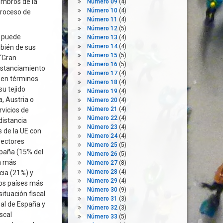
embros de la
Número 09
(4)
Número 10
(4)
proceso de
Número 11
(4)
Número 12
(5)
9 puede
Número 13
(4)
Número 14
(4)
bién de sus
Número 15
(5)
 “Gran
Número 16
(5)
distanciamiento
Número 17
(4)
s en términos
Número 18
(4)
su tejido
Número 19
(4)
, Austria o
Número 20
(4)
Número 21
(4)
rvicios de
Número 22
(4)
distancia
Número 23
(4)
s de la UE con
Número 24
(4)
sectores
Número 25
(5)
spaña (15% del
Número 26
(5)
ía más
Número 27
(8)
Número 28
(4)
cia (21%) y
Número 29
(4)
los países más
Número 30
(9)
ituación fiscal
Número 31
(3)
 al de España y
Número 32
(3)
scal
Número 33
(5)