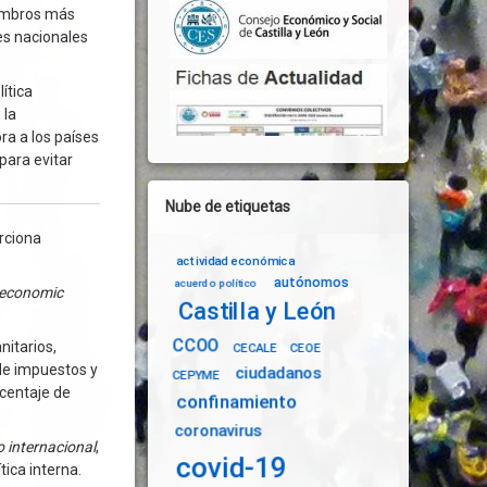
iembros más
es nacionales
ítica
 la
ra a los países
para evitar
Nube de etiquetas
orciona
actividad económica
autónomos
acuerdo político
 economic
Castilla y León
CCOO
nitarios,
CECALE
CEOE
 de impuestos y
ciudadanos
CEPYME
rcentaje de
confinamiento
coronavirus
o internacional
,
covid-19
tica interna.