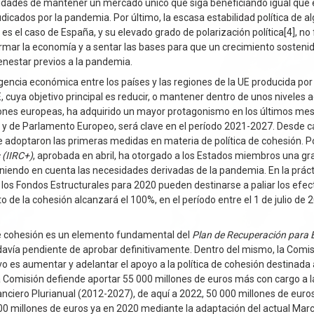
bilidades de mantener un mercado único que siga beneficiando igual que 
dicados por la pandemia. Por último, la escasa estabilidad política de a
 el caso de España, y su elevado grado de polarización política[4], no fa
ar la economía y a sentar las bases para que un crecimiento sostenid
ienestar previos a la pandemia.
ncia económica entre los países y las regiones de la UE producida por 
, cuya objetivo principal es reducir, o mantener dentro de unos niveles a
giones europeas, ha adquirido un mayor protagonismo en los últimos me
y de Parlamento Europeo, será clave en el período 2021-2027. Desde cas
e adoptaron las primeras medidas en materia de política de cohesión. Po
 (IIRC+)
, aprobada en abril, ha otorgado a los Estados miembros una gran
teniendo en cuenta las necesidades derivadas de la pandemia. En la práct
de los Fondos Estructurales para 2020 pueden destinarse a paliar los efec
 de la cohesión alcanzará el 100%, en el período entre el 1 de julio de 
de cohesión es un elemento fundamental del
Plan de Recuperación para 
davía pendiente de aprobar definitivamente. Dentro del mismo, la Comi
vo es aumentar y adelantar el apoyo a la política de cohesión destinada 
la Comisión defiende aportar 55 000 millones de euros más con cargo a la
nciero Plurianual (2012-2027), de aquí a 2022, 50 000 millones de euro
00 millones de euros ya en 2020 mediante la adaptación del actual Marc