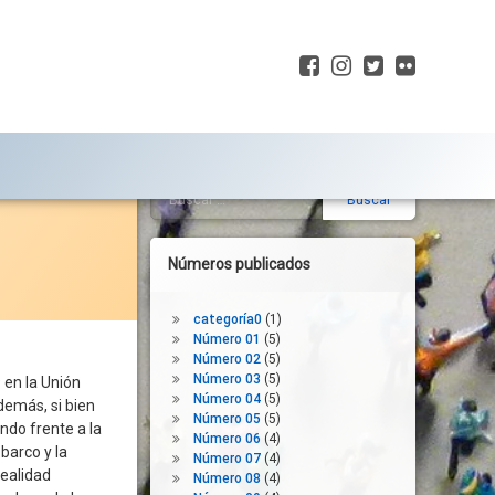
Facebook
Instagram
Twitter
Flickr
Buscar:
Barra
lateral
derecha
Números publicados
categoría0
(1)
Número 01
(5)
Número 02
(5)
Número 03
(5)
 en la Unión
Número 04
(5)
demás, si bien
Número 05
(5)
do frente a la
Número 06
(4)
arco y la
Número 07
(4)
realidad
Número 08
(4)