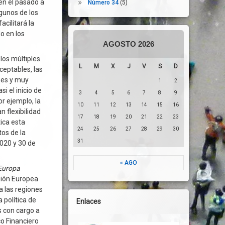
en el pasado a
Número 34
(5)
lgunos de los
cilitará la
o en los
AGOSTO 2026
los múltiples
L
M
X
J
V
S
D
ceptables, las
ses y muy
1
2
i el inicio de
3
4
5
6
7
8
9
r ejemplo, la
10
11
12
13
14
15
16
 flexibilidad
17
18
19
20
21
22
23
ica esta
24
25
26
27
28
29
30
tos de la
31
2020 y 30 de
« AGO
Europa
sión Europea
a las regiones
 política de
Enlaces
s con cargo a
o Financiero