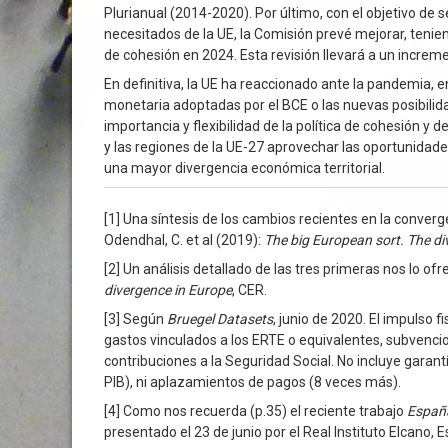
Plurianual (2014-2020). Por último, con el objetivo de
necesitados de la UE, la Comisión prevé mejorar, teni
de cohesión en 2024. Esta revisión llevará a un incre
En definitiva, la UE ha reaccionado ante la pandemia, 
monetaria adoptadas por el BCE o las nuevas posibilida
importancia y flexibilidad de la política de cohesión 
y las regiones de la UE-27 aprovechar las oportunidade
una mayor divergencia económica territorial.
[1] Una síntesis de los cambios recientes en la converg
Odendhal, C. et al (2019):
The big European sort. The di
[2] Un análisis detallado de las tres primeras nos lo of
divergence in Europe
, CER.
[3] Según
Bruegel Datasets
, junio de 2020. El impulso 
gastos vinculados a los ERTE o equivalentes, subvenci
contribuciones a la Seguridad Social. No incluye garan
PIB), ni aplazamientos de pagos (8 veces más).
[4] Como nos recuerda (p.35) el reciente trabajo
España
presentado el 23 de junio por el Real Instituto Elcano,