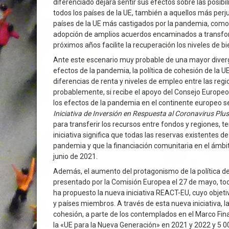
diferenciado dejará sentir sus efectos sobre las posi
todos los países de la UE, también a aquellos más perju
países de la UE más castigados por la pandemia, como es
adopción de amplios acuerdos encaminados a transform
próximos años facilite la recuperación los niveles de b
Ante este escenario muy probable de una mayor diverge
efectos de la pandemia, la política de cohesión de la UE
diferencias de renta y niveles de empleo entre las re
probablemente, si recibe el apoyo del Consejo Europeo 
los efectos de la pandemia en el continente europeo s
Iniciativa de Inversión en Respuesta al Coronavirus Plus
para transferir los recursos entre fondos y regiones, 
iniciativa significa que todas las reservas existentes 
pandemia y que la financiación comunitaria en el ámbito
junio de 2021.
Además, el aumento del protagonismo de la política 
presentado por la Comisión Europea el 27 de mayo, to
ha propuesto la nueva iniciativa REACT-EU, cuyo objeti
y países miembros. A través de esta nueva iniciativa, 
cohesión, a parte de los contemplados en el Marco Fina
la «UE para la Nueva Generación» en 2021 y 2022 y 5 0