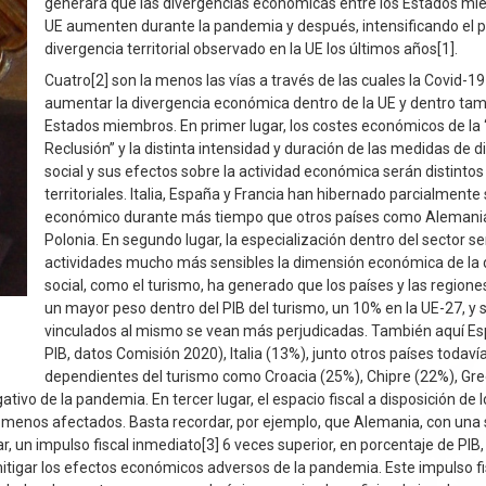
generará que las divergencias económicas entre los Estados mi
UE aumenten durante la pandemia y después, intensificando el 
divergencia territorial observado en la UE los últimos años[1].
Cuatro[2] son la menos las vías a través de las cuales la Covid-1
aumentar la divergencia económica dentro de la UE y dentro tam
Estados miembros. En primer lugar, los costes económicos de la
Reclusión” y la distinta intensidad y duración de las medidas de 
social y sus efectos sobre la actividad económica serán distinto
territoriales. Italia, España y Francia han hibernado parcialmente 
económico durante más tiempo que otros países como Alemania
Polonia. En segundo lugar, la especialización dentro del sector se
actividades mucho más sensibles la dimensión económica de la 
social, como el turismo, ha generado que los países y las regione
un mayor peso dentro del PIB del turismo, un 10% en la UE-27, y 
vinculados al mismo se vean más perjudicadas. También aquí E
PIB, datos Comisión 2020), Italia (13%), junto otros países todav
dependientes del turismo como Croacia (25%), Chipre (22%), Gre
vo de la pandemia. En tercer lugar, el espacio fiscal a disposición de 
 menos afectados. Basta recordar, por ejemplo, que Alemania, con una s
, un impulso fiscal inmediato[3] 6 veces superior, en porcentaje de PIB,
itigar los efectos económicos adversos de la pandemia. Este impulso fi