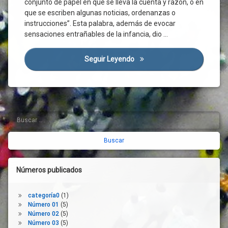
conjunto de papel en que se lleva la cuenta y razón, o en
Crisis
que se escriben algunas noticias, ordenanzas o
Económica
instrucciones”. Esta palabra, además de evocar
Crisis
sensaciones entrañables de la infancia, dio …
Sanitaria
Crisis
Seguir Leyendo
Los Cuadernos Del CES De Ca
Social
Cuadernos
Derechos
Diálogo
Social
Buscar:
Barra
Economía
lateral
Estado
derecha
Del
Bienestar
Números publicados
Evaluación
Luto
categoría0
(1)
Mercado
Número 01
(5)
Laboral
Número 02
(5)
ODS
Número 03
(5)