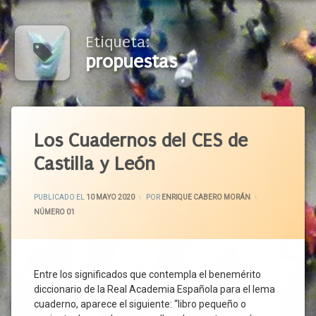
Etiqueta:
propuestas
Etiquetado
Agenda
Los Cuadernos del CES de
2030
Castilla y León
Alerta
Sanitaria
ACTUALIZADO EL
18 MAYO 2020
Blog
PUBLICADO EL
10 MAYO 2020
POR
ENRIQUE CABERO MORÁN
CATEGORÍAS:
NÚMERO 01
Castilla
Y León
Ciudadanos
Coronavirus
Entre los significados que contempla el benemérito
Covid-
diccionario de la Real Academia Española para el lema
19
cuaderno, aparece el siguiente: “libro pequeño o
CRES