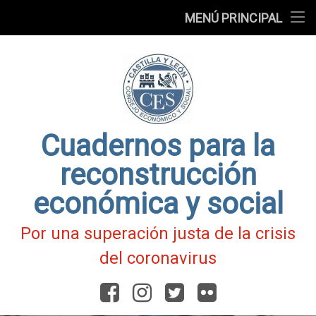
Presentación
MENÚ PRINCIPAL
Ir
Blog
al
contenido
Fichas
de
Actualidad
Covid-
19
Cuadernos para la
reconstrucción
económica y social
Por una superación justa de la crisis
del coronavirus
Facebook
Instagram
Twitter
Flickr