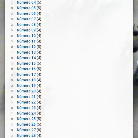
Número 04
(5)
Pacto
Número 05
(5)
Verde
Número 06
(4)
Europeo
Número 07
(4)
Participación
Número 08
(4)
Número 09
(4)
Presentación
Número 10
(4)
Propuestas
Número 11
(4)
Publicacion
Número 12
(5)
Número 13
(4)
Reconstrucción
Número 14
(4)
Servicios
Número 15
(5)
Publicos
Número 16
(5)
Número 17
(4)
Sostenibilidad
Número 18
(4)
Superación
Número 19
(4)
Justa
Número 20
(4)
Número 21
(4)
Transición
Número 22
(4)
Ecológica
Número 23
(4)
Número 24
(4)
Número 25
(5)
Número 26
(5)
Número 27
(8)
Número 28
(4)