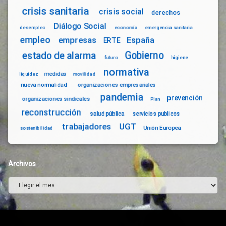
crisis sanitaria
crisis social
derechos
Diálogo Social
desempleo
economía
emergencia sanitaria
empleo
empresas
España
ERTE
Gobierno
estado de alarma
futuro
higiene
normativa
medidas
liquidez
movilidad
nueva normalidad
organizaciones empresariales
pandemia
prevención
organizaciones sindicales
Plan
reconstrucción
salud pública
servicios publicos
trabajadores
UGT
Unión Europea
sostenibilidad
Archivos
Archivos