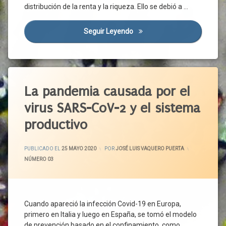
distribución de la renta y la riqueza. Ello se debió a …
CIS
Confinamiento
Seguir Leyendo
Covid-19 Y Desigualdad (I)
Construcción
Covid-
19
Etiquetado
Cualificación
Demanda
Actuaciones
La pandemia causada por el
Agregada
Coercitivas
virus SARS-CoV-2 y el sistema
Desempleo
Administración
Sanitaria
productivo
Desigualdad
Aire
Empleo
Aislamiento
ACTUALIZADO EL
25 MAYO 2020
Empleo
PUBLICADO EL
25 MAYO 2020
POR
JOSÉ LUIS VAQUERO PUERTA
Temporal
Ambiente
CATEGORÍAS:
NÚMERO 03
Exterior
ERTE
Confinamiento
España
Contagio
Estado
Cuando apareció la infección Covid-19 en Europa,
Controles
Del
primero en Italia y luego en España, se tomó el modelo
Bienestar
Covid-
de prevención basado en el confinamiento, como