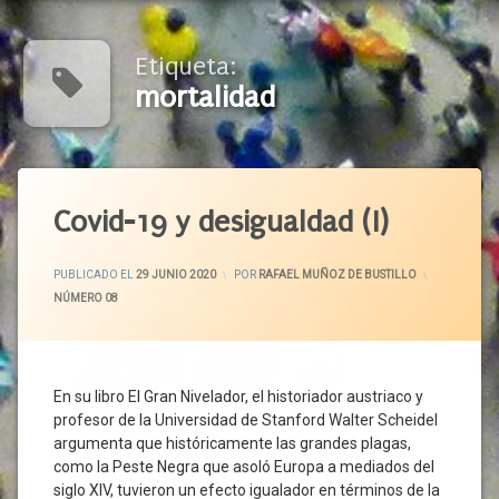
Etiqueta:
mortalidad
Etiquetado
Acceso
Covid-19 y desigualdad (I)
A La
Salud
ACTUALIZADO EL
3 JULIO 2020
PUBLICADO EL
29 JUNIO 2020
POR
RAFAEL MUÑOZ DE BUSTILLO
Actividades
CATEGORÍAS:
NÚMERO 08
Esenciales
Actividades
No
Esenciales
En su libro El Gran Nivelador, el historiador austriaco y
Autónomos
profesor de la Universidad de Stanford Walter Scheidel
Bien
argumenta que históricamente las grandes plagas,
Común
como la Peste Negra que asoló Europa a mediados del
Cese De
siglo XIV, tuvieron un efecto igualador en términos de la
Actividad