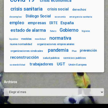
crisis económica
crisis sanitaria
crisis social
derechos
Diálogo Social
desempleo
economía
emergencia sanitaria
empleo
empresas
España
ERTE
Gobierno
estado de alarma
futuro
higiene
normativa
medidas
liquidez
movilidad
nueva normalidad
organizaciones empresariales
pandemia
prevención
organizaciones sindicales
Plan
reconstrucción
salud pública
servicios publicos
trabajadores
UGT
Unión Europea
sostenibilidad
Archivos
Archivos