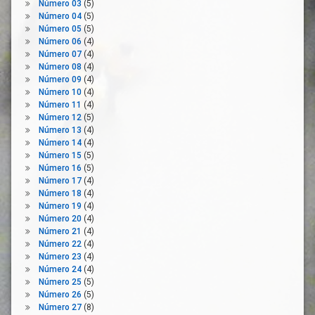
Número 03
(5)
Manos
Económica
Número 04
(5)
Limpieza
Prestación
Número 05
(5)
Sanitaria
Número 06
(4)
Mascarilla
Número 07
(4)
Profesionales
Medio
Número 08
(4)
De La Salud
Domestico
Número 09
(4)
Redistribución
Número 10
(4)
Morbilidad
Número 11
(4)
Remuneración
Mortalidad
Número 12
(5)
Renta
Movilidad
Número 13
(4)
Número 14
(4)
Riqueza
Mutua
Número 15
(5)
Salario
Normativa
Número 16
(5)
Sector
Número 17
(4)
Pandemia
Limpieza
Número 18
(4)
Personas
Número 19
(4)
Sectores
Número 20
(4)
Práctica
Económicos
Número 21
(4)
Médica
Servicios
Número 22
(4)
Praxis
Número 23
(4)
Sistema
Profesional
Número 24
(4)
Nacional
Número 25
(5)
Prevención
De Salud
Número 26
(5)
Recinto
Teletrabajo
Número 27
(8)