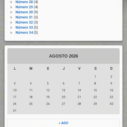
Recursos
Número 28
(4)
Temporalidad
Sanitarios
Número 29
(4)
Trabajadores
Número 30
(9)
Repercusión
Número 31
(3)
Trabajadores
Económica
Número 32
(3)
Vulnerables
Riesgo
Número 33
(5)
Trabajo
Número 34
(5)
Riesgo
Unión
Biológico
Europea
Riesgo
Laboral
AGOSTO 2026
Salud
Laboral
L
M
X
J
V
S
D
SARS-
CoV-2
1
2
Seguridad
3
4
5
6
7
8
9
10
11
12
13
14
15
16
Seguridad
Ambiental
17
18
19
20
21
22
23
Seguridad
24
25
26
27
28
29
30
En El
31
Trabajo
Servicios
« AGO
De