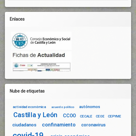
Prevención
De
Riesgos
Enlaces
Laborales
Trabajo
Nube de etiquetas
autónomos
actividad económica
acuerdo político
Castilla y León
CCOO
CECALE
CEOE
CEPYME
confinamiento
ciudadanos
coronavirus
covid-19