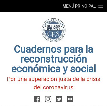
Presentación
MENÚ PRINCIPAL
Ir
Blog
al
contenido
Fichas
de
Actualidad
Covid-
19
Cuadernos para la
reconstrucción
económica y social
Por una superación justa de la crisis
del coronavirus
Facebook
Instagram
Twitter
Flickr