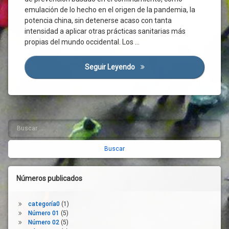
Estados
19
emulación de lo hecho en el origen de la pandemia, la
Unidos
Desconfinamiento
potencia china, sin detenerse acaso con tanta
Género
Desinfección
intensidad a aplicar otras prácticas sanitarias más
Gran
propias del mundo occidental. Los …
Desinfectante
Recesión
Directiva
Impacto
Europea
Seguir Leyendo
La Pandemia Causada Por El
Económico
Distanciamiento
Ingreso
Social
Mínimo
Empresas
Vital
Epidemiología
Ingresos
Buscar:
Barra
Filtro
Inmigrante
Franja
lateral
Manufacturas
Horaria
Mortalidad
derecha
HEPA
Pandemia
Higiene
Números publicados
Personas
HVAC
Mayores
Infección
Población
categoría0
(1)
Inactiva
Número 01
(5)
Lavado
Número 02
(5)
De
Política