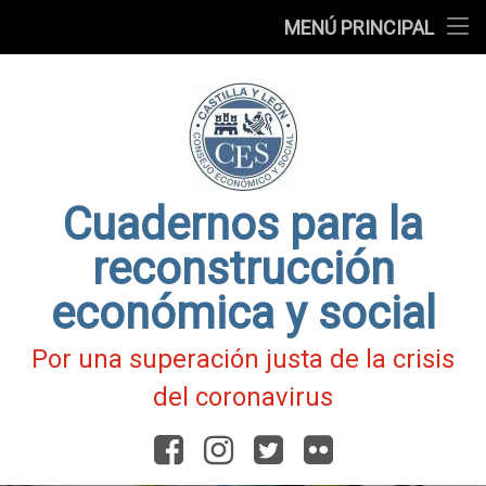
Presentación
MENÚ PRINCIPAL
Ir
Blog
al
contenido
Fichas
de
Actualidad
Covid-
19
Cuadernos para la
reconstrucción
económica y social
Por una superación justa de la crisis
del coronavirus
Facebook
Instagram
Twitter
Flickr