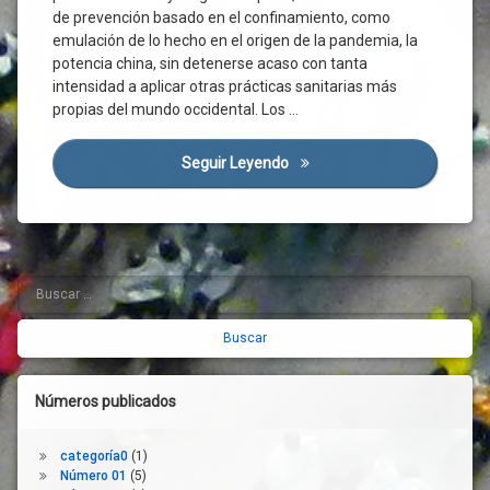
Covid-
de prevención basado en el confinamiento, como
19
emulación de lo hecho en el origen de la pandemia, la
Desconfinamiento
potencia china, sin detenerse acaso con tanta
Desinfección
intensidad a aplicar otras prácticas sanitarias más
propias del mundo occidental. Los …
Desinfectante
Directiva
Europea
Seguir Leyendo
La Pandemia Causada Por El
Distanciamiento
Social
Empresas
Epidemiología
Buscar:
Barra
Filtro
Franja
lateral
Horaria
derecha
HEPA
Higiene
Números publicados
HVAC
Infección
categoría0
(1)
Número 01
(5)
Lavado