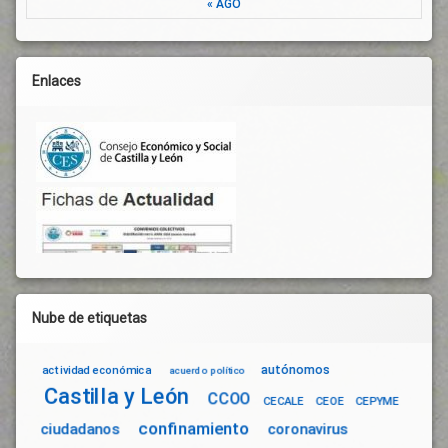
« AGO
De
Prevención
De
Riesgos
Enlaces
Laborales
Trabajo
Nube de etiquetas
autónomos
actividad económica
acuerdo político
Castilla y León
CCOO
CECALE
CEOE
CEPYME
confinamiento
ciudadanos
coronavirus