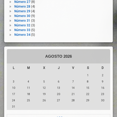
Número 27
(8)
Recursos
Número 28
(4)
Sanitarios
Número 29
(4)
Número 30
(9)
Repercusión
Número 31
(3)
Económica
Número 32
(3)
Riesgo
Número 33
(5)
Número 34
(5)
Riesgo
Biológico
Riesgo
Laboral
AGOSTO 2026
Salud
Laboral
L
M
X
J
V
S
D
SARS-
CoV-2
1
2
Seguridad
3
4
5
6
7
8
9
10
11
12
13
14
15
16
Seguridad
Ambiental
17
18
19
20
21
22
23
Seguridad
24
25
26
27
28
29
30
En El
31
Trabajo
Servicios