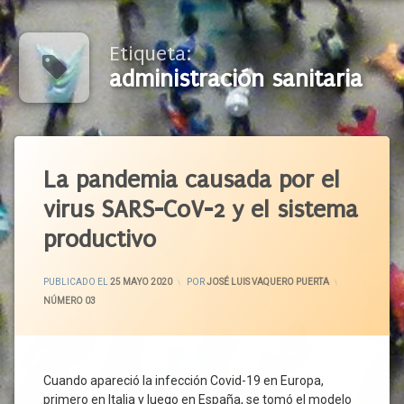
Etiqueta:
administración sanitaria
Etiquetado
Actuaciones
La pandemia causada por el
Coercitivas
virus SARS-CoV-2 y el sistema
Administración
Sanitaria
productivo
Aire
Aislamiento
ACTUALIZADO EL
25 MAYO 2020
PUBLICADO EL
25 MAYO 2020
POR
JOSÉ LUIS VAQUERO PUERTA
Ambiente
CATEGORÍAS:
NÚMERO 03
Exterior
Confinamiento
Contagio
Cuando apareció la infección Covid-19 en Europa,
Controles
primero en Italia y luego en España, se tomó el modelo