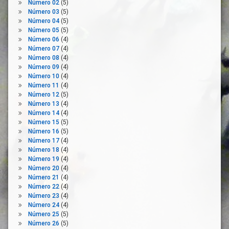
Número 02
(5)
De
Número 03
(5)
Manos
Número 04
(5)
Limpieza
Número 05
(5)
Número 06
(4)
Mascarilla
Número 07
(4)
Medio
Número 08
(4)
Domestico
Número 09
(4)
Número 10
(4)
Morbilidad
Número 11
(4)
Mortalidad
Número 12
(5)
Movilidad
Número 13
(4)
Número 14
(4)
Mutua
Número 15
(5)
Normativa
Número 16
(5)
Número 17
(4)
Pandemia
Número 18
(4)
Personas
Número 19
(4)
Número 20
(4)
Práctica
Número 21
(4)
Médica
Número 22
(4)
Praxis
Número 23
(4)
Profesional
Número 24
(4)
Número 25
(5)
Prevención
Número 26
(5)
Recinto