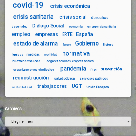
covid-19
crisis económica
crisis sanitaria
crisis social
derechos
Diálogo Social
desempleo
economía
emergencia sanitaria
empleo
empresas
España
ERTE
Gobierno
estado de alarma
futuro
higiene
normativa
medidas
liquidez
movilidad
nueva normalidad
organizaciones empresariales
pandemia
prevención
organizaciones sindicales
Plan
reconstrucción
salud pública
servicios publicos
trabajadores
UGT
Unión Europea
sostenibilidad
Archivos
Archivos