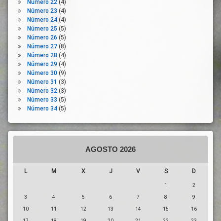
Número 22
(4)
Sostenibilidad
Número 23
(4)
Terrazas
Número 24
(4)
Número 25
(5)
Tráfico
Número 26
(5)
Transporte
Número 27
(8)
Número 28
(4)
Urbanismo
Número 29
(4)
Vida
Número 30
(9)
Social
Número 31
(3)
Número 32
(3)
Número 33
(5)
Número 34
(5)
AGOSTO 2026
L
M
X
J
V
S
D
1
2
3
4
5
6
7
8
9
10
11
12
13
14
15
16
17
18
19
20
21
22
23