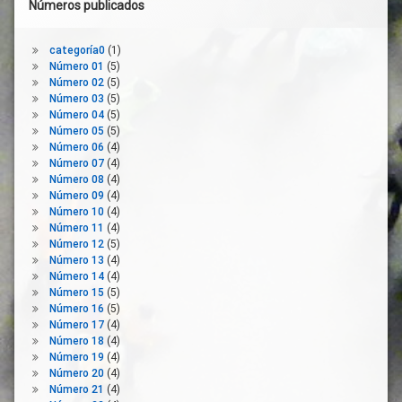
Horarios
Números publicados
Comerciales
Jornada
categoría0
(1)
Flexible
Número 01
(5)
Limpieza
Número 02
(5)
Número 03
(5)
Medidas
Número 04
(5)
Mobiliario
Número 05
(5)
Urbano
Número 06
(4)
Número 07
(4)
Movilidad
Número 08
(4)
Peatones
Número 09
(4)
Personas
Número 10
(4)
Número 11
(4)
PGOU
Número 12
(5)
PMUS
Número 13
(4)
Número 14
(4)
Prevención
Número 15
(5)
Proxemia
Número 16
(5)
Número 17
(4)
Reconstrucción
Número 18
(4)
Salud
Número 19
(4)
Pública
Número 20
(4)
Número 21
(4)
Semáforos