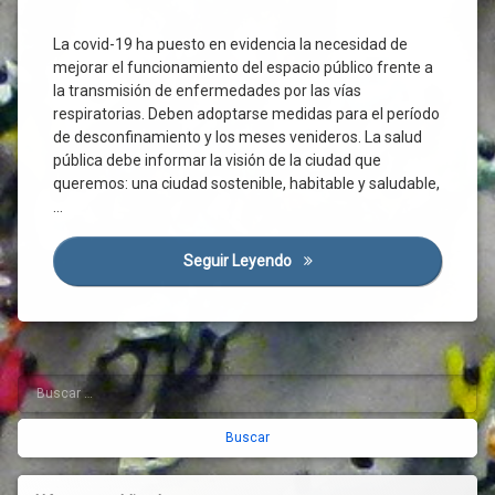
Ciudadanos
Covid-
La covid-19 ha puesto en evidencia la necesidad de
19
mejorar el funcionamiento del espacio público frente a
Desconfinamiento
la transmisión de enfermedades por las vías
Desinfección
respiratorias. Deben adoptarse medidas para el período
de desconfinamiento y los meses venideros. La salud
Distancia
Interpersonal
pública debe informar la visión de la ciudad que
queremos: una ciudad sostenible, habitable y saludable,
Economía
…
Enfermedad
Entorno
Seguir Leyendo
Adecuar El Viario Y Los Esp
Comunitario
Entorno
Saludable
Espacio
Público
Buscar:
Barra
Espacio
Urbano
lateral
Habitabilidad
derecha
Higiene