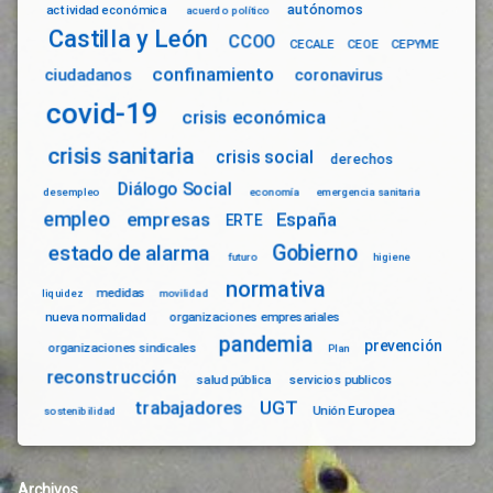
autónomos
actividad económica
acuerdo político
Castilla y León
CCOO
CECALE
CEOE
CEPYME
confinamiento
ciudadanos
coronavirus
covid-19
crisis económica
crisis sanitaria
crisis social
derechos
Diálogo Social
desempleo
economía
emergencia sanitaria
empleo
empresas
España
ERTE
Gobierno
estado de alarma
futuro
higiene
normativa
medidas
liquidez
movilidad
nueva normalidad
organizaciones empresariales
pandemia
prevención
organizaciones sindicales
Plan
reconstrucción
salud pública
servicios publicos
trabajadores
UGT
Unión Europea
sostenibilidad
Archivos