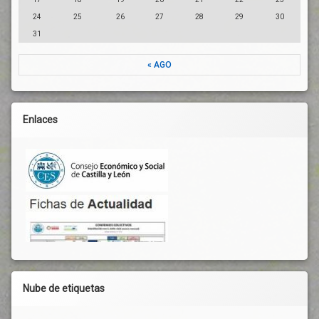
24
25
26
27
28
29
30
31
« AGO
Enlaces
Nube de etiquetas