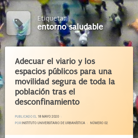
Etiqueta:
entorno saludable
Etiquetado
Aceras
Adecuar el viario y los
Autobús
espacios públicos para una
Automóvil
movilidad segura de toda la
Ayuntamiento
población tras el
Bicicleta
Calles
desconfinamiento
Calzada
Campaña
ACTUALIZADO EL
19 MAYO 2020
PUBLICADO EL
18 MAYO 2020
Circulación
POR
INSTITUTO UNIVERSITARIO DE URBANÍSTICA
CATEGORÍAS:
NÚMERO 02
Ciudad