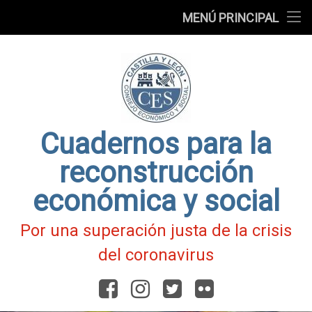
Presentación
MENÚ PRINCIPAL
Ir
Blog
al
contenido
Fichas
de
Actualidad
Covid-
19
Cuadernos para la
reconstrucción
económica y social
Por una superación justa de la crisis
del coronavirus
Facebook
Instagram
Twitter
Flickr