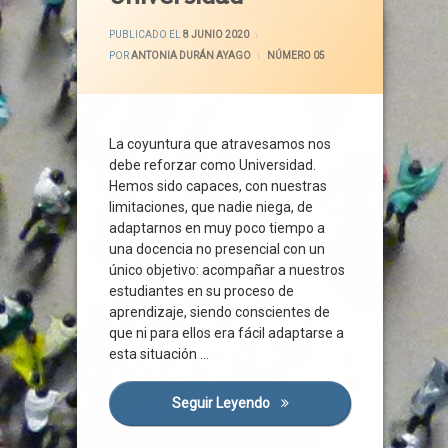
Clínica Jurídica De Acción Social
ACTUALIZADO EL
9 JUNIO 2020
PUBLICADO EL
8 JUNIO 2020
Compromiso Social
POR
ANTONIA DURÁN AYAGO
CATEGORÍAS:
NÚMERO 05
Conocimiento
Consumo Responsable
Curso
La coyuntura que atravesamos nos
Dependencia
debe reforzar como Universidad.
Derechos
Hemos sido capaces, con nuestras
Derechos Humanos
limitaciones, que nadie niega, de
Discapacidad
adaptarnos en muy poco tiempo a
una docencia no presencial con un
Docencia
único objetivo: acompañar a nuestros
Enseñanza
estudiantes en su proceso de
Estudiantes
aprendizaje, siendo conscientes de
FEMP
que ni para ellos era fácil adaptarse a
esta situación …
Futuro
Guía
Seguir Leyendo
El Compromiso Social De La
Internet
Intervención Penitenciaria