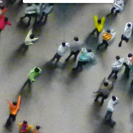
Medio Ambiente
Medios De Comunicación
Memoria Histórica
Menores
Metodología
Migrantes
No Presencial
Noticias
Nueva Normalidad
Periodistas
Presencialidad
Profesores
Reunión Virtual
Salamanca
Seminarios
Tercer Sector
Unidas Podemos