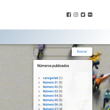
Facebook
Instagram
Twitter
Flickr
Buscar:
Barra
lateral
derecha
Números publicados
categoría0
(1)
Número 01
(5)
Número 02
(5)
Número 03
(5)
Número 04
(5)
Número 05
(5)
Número 06
(4)
Número 07
(4)