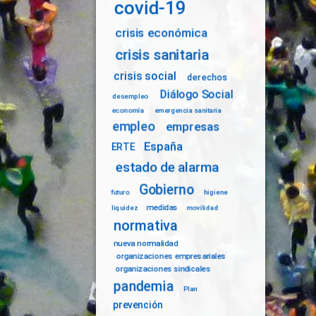
covid-19
crisis económica
crisis sanitaria
crisis social
derechos
Diálogo Social
desempleo
economía
emergencia sanitaria
empleo
empresas
España
ERTE
estado de alarma
Gobierno
futuro
higiene
medidas
liquidez
movilidad
normativa
nueva normalidad
organizaciones empresariales
organizaciones sindicales
pandemia
Plan
prevención