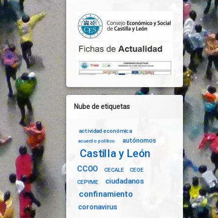
Nube de etiquetas
actividad económica
autónomos
acuerdo político
Castilla y León
CCOO
CECALE
CEOE
ciudadanos
CEPYME
confinamiento
coronavirus