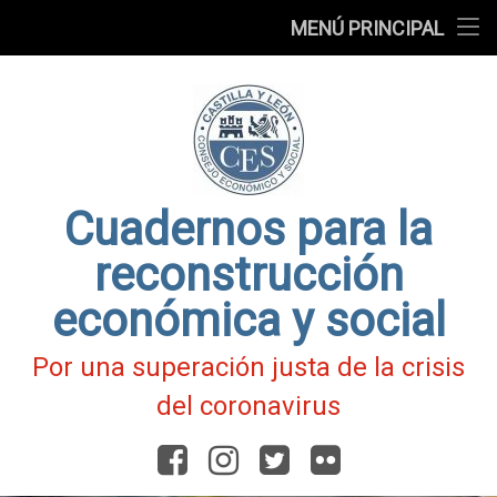
Presentación
MENÚ PRINCIPAL
Ir
Blog
al
contenido
Fichas
de
Actualidad
Covid-
19
Cuadernos para la
reconstrucción
económica y social
Por una superación justa de la crisis
del coronavirus
Facebook
Instagram
Twitter
Flickr