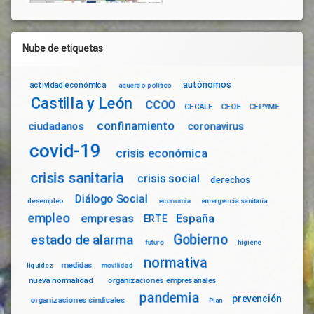
Nube de etiquetas
autónomos
actividad económica
acuerdo político
Castilla y León
CCOO
CECALE
CEOE
CEPYME
confinamiento
ciudadanos
coronavirus
covid-19
crisis económica
crisis sanitaria
crisis social
derechos
Diálogo Social
desempleo
economía
emergencia sanitaria
empleo
empresas
España
ERTE
Gobierno
estado de alarma
futuro
higiene
normativa
medidas
liquidez
movilidad
nueva normalidad
organizaciones empresariales
pandemia
prevención
organizaciones sindicales
Plan