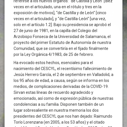
referirse a los nuevos órganos: “de Castilla y León” [diez
veces en el articulado, una en el rótulo y tres en la
exposición de motivos], “de Castilla y de León” [cinco
veces en el articulado], y “de Castilla-León” [una vez,
solo en el artículo 1.2]. Bajo su presidencia se aprobó el
27 de junio de 1981, en la capilla del Colegio del
Arzobispo Fonseca de la Universidad de Salamanca, el
proyecto del primer Estatuto de Autonomía de nuestra
Comunidad, que se convertiría en el fijado finalmente
por la Ley Orgánica 4/1983, de 25 de febrero.
Ha evocado estos hechos, esenciales para el
nacimiento del CESCYL, el recentísimo fallecimiento de
Jesús Herrero García, el 2 de septiembre en Valladolid, a
los 95 años de edad, a causa, según se informa en los
medios, de complicaciones derivadas de la COVID-19.
Sirvan estas líneas de recuerdo agradecido y
emocionado, así como de expresión pública de nuestras
condolencias a su familia. Disponen también de un
lugar sobresaliente en nuestra memoria los dos
presidentes del CESCYL que nos han dejado: Raimundo
Torío Lorenzana (en 2005, a los 53 años) y el citado