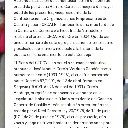
Hacienda. La sesión de constitución del 18 de abril fue
presidida por Jesús Herrero García, consejero de mayor
edad de los presentes, vicepresidente de la
Confederación de Organizaciones Empresariales de
Castilla y León (CECALE). También lo sería más tarde de
la Cámara de Comercio e Industria de Valladolid y
recibiría el premio CECALE de Oro en 2004. Quedó así
unido el nombre de este egregio iscariense, empresario
y exalcalde, de manera indeleble a la historia de la
puesta en funcionamiento de este Consejo.
El Pleno del CESCYL, en aquella reunión constitutiva,
propuso a José Manuel García-Verdugo Candón como
primer presidente (1991-1995), el cual fue nombrado
por el Decreto 82/1991, de 22 de abril, firmado en
Segovia (BOCYL de 26 de abril de 1991). García-
Verdugo, burgalés de adopción y exsenador en la I
Legislatura, había sido el último presidente del Consejo
General de Castilla y León, institución preautonómica
creada por el Real Decreto-ley 20/1978, de 13 de junio
(BOE de 30 de junio de 1978), el cual, por cierto, aún
vacila y llega a utilizar hasta tres denominaciones para