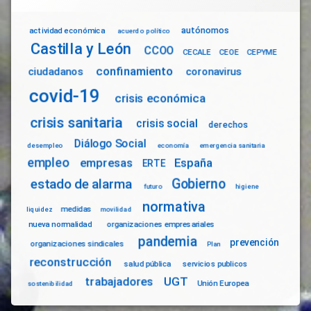
autónomos
actividad económica
acuerdo político
Castilla y León
CCOO
CECALE
CEOE
CEPYME
confinamiento
ciudadanos
coronavirus
covid-19
crisis económica
crisis sanitaria
crisis social
derechos
Diálogo Social
desempleo
economía
emergencia sanitaria
empleo
empresas
España
ERTE
Gobierno
estado de alarma
futuro
higiene
normativa
medidas
liquidez
movilidad
nueva normalidad
organizaciones empresariales
pandemia
prevención
organizaciones sindicales
Plan
reconstrucción
salud pública
servicios publicos
trabajadores
UGT
Unión Europea
sostenibilidad