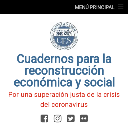
Presentación
MENÚ PRINCIPAL
Ir
Blog
al
contenido
Fichas
de
Actualidad
Covid-
19
Cuadernos para la
reconstrucción
económica y social
Por una superación justa de la crisis
del coronavirus
Facebook
Instagram
Twitter
Flickr