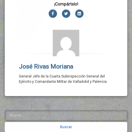
¡Compártelo!
Facebook
Twitter
LinkedIn
José Rivas Moriana
General Jefe de la Cuarta Subinspección General del
Ejército y Comandante Militar de Valladolid y Palencia
Buscar:
Barra
lateral