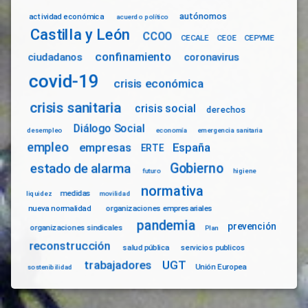
autónomos
actividad económica
acuerdo político
Castilla y León
CCOO
CECALE
CEOE
CEPYME
confinamiento
ciudadanos
coronavirus
covid-19
crisis económica
crisis sanitaria
crisis social
derechos
Diálogo Social
desempleo
economía
emergencia sanitaria
empleo
empresas
España
ERTE
Gobierno
estado de alarma
futuro
higiene
normativa
medidas
liquidez
movilidad
nueva normalidad
organizaciones empresariales
pandemia
prevención
organizaciones sindicales
Plan
reconstrucción
salud pública
servicios publicos
trabajadores
UGT
Unión Europea
sostenibilidad