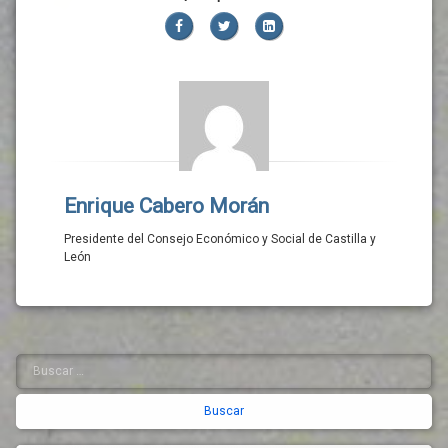
Facebook
Twitter
LinkedIn
Enrique Cabero Morán
Presidente del Consejo Económico y Social de Castilla y
León
Buscar:
Barra
lateral
derecha