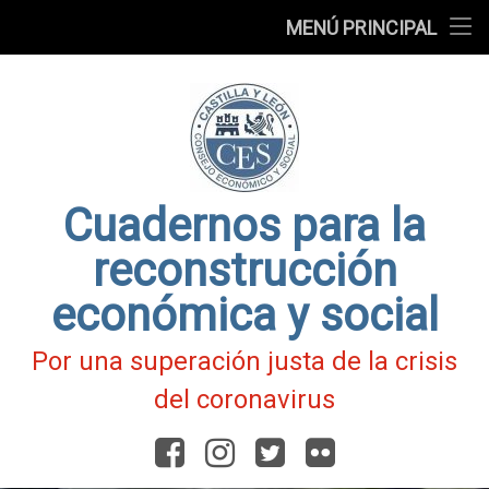
Presentación
MENÚ PRINCIPAL
Ir
Blog
al
contenido
Fichas
de
Actualidad
Covid-
19
Cuadernos para la
reconstrucción
económica y social
Por una superación justa de la crisis
del coronavirus
Facebook
Instagram
Twitter
Flickr